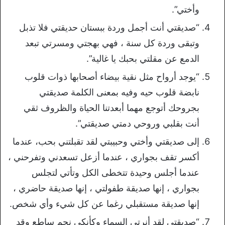
وأختي”.
“صديقتي أنت أجمل وردة ببستان حديقتي فلا تذبل
وتبقى وردة كل سنة ، فهي بهجتي ومسرتي تبعد
الدمع عن مقلتي بحبك يا غالية”.
“يوجد أرواح مثل نقية بيضاء أصحابها ذوات قلوب
نابضة قلوب حيه وفيه بمعنى الكلمة صديقتي
بجروحك أتوجع مهما أبعدتنا الحياة والظروف ثقي
أنت بقلبي وروحي دمتي صديقتي”.
إلى صديقتي وأختي وحبيبتي لقد تقبلتني بحب، عندما
أكسر تقف بجواري ، عندما أزعل تسعدني وتفرحني ،
عندما أجلس وحيدة تتخطى الكل وتأتي لتجلس
بجواري ، إنها صديقة طفولتي ، إنها صديقة حاضري ،
إنها صديقة مستقبلي رغما عن كل شيء وأي شخص.
“صديقتي لقد أنرتي السماء وكأنكي نجم ساطع وقد