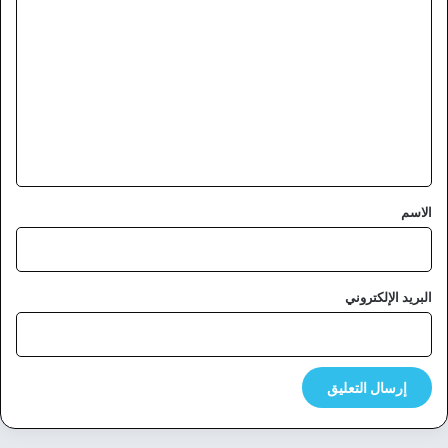
ل
ت
ع
ل
ي
ق
*
الاسم
البريد الإلكتروني