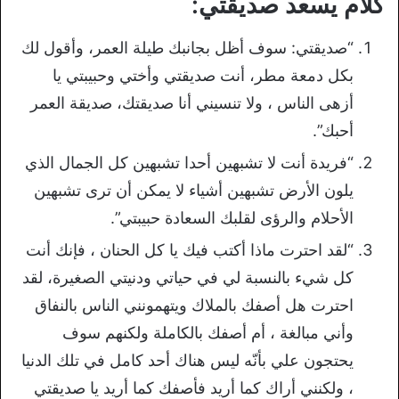
كلام يسعد صديقتي:
“صديقتي: سوف أظل بجانبك طيلة العمر، وأقول لك
بكل دمعة مطر، أنت صديقتي وأختي وحبيبتي يا
أزهى الناس ، ولا تنسيني أنا صديقتك، صديقة العمر
أحبك”.
“فريدة أنت لا تشبهين أحدا تشبهين كل الجمال الذي
يلون الأرض تشبهين أشياء لا يمكن أن ترى تشبهين
الأحلام والرؤى لقلبك السعادة حبيبتي”.
“لقد احترت ماذا أكتب فيك يا كل الحنان ، فإنك أنت
كل شيء بالنسبة لي في حياتي ودنيتي الصغيرة، لقد
احترت هل أصفك بالملاك ويتهمونني الناس بالنفاق
وأني مبالغة ، أم أصفك بالكاملة ولكنهم سوف
يحتجون علي بأنّه ليس هناك أحد كامل في تلك الدنيا
، ولكنني أراك كما أريد فأصفك كما أريد يا صديقتي