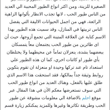
الصغيرة للزينة، ومن اكثر انواع الطيور المحببة الي العديد
من الناس طيور الحب ، لانها تجذب الانظار بألوانها الزاهية
الرائعة، فهي من اجمل الحيوانات الاليفة التي يفضل
الناس تربيتها في المنازل، وقد سميت هذه الطيور بهذا
الاسم كناية عن العلاقة المتينة التي تجمع أزوجها، حيث أن
اى طائرين من طيور الحب يجتمعان معاً يتمسكان
ببعضهما بشدة، ينعزلان تماماً عن محيطهما ولا يختلطان
بأي طيور او كائنات اخري، كما ان هذه الطيور علي
استعداد تام عند تركها وحيدة او منعزلة ان تقوم بتكوين
روابط وثيقة جداً بمالكها، فقد استحقت هذا الاسم الذي
طلق عليها بالفعل، وهناك العديد من انواع طيور الحب
التي سوف نستعرضها معكم الآن في هذا المقال عبر
موقع
احلم
بالاضافة الي معلومات مشوقة عن طيور
الحب وطريقة تكاثرها وغيرها وللمزيد يمكنكم زيارة قسم