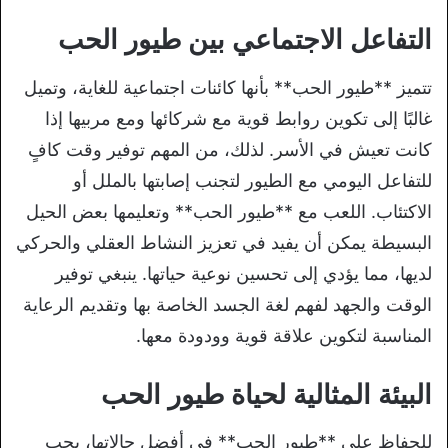
التفاعل الاجتماعي بين طيور الحب
تتميز **طيور الحب** بأنها كائنات اجتماعية للغاية، وتميل
غالبًا إلى تكوين روابط قوية مع شركائها ومع مربيها إذا
كانت تعيش في الأسر. لذلك، من المهم توفير وقت كافٍ
للتفاعل اليومي مع الطيور لتجنب إصابتها بالملل أو
الاكتئاب. اللعب مع **طيور الحب** وتعليمها بعض الحيل
البسيطة يمكن أن يفيد في تعزيز النشاط العقلي والحركي
لديها، مما يؤدي إلى تحسين نوعية حياتها. ينبغي توفير
الوقت والجهد لفهم لغة الجسد الخاصة بها وتقديم الرعاية
المناسبة لتكوين علاقة قوية وودودة معها.
البيئة المثالية لحياة طيور الحب
للحفاظ على **طيور الحب** في أفضل حالاتها، يجب