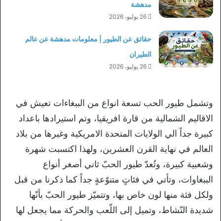
مدهشة
26 يوليو، 2026
حقائق عن الطيور | معلومات مدهشة عن عالم
الطيران
26 يوليو، 2026
وتشمل طيور الحب تسعة انواع من الببغاءات تعيش في
الاقاليم الشمالية من قارة افريقيا، وتم استيرادها باعداد
كبيرة جداً الي الولايات المتحدة الامريكية وغيرها من بلاد
العالم في نهاية القرن العشرين، ولهذا اكتسبت شهرة
وشعبية كبيرة، وتُعدّ طيور الحبّ ثاني أصغر أنواع
الببغاوات، وتأتي في فئاتٍ متنوّعةٍ جداً كما ذكرنا من قبل
ولكل فئة منها لون خاص بها، وتتميّز طيور الحبّ بأنّها
شديدة النّشاط، وتميل إلى اللّعب والحركة مما يجعل لها