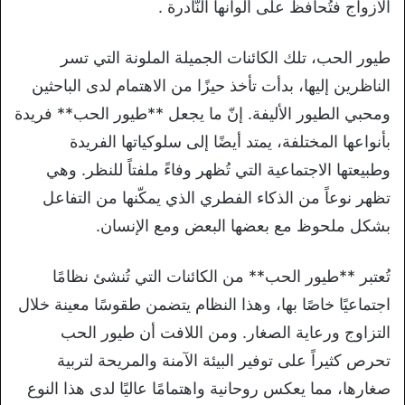
الأزواج فتُحافظ على ألوانها النّادرة .
طيور الحب، تلك الكائنات الجميلة الملونة التي تسر
الناظرين إليها، بدأت تأخذ حيزًا من الاهتمام لدى الباحثين
ومحبي الطيور الأليفة. إنّ ما يجعل **طيور الحب** فريدة
بأنواعها المختلفة، يمتد أيضًا إلى سلوكياتها الفريدة
وطبيعتها الاجتماعية التي تُظهر وفاءً ملفتاً للنظر. وهي
تظهر نوعاً من الذكاء الفطري الذي يمكّنها من التفاعل
بشكل ملحوظ مع بعضها البعض ومع الإنسان.
تُعتبر **طيور الحب** من الكائنات التي تُنشئ نظامًا
اجتماعيًا خاصًا بها، وهذا النظام يتضمن طقوسًا معينة خلال
التزاوج ورعاية الصغار. ومن اللافت أن طيور الحب
تحرص كثيراً على توفير البيئة الآمنة والمريحة لتربية
صغارها، مما يعكس روحانية واهتمامًا عاليًا لدى هذا النوع