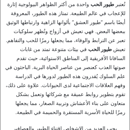
تُعتبر
طيور الحب
واحدة من أكثر الظواهر البيولوجية إثارة
للإعجاب في عالم الطبيعة. تمتاز هذه الطيور، المعروفة
أيضًا باسم “طيور العشق” بألوانها الزاهية وارتباطها الوثيق
ببعضها البعض. فهي تعيش في أزواج وتُظهر سلوكيات
تعبر عن الترابط والوفاء، مما يجعلها رمزًا للحب والتفاهم.
تعيش
طيور الحب
في بيئات متنوعة تمتد من غابات
السافانا الأفريقية إلى المناطق الاستوائية، حيث تقدم
صوتها العذب كعنصر من عناصر الحياة البرية. الباحثون في
علم السلوك يُقدرون هذه الطيور لدورها في الدراسة
وفهم العلاقات الاجتماعية لدى الحيوانات. علاوة على ذلك،
تقوم بتطوير روابط عميقة مع شركائها وتعمل بشكل
متعاون على بناء الأعشاش وتربية الصغار، مما يجعلها
رمزًا للحياة الأسرية المستقرة والحميمة في الطبيعة.
يحب العديد من الاشخاص اقتناء الطيور والعصافير