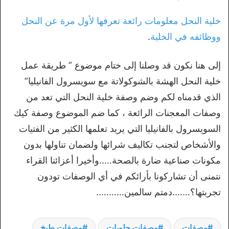
خلية النحل معلومات رائعة تعرفها لأول مرة عن النحل
ووظائفه في الخلية
.
إلى هنا نكون قد وصلنا إلى ختام موضوع ” طريقة عمل
خلية النحل الهشة بالشوكولاتة مع سويسرول الفانيليا”
الذي قدمناه لكم وضم وصفة خلية النحل التي تعد من
وصفات المعجنات الرائعة ، كما ضم الموضوع وصفة كيك
السويسرول بالفانيليا التي يريد تعلمها الكثير من الفتيات
والأشخاص لتجنب تكاليف شرائها ولضمان تناولها بدون
مكونات صناعية ضارة بالصحة…..وأخيرا أعزائنا القراء
نتمنى أن تشاركونا بأرائكم في أي الوصفات تودون
تجربتها؟…….دمتم سالمين………..
وصفات
وصفات حلويات
وصفات طبخ