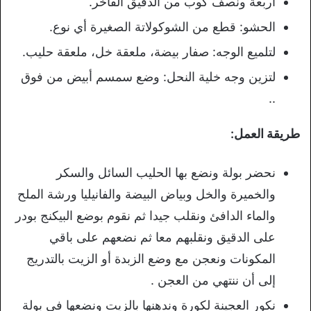
أربعة ونصف كوب من الدقيق الفاخر.
الحشو: قطع من الشوكولاتة الصغيرة أي نوع.
لتلميع الوجه: صفار بيضة، ملعقة خل، ملعقة حليب.
لتزين وجه خلية النحل: وضع سمسم أبيض من فوق
..
طريقة العمل:
نحضر بولة ونضع بها الحليب السائل والسكر
والخميرة والخل وبياض البيضة والفانيليا ورشة الملح
والماء الدافئ ونقلب جيدا ثم نقوم بوضع البيكنج بودر
على الدقيق ونقلبهم معا ثم نضعهم على باقي
المكونات ونعجن مع وضع الزبدة أو الزيت بالتدريج
إلى أن ننتهي من العجن .
نكور العجينة لكورة وندهنها بالزيت ونضعها في بولة