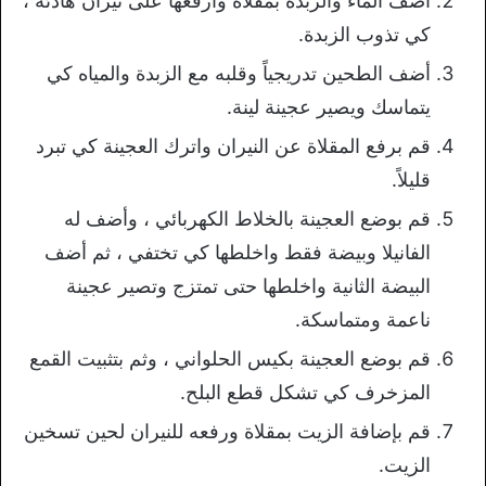
أضف الماء والزبدة بمقلاة وارفعها على نيران هادئة ،
كي تذوب الزبدة.
أضف الطحين تدريجياً وقلبه مع الزبدة والمياه كي
يتماسك ويصير عجينة لينة.
قم برفع المقلاة عن النيران واترك العجينة كي تبرد
قليلاً.
قم بوضع العجينة بالخلاط الكهربائي ، وأضف له
الفانيلا وبيضة فقط واخلطها كي تختفي ، ثم أضف
البيضة الثانية واخلطها حتى تمتزج وتصير عجينة
ناعمة ومتماسكة.
قم بوضع العجينة بكيس الحلواني ، وثم بتثبيت القمع
المزخرف كي تشكل قطع البلح.
قم بإضافة الزيت بمقلاة ورفعه للنيران لحين تسخين
الزيت.