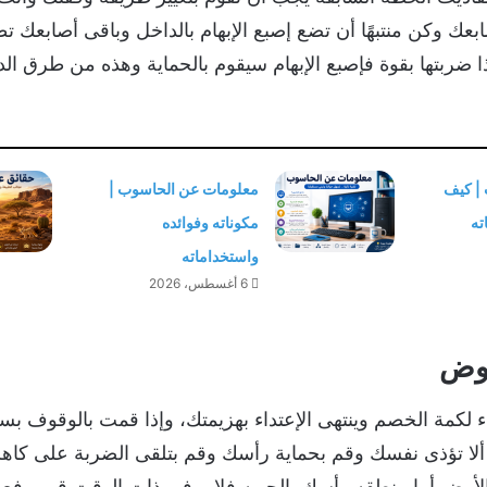
ك وكن منتبهًا أن تضع إصبع الإبهام بالداخل وباقى أصابعك ت
ربتها بقوة فإصبع الإبهام سيقوم بالحماية وهذه من طرق ال
 | كيف
معلومات عن الحاسوب |
ته
مكوناته وفوائده
واستخداماته
6 أغسطس، 2026
هوض
لكمة الخصم وينتهى الإعتداء بهزيمتك، وإذا قمت بالوقوف ب
لا تؤذى نفسك وقم بحماية رأسك وقم بتلقى الضربة على كاه
لأرض أما منطقه رأسك بالجبهه فلا، وفى ذات الوقت قم برفع 