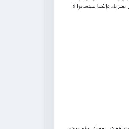
 بضربك فإنكما ستتحدثوا لا
نت تدافع عن نفسك، وقم بوضع