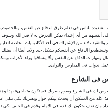
بة الشديدة للناس فى تعلم طرق الدفاع عن النفس، وبالخصوص ل
لى أنفسهم من أى إعتداء يمكن التعرض له لا قدر الله وسوف 
 والتثقيف لابد من الإشتراك فى أحد الأكاديميات الخاصة لتعليم
 وتستطيعوا الدفاع عن أنفسكم بشكل جيد ولابد أيضًا أن يمتلك 
تال ومهارات الدفاع عن النفس وألا ينساقوا وراء الأغراب ويمكك
و عمل ندوات فى المدارس والنوادى.
س فى الشارع
عرض لك فى الشارع ويقوم بضربك فستكون متفاجىء بهذا وهذا م
 هذا كله من الممكن أن يحدث بينكم حوار ويضربك لكى تلقى عل
د وان تقف وتكون لك قدم فى الامام وقدم فى الخلف لكى ترج