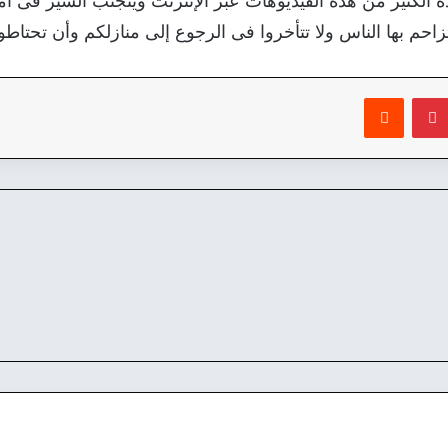
 الكثير من هذه الفيديوهات عبر الإنترنت ويتجنب السير فى أ
حم بها الناس ولا تتأخروا فى الرجوع إلى منازلكم وأن تحتاط
بينتيريست
‏Reddit