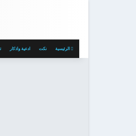
الرئيسية
نكت
ادعية واذكار
ت