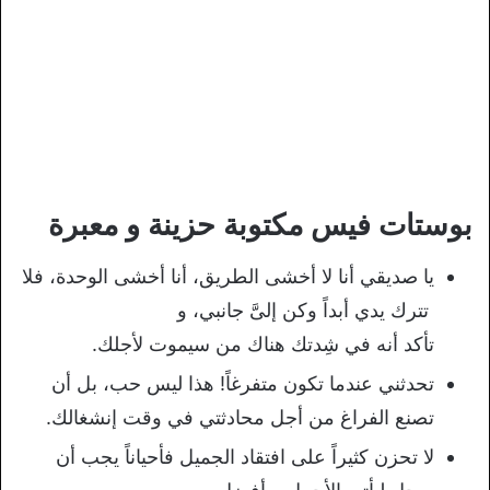
بوستات فيس مكتوبة حزينة و معبرة
يا
صديقي
أنا
لا
أخشى
الطريق،
أنا
أخشى
الوحدة،
فلا
تترك
يدي
أبداً
وكن
إلىَّ
جانبي،
و
تأكد
أنه
في
شِدتك
هناك
من
سيموت
لأجلك
.
تحدثني عندما تكون متفرغاً! هذا ليس حب، بل أن
تصنع الفراغ من أجل محادثتي في وقت إنشغالك.
لا تحزن كثيراً على افتقاد الجميل فأحياناً يجب أن