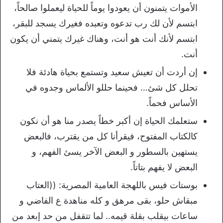
الأموات يتمنون أن يعودوا يوماً للحياة ليعملوا صالحاً،
ابتسم لأن لك رب تدعوه وتعبده فغيرك يسجد للبقر،
ابتسم لأنك أنت هو أنت، وهناك غيرك يتمني أن يكون
أنت.
إن أردت أن تعيش سعيد وتستمع بحياة هادئة فلا
تحلل كل شئ… فحينما حللو الألماس وجدوه في
الأساس فحماً.
ستعلمك الحياة إن أكبر خطاً يصدر منا هو أن نكون
كالكتاب المفتوح، فيقرأنا كل من يقترب، فالبعض
يستهين بالسطور و البعض الآخر يسئ الفهم، و
البعض لا يفهم بتاتاً.
بوستات فيس باللهجة العامية المصرية: ((العتاب
مبقاش حلو، بقى مرهق و كله مناهدة ع الفاضي و
ساعات بيقلب بقلة قيمه.. لما تتقفل من حد إبعد من