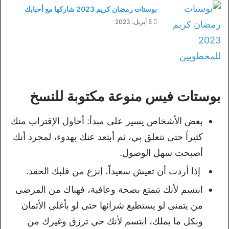
بوستات رمضان كريم 2023 شاركها مع أحبابك
5 أبريل، 2023
بوستات فيس منوعة مكتوبة للنسخ
بعض
الأشخاص
يسير
على
مبدأ
:
أحاول
الإقتراب
منك
كثيراً
حتى
تتعلق
بي،
ثم
أبتعد
عنك
بهدوء،
لمجرد
أنك
أصبحت
سهل
الوصول.
إذا
أردت
أن
تعيش
سعيداً،
إ
نزع
من
قلبك
الحقد
.
ابتسم لأنك تتمتع بصحة وعافية، فهناك من المرضى
من يتمنى لو يستطيع شرائها حتى لو بأغلى الأثمان
وبكل ما يملك، ابتسم لأنك حي ترزق وغيرك من