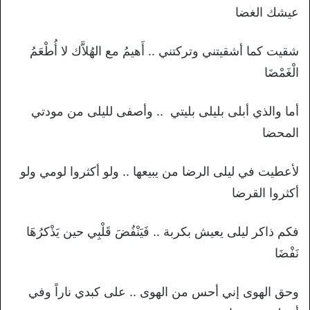
عيشك الغضا
شقيت كما أشقيتني وتركتني .. أَهيمُ مع الهُلاَّك لا أُطْعَمُ
الْغَمْضَا
أما والذي أبلى بليلى بليتي .. وأصفى لليلى من مودتي
المحضا
لأعطيت في ليلى الرضا من يبيعها .. ولو أكثروا لومي ولو
أكثروا القرضا
فكم ذاكر ليلى يعيش بكربة .. فَيَنْفُضَ قَلْبِي حين يَذْكرُهَا
نَفْضَا
وحق الهوى إني أحس من الهوى .. على كبدي ناراً وفي