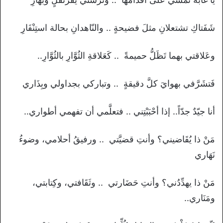
شَفَتاكِ تشتعلانِ مثلَ فضيحةٍ .. والنّاهدانِ بحالة استِنْفَارِ
وعَلاقتي بهما تَظَلُّ حميمةً .. كَعَلاقةِ الثُوَّارِ بالثُوَّارِ..
فَتشَرَّفي بهوايَ كلَّ دقيقةٍ .. وتباركي بجداولي وبِذَاري
أنا جيّدٌ جدّاً.. إذا أحْبَبْتِني .. فتعلَّمي أن تفهمي أطواري..
مَنْ ذا يُقَاضيني؟ وأنتِ قضيَّتي .. ورفيقُ أحلامي، وضوءُ
نَهَاري
مَنْ ذا يهدِّدُني؟ وأنتِ حَضَارتي .. وثَقَافتي، وكِتابتي،
ومَنَاري..