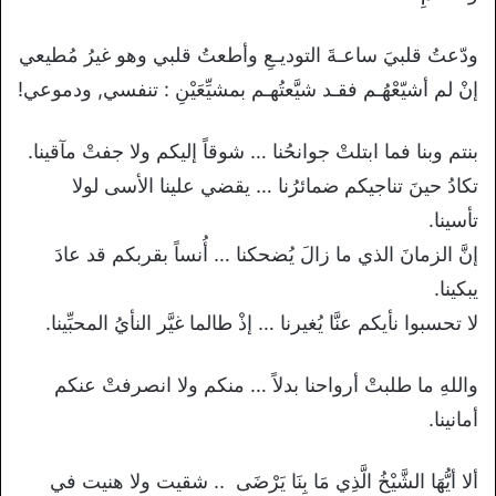
ودّعتُ قلبيَ ساعـةَ التوديـعِ وأطعتُ قلبي وهو غيرُ مُطيعي
إنْ لم أشيّعْهُـم فقـد شيَّعتُهـم بمشيِّعَيْنِ : تنفسي, ودموعي!
بنتم وبنا فما ابتلتْ جوانحُنا … شوقاً إليكم ولا جفتْ مآقينا.
تكادُ حينَ تناجيكم ضمائرُنا … يقضي علينا الأسى لولا
تأسينا.
إنَّ الزمانَ الذي ما زالَ يُضحكنا … أُنساً بقربكم قد عادَ
يبكينا.
لا تحسبوا نأيكم عنَّا يُغيرنا … إذْ طالما غيَّر النأيُ المحبِّينا.
واللهِ ما طلبتْ أرواحنا بدلاً … منكم ولا انصرفتْ عنكم
أمانينا.
ألا أيُّهَا الشَّيْخُ الَّذِي مَا بِنَا يَرْضَى .. شقيت ولا هنيت في