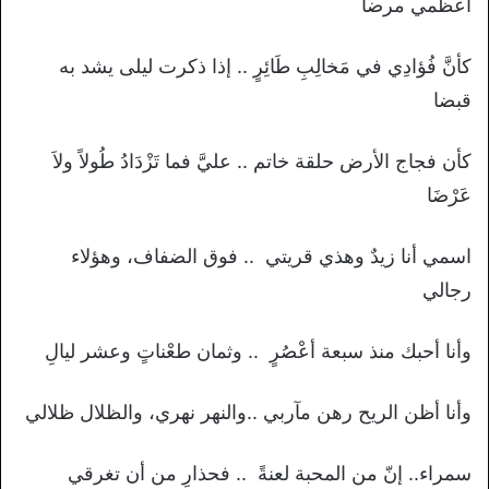
أعظمي مرضا
كأنَّ فُؤادِي في مَخالِبِ طَائِرٍ .. إذا ذكرت ليلى يشد به
قبضا
كأن فجاج الأرض حلقة خاتم .. عليَّ فما تَزْدَادُ طُولاً ولاَ
عَرْضَا
اسمي أنا زيدٌ وهذي قريتي .. فوق الضفاف، وهؤلاء
رجالي
وأنا أحبك منذ سبعة أعْصُرٍ .. وثمان طعْناتٍ وعشر ليالِ
وأنا أظن الريح رهن مآربي ..والنهر نهري، والظلال ظلالي
سمراء.. إنّ من المحبة لعنةً .. فحذارِ من أن تغرقي