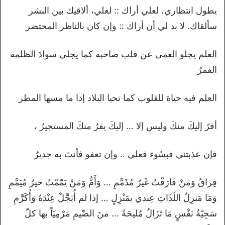
يطول انتظاري، لعلي أراك :: لعلي، ألاقيك بين البشر
سألقاك. لا بد لي أن أراك :: وإن كان بالناظر المحتضر
العلم يجلو العمى عن قلب صاحبه كما يجلي سوادَ الظلمة
القمرُ
العلم فيه حياة للقلوب كما تحيا البلاد إذا ما مسها المطر
أفرّ إليكَ منكَ وليس إلا … إليكَ يفرُ منكَ المستجيرُ ،
فإن عذبتني فبسُوء فعلي .. وإن تعفو فأنتَ به جديرُ
فِراقٌ وَمَنْ فَارَقْتُ غَيرُ مُذَمَّمِ … وَأَمٌّ وَمَنْ يَمّمْتُ خيرُ مُيَمَّمِ
وَمَا مَنزِلُ اللّذّاتِ عِندي بمَنْزِلٍ … إذا لم أُبَجَّلْ عِنْدَهُ وَأُكَرَّمِ
سَجِيّةُ نَفْسٍ مَا تَزَالُ مُليحَةً … منَ الضّيمِ مَرْمِيّاً بها كلّ