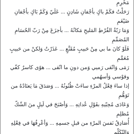
مَخْرِمِ
رَحَلْتُ فكَمْ باكٍ بأجْفانِ شَادِنٍ … عَلَيّ وَكَمْ بَاكٍ بأجْفانِ
ضَيْغَمِ
وَمَا رَبّةُ القُرْطِ المَليحِ مَكانُهُ … بأجزَعَ مِنْ رَبّ الحُسَامِ
المُصَمِّمِ
فَلَوْ كانَ ما بي مِنْ حَبيبٍ مُقَنَّعٍ … عَذَرْتُ وَلكنْ من حَبيبٍ
مُعَمَّمِ
رَمَى وَاتّقى رَميي وَمن دونِ ما اتّقى … هوًى كاسرٌ كفّي
وقوْسي وَأسهُمي
إذا ساءَ فِعْلُ المرْءِ ساءَتْ ظُنُونُهُ … وَصَدَقَ مَا يَعتَادُهُ من
تَوَهُّمِ
وَعَادَى مُحِبّيهِ بقَوْلِ عُداتِهِ … وَأصْبَحَ في لَيلٍ منَ الشّكّ
مُظلِمِ
أُصَادِقُ نَفسَ المرْءِ من قبلِ جسمِهِ … وَأعْرِفُهَا في فِعْلِهِ
وَالتّكَلّمِ