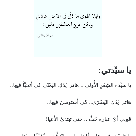
يا سيِّدتي:
يا سيِّدة الشِعْرِ الأُولى .. هاتي يَدَكِ اليُمْنَى كي أتخبَّأ فيها..
هاتي يَدَكِ اليُسْرَى.. كي أستوطنَ فيها..
قولي أيَّ عبارة حُبٍّ .. حتى تبتدئَ الأعيادْ
يا غابةً تمشي على أقدامها .. وتَرُشُّني يقُرُنْفُلٍ وبَهَارِ