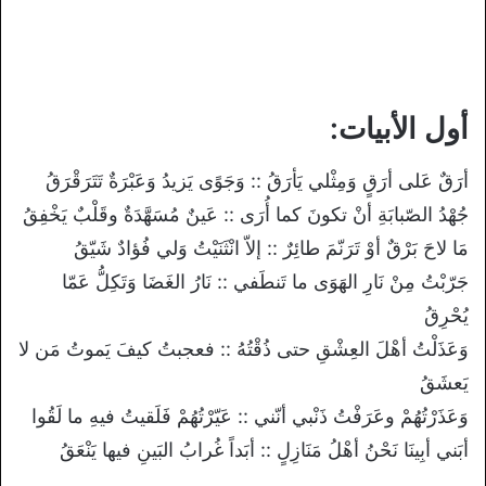
أول الأبيات:
أرَقٌ عَلى أرَقٍ وَمِثْلي يَأرَقُ :: وَجَوًى يَزيدُ وَعَبْرَةٌ تَتَرَقْرَقُ
جُهْدُ الصّبابَةِ أنْ تكونَ كما أُرَى :: عَينٌ مُسَهَّدَةٌ وقَلْبٌ يَخْفِقُ
مَا لاحَ بَرْقٌ أوْ تَرَنّمَ طائِرٌ :: إلاّ انْثَنَيْتُ وَلي فُؤادٌ شَيّقُ
جَرّبْتُ مِنْ نَارِ الهَوَى ما تَنطَفي :: نَارُ الغَضَا وَتَكِلُّ عَمّا
يُحْرِقُ
وَعَذَلْتُ أهْلَ العِشْقِ حتى ذُقْتُهُ :: فعجبتُ كيفَ يَموتُ مَن لا
يَعشَقُ
وَعَذَرْتُهُمْ وعَرَفْتُ ذَنْبي أنّني :: عَيّرْتُهُمْ فَلَقيتُ فيهِ ما لَقُوا
أبَني أبِينَا نَحْنُ أهْلُ مَنَازِلٍ :: أبَداً غُرابُ البَينِ فيها يَنْعَقُ