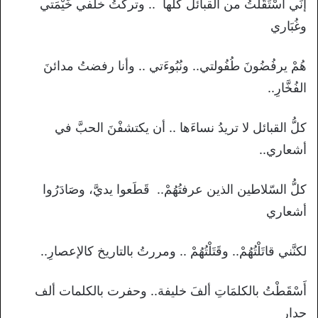
إنِّي اسْتَقَلْتُ من القبائل كُلِّها .. وتركتُ خلفي خَيْمَتي
وغُبَاري
هُمْ يرفُضُونَ طُفُولتي.. ونُبُوءَتي .. وأنا رفضتُ مدائنَ
الفُخَّارِ..
كلُّ القبائل لا تريدُ نساءَها .. أن يكتشفْنَ الحبَّ في
أشعاري..
كلُّ السّلاطين الذين عرفتُهُمْ.. قَطَعوا يديَّ، وصَادَرُوا
أشعاري
لكنَّني قاتَلْتُهُمْ.. وقَتَلْتُهُمْ .. ومررتُ بالتاريخ كالإعصارِ..
أَسْقَطْتُ بالكلمَاتِ ألفَ خليفة.. وحفرت بالكلمات ألف
جدار