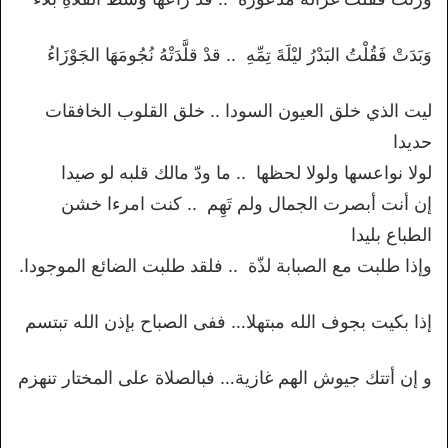
وَبَدَتْ فَقُلْتُ البَدْرُ ليْلَةَ تِمِّهِ .. قدْ قلَّدَتْهُ نُجُومَهَا الجَوْزَاءُ
ليت الذي خلق العيون السودا .. خلق القلوب الخافقات
حديدا
لولا نواعسها ولولا لحظها .. ما ودّ مالك قلبه لو صيدا
إن أنت أبصرت الجمال ولم تَهِم .. كنت امرءا خشن
الطباع بليدا
وإذا طلبت مع الصبابة لذّة .. فلقد طلبت الضائع الموجودا.
إذا بكيت بجوف الله مبتهلا… ففى الصباح بإذن الله تبتسم
و إن أتتك جيوش الهم غازية… فبالصلاة على المختار تنهزم