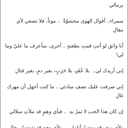
برمالي
سمراء.. أقوال الهوى محشوّةٌ .. موتاً، فلا تصغي لأي
مقالِ
أنا واثق لو أنتِ قمتِ بطعنةٍ .. أخرى، سأعرف ما عليّ وما
لي!
إني أريدك لي.. بلا عُقَدٍ، بلا حَرَبٍ، بغير دمٍ، بغير قتالِ
إني صرفت عليك نصف مبادئي .. ما كنت أجهل أن مهرك
غالِ
إن كان هذا الحب لا ثمرٌ بهِ .. فبأي وهمٍ قد ملأتِ سلالي
ولأي زيفٍ قد مددتُ أناملي .. ولأي وجهٍ قد شددتُ رحالي