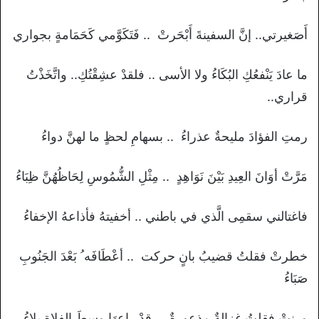
أَصَغيرتي.. إنَّ السفينةَ أَبْحَرتْ .. فَتَكَوَّمي كَحَمَامةٍ بجواري
ما عادَ يَنْفعُكِ البُكَاءُ ولا الأسى .. فلقدْ عشِقْتُكِ.. واتَّخَذْتُ
قراري..
رمتِ الفؤادَ مليحةٌ عذراءُ .. بسهامِ لحظٍ ما لهنَّ دواءُ
مَرَّتْ أوَانَ العِيدِ بَيْنَ نَوَاهِدٍ .. مِثْلِ الشُّمُوسِ لِحَاظُهُنَّ ظِبَاءُ
فاغتالني سقمِى الَّذي في باطني .. أخفيتهُ فأذاعهُ الإخفاءُ
خطرتْ فقلتُ قضيبُ بانٍ حركت .. أعْطَافَه ُ بَعْدَ الجَنُوبِ
صَبَاءُ
ورنتْ فقلتُ غزالةٌ مذعورةٌ .. قدْ راعهَا وسطَ الفلاةِ بلاءُ