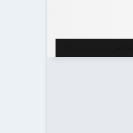
ع المظلم
بحث
عن