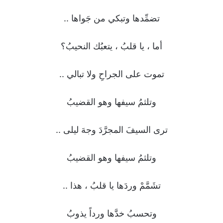
تضمِّدها وتبكي من جَواها ..
أما ، يا قلبُ ، يتعبُك النحيبُ؟
تموت على الجراحِ ولا تبالي ..
وتلثمُ سيفها وهو القضيبُ
ترى السيفَ المجرَّدَ وجهَ ليلى ..
وتلثمُ سيفها وهو القضيبُ
تشَمَّمْ وردَها يا قلبُ ، هذا ..
وتحسبُ خدَّها ورداً يذوبُ