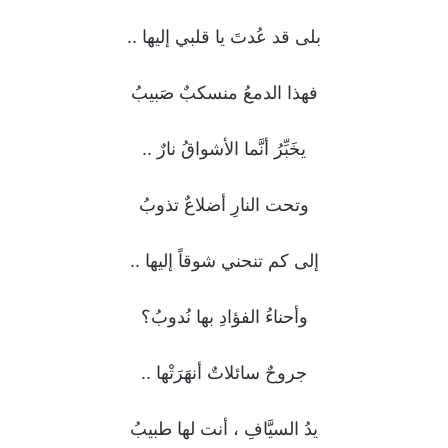
بلى قد عُدتَ يا قلبي إليها ..
فهذا الدمعُ منسكبٌ صَبيبُ
يخَبِّرُ أنَّما الأشواقُ نارٌ ..
وتحت النارِ أضلاعٌ تذوبُ
إلى كم تنحني شوقاً إليها ..
وأحناءُ الفؤادِ بها نُدوبُ؟
جروحٌ سائلاتٌ أنهَرَتْها ..
يدُ السيَّافِ ، أنت لها طبيبُ