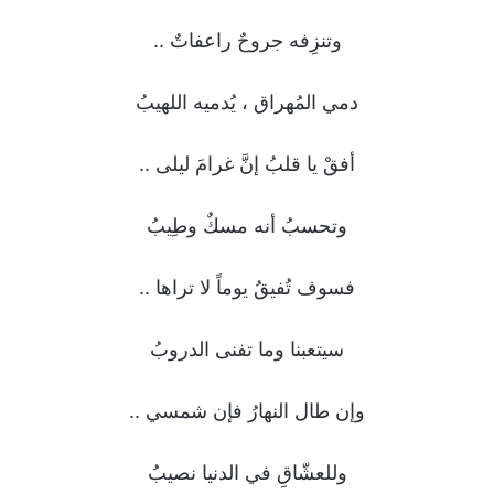
وتنزِفه جروحٌ راعفاتٌ ..
دمي المُهراق ، يُدميه اللهيبُ
أفقْ يا قلبُ إنَّ غرامَ ليلى ..
وتحسبُ أنه مسكٌ وطِيبُ
فسوف تُفيقُ يوماً لا تراها ..
سيتعبنا وما تفنى الدروبُ
وإن طال النهارُ فإن شمسي ..
وللعشّاقِ في الدنيا نصيبُ