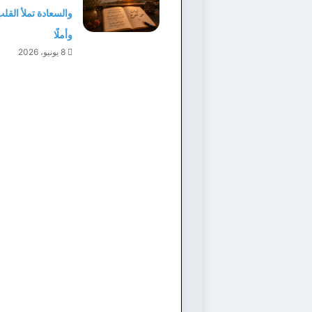
والسعادة تملأ القل
وأملًا
8 يونيو، 2026