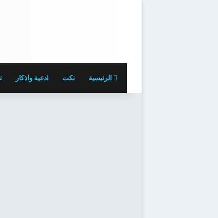
الرئيسية
نكت
ادعية واذكار
ت