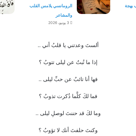
ب بهجة
الرومانسي يلامس القلب
والمشاعر
3 يونيو، 2026
ألستَ وعدتني يا قلبُ أني ..
إذا ما تُبتُ عن ليلى تتوبُ ؟
فها أنا تائبٌ عن حبِّ ليلى ..
فما لكَ كلَّما ذُكرت تذوبُ ؟
وما لكَ قد حننتَ لوصلِ ليلى ..
وكنتَ حلفتَ أنك لا تؤوبُ ؟