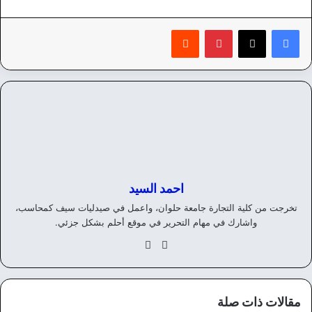
بينتيريست
‏Reddit
احمد السيد
تخرجت من كلية التجارة جامعة حلوان، واعمل في صيدليات سيف كمحاسب،
واشارك في مهام التحرير في موقع أحلم بشكل جزئي.
موق
في
ع
سب
الوي
وك
ب
مقالات ذات صلة