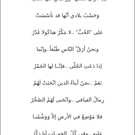
وَحَسْبُ بلادي أنّها قد تأسّسَتْ
على “الحُبِّ” ..لا مَكْرٌ هناكَولا غَدْرُ
ونحنُ أرَقّ ُ النّاسِ طَبْعاً..وإنّما
إذا دَعَتِ الجُلّى ..فإنّــا لها الجَمْرُ
نَعَمْ ..نحنُ أبناءُ الذين انْحَنَتْ لَهُمْ
رِمالُ الفيافي ..وانْحَنى لَهُمُ الصّخْرُ
فلا مَوْضِعٌ في الأرضِ إلاّ وَوَشْمُنـا
عليهِ ..وفي كُلّ ِ الجِهــاتِ لَنا ذِكْرُ