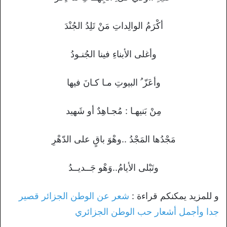
أكْرَمُ الوالِداتِ مَنْ تَلِدُ الجُنْدَ
وأغلى الأبناءِ فينا الجُنـودُ
وأعَزّ ُ البيوتِ مـا كـانَ فيها
مِنْ بَنيهـا : مُجـاهِدٌ أو شَهيد
مَجْدُها المَجْدُ ..وهْوَ باقٍ على الدّهْرِ
وتَبْلى الأيامُ..وَهْو جَــديــدُ
و للمزيد يمكنكم قراءة :
شعر عن الوطن الجزائر قصير
جدا وأجمل أشعار حب الوطن الجزائري