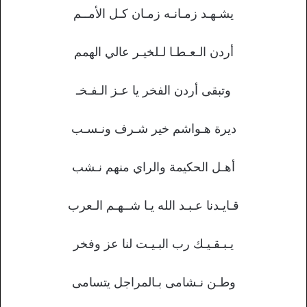
يشـهـد زمـانـه زمـان كـل الأمــم
أردن الـعـطـا لـلخيـر عالي الهمم
وتبقى أردن الفخر يا عـز الـفـخـ
ديرة هـواشم خير شـرف ونـسـب
أهـل الحكيمة والراي منهم نـشب
قـايـدنا عـبـد الله يـا شــهـم الـعرب
يـبـقـيـك رب البـيـت لنا عز وفخر
وطـن نـشامى بـالمراجل يتسامى