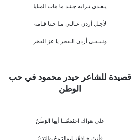
يـفـدي تـرابه جـنـد ما هاب المنايا
لأجـل أردن عـالـي مـا حـنا قـامه
وتـبـقـى أردن الـفخر يا عز الفخر
قصيدة للشاعر حيدر محمود في حب
الوطن
على هواك اجتَمَعْنــا أيها الوَطَنُ
فأنتَ خـافِقُنــا،والرّوحُ،والبَدَنُ