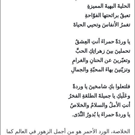
الحليةَ البهيةَ المميزةِ
تعبقُ برائحتها الفوّاحةِ
تغمرُ الأنفاسَ وتحيي الحياةَ
يا وردَةً حمراءَ أنتِ العِشقُ
تحملينَ بينَ زهراتِكِ الحبَّ
وتعبّرينَ عن الحنانِ والغرامِ
وتزيّنينَ بهاءَ المحبّةِ والجمالِ
فلتعلوا بكِ شامخينَ يا وردةً
وعَلَيكِ يا جميلةَ الطلعَةِ الفخرُ
أنتِ الأملُ والسلامُ والخلاصُ
يا وردةً حمراءَ يا بُدورُ النَّدَى.
الخلاصة، الورد الأحمر هو من أجمل الزهور في العالم كما