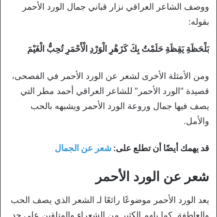
ووصف الشاعر العراقي نزار قباني جمال الورد الأحمر
بقوله:
بَلْحَظَةِ يَقِظَةِ حَلَمْتُ بِكَ كَزَهْرِ الْوَرْدِ الْأَحْمَرِ تُحِبُّ الْغَيْمَ
ومن الأمثلة الأخرى لشعر عن الورد الأحمر في الفصحى،
قصيدة “الورد الأحمر” للشاعر العراقي أحمد مطر التي
يصف فيها جمال وروعة الورد الأحمر ويشبهه بالحب
والأمل.
قد يهمك أيضًا أن تطلع على:
شعر عن الجمال
شعر عن الورد الأحمر
يعد الورد الأحمر موضوعًا رائعًا لـ الشعر الذي يصف الحب
والعاطفة. كما يلهم الكثير من الشعراء والمتلقين على حد