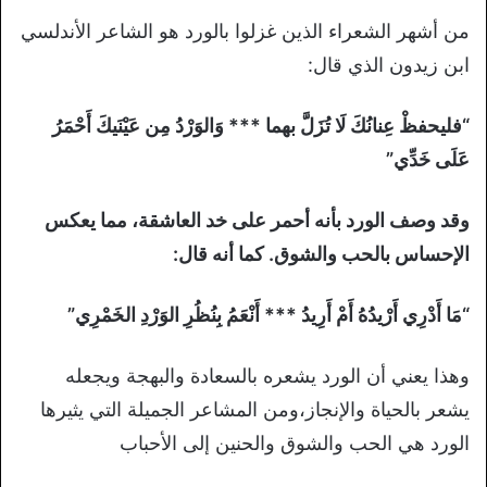
من أشهر الشعراء الذين غزلوا بالورد هو الشاعر الأندلسي
ابن زيدون الذي قال:
“فليحفظْ عِنانُكَ لَا تُزَلَّ بهما *** وَالوَرْدُ مِن عَيْنَيكَ أَحْمَرُ
عَلَى خَدِّي”
وقد وصف الورد بأنه أحمر على خد العاشقة، مما يعكس
الإحساس بالحب والشوق. كما أنه قال:
“مَا أَدْرِي أَرْيدُهُ أَمْ أَرِيدُ *** أَنْعَمُ بِنُظُرِ الوَرْدِ الخَمْرِي”
وهذا يعني أن الورد يشعره بالسعادة والبهجة ويجعله
يشعر بالحياة والإنجاز،ومن المشاعر الجميلة التي يثيرها
الورد هي الحب والشوق والحنين إلى الأحباب