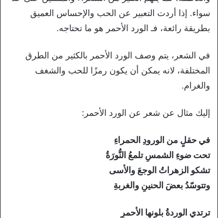
سواء. إذا أردت التعبير عن الحب والإحساس العميق
بطريقة رائعة، فـ الورد الأحمر هو ما تحتاجه.
في الشعر، يتم وصف الورد الأحمر بالكثير من الطرق
المختلفة، لانه يمكن أن يكون رمزًا للحب والشغف
والغرام.
إليك مثال عن شعر عن الورد الأحمر:
في حقلٍ من الورودِ الحمراءِ
تحت ضوءِ الشمسِ تلمعُ النُّورَةُ
تشكو الزهراتُ الوجعَ والأسى
وتتوسّدُ بعضَ الحنينِ والغربةِ
ترتدي الوردةُ بلونها الأحمرِ