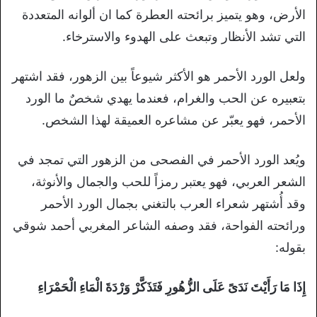
الأرض، وهو يتميز برائحته العطرة كما ان ألوانه المتعددة
التي تشد الأنظار وتبعث على الهدوء والاسترخاء.
ولعل الورد الأحمر هو الأكثر شيوعاً بين الزهور، فقد اشتهر
بتعبيره عن الحب والغرام، فعندما يهدي شخصٌ ما الورد
الأحمر، فهو يعبّر عن مشاعره العميقة لهذا الشخص.
ويُعد الورد الأحمر في الفصحى من الزهور التي تمجد في
الشعر العربي، فهو يعتبر رمزاً للحب والجمال والأنوثة،
وقد أُشتهر شعراء العرب بالتغني بجمال الورد الأحمر
ورائحته الفواحة، فقد وصفه الشاعر المغربي أحمد شوقي
بقوله:
إِذَا مَا رَأَيْتَ نَدَىً عَلَى الزُّهُورِ فَتَذَكَّرْ وَرْدَةَ الْمَاءِ الْحَمْرَاءِ