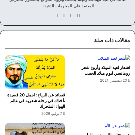
المعتمد علي المعلومات الدقيقة.
موق
في
‫X
انس
ع
سب
تقر
الوي
وك
ام
ب
مقالات ذات صلة
اشعار لعيد الميلاد وأروع شعر
رومانسي ليوم ميلاد الحبيب
20 ديسمبر، 2021
قصائد عن الرياح: اجمل 20 قصيدة
تأخذك في رحلة شعرية في عالم
الهواء المتحرك
7 يوليو، 2026
شعر عتاب الام حزين بالعاميه