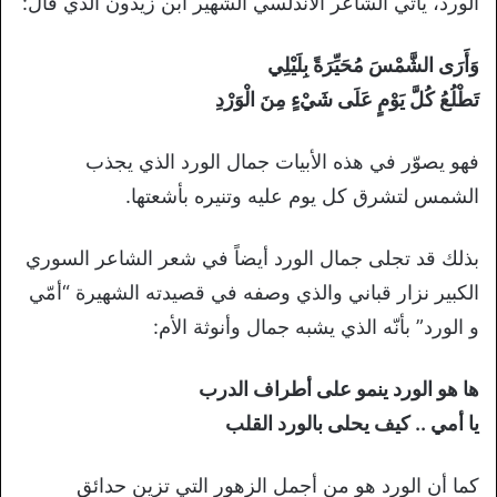
الورد، يأتي الشاعر الأندلسي الشهير ابن زيدون الذي قال:
وَأَرَى الشَّمْسَ مُحَيِّرَةً بِلَيْلِي
تَطْلُعُ كُلَّ يَوْمٍ عَلَى شَيْءٍ مِنَ الْوَرْدِ
فهو يصوّر في هذه الأبيات جمال الورد الذي يجذب
الشمس لتشرق كل يوم عليه وتنيره بأشعتها.
بذلك قد تجلى جمال الورد أيضاً في شعر الشاعر السوري
الكبير نزار قباني والذي وصفه في قصيدته الشهيرة “أمّي
و الورد” بأنّه الذي يشبه جمال وأنوثة الأم:
ها هو الورد ينمو على أطراف الدرب
يا أمي .. كيف يحلى بالورد القلب
كما أن الورد هو من أجمل الزهور التي تزين حدائق