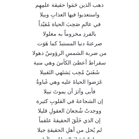
ذهب الذين حَمَوا حقيقة علمِهِم
واستعذبوا فيها العذابِ وبيلا
في عالمِ صَحِبَ الحياة مُقيّداً
بالفردِ مخزوماً به مغلولا
صرعتهُ دنيا المستبدّ كما هَوَت
من ضربة الشمسِ الرؤوسُ ذهولا
سقراط أعطىَ الكأسَ وهي منية
شَفَتيْ مُحِب يَشتَهي التَقبيلا
عَرَضوا الحياةَ عليه وهي غَباوةٌ
فأبى وآثرَ أن يموتَ نبيلا
إن الشجاعةَ في القلوبِ كثيرة
ووجدتُ شُجعانَ العقولِ قليلا
إن الذي خَلَقَ الحقيقةَ علقماً
لم يُخل من أهلِ الحقيقةِ جيلا