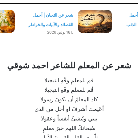
أجمل
شعر عن الثعبان | أجمل
 الذئب
القصائد والأبيات والخواطر
18 يوليو، 2026
شعر عن المعلم للشاعر احمد شوقي
قم للمعلمِ وفّهِ التبجيلا
قُم للمعلمِ وفّهِ التبجيلا
كاد المعلمُ أن يكونَ رسولا
أعَلِمتَ أشرفَ او أجل من الذي
يبني ويُنشئُ أنفساً وعقولا
سُبحانكَ اللهم خيرَ معلمٍ
علّمتِ بالقلمِ القرونَ الأولى