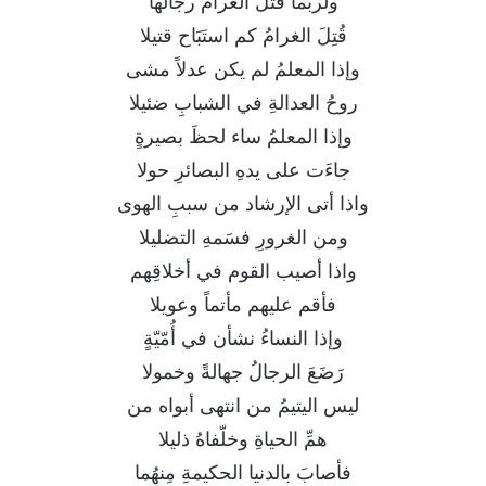
ولربّما قتلَ الغرامُ رجالَها
قُتِلَ الغرامُ كم استَبَاح قتيلا
وإذا المعلمُ لم يكن عدلاً مشى
روحُ العدالةِ في الشبابِ ضئيلا
وإذا المعلمُ ساء لحظَ بصيرةٍ
جاءَت على يدهِ البصائرِ حولا
واذا أتى الإرشاد من سببِ الهوى
ومن الغرورِ فسَمهِ التضليلا
واذا أصيب القوم في أخلاقِهم
فأقم عليهم مأتماً وعويلا
وإذا النساءُ نشأن في أُمّيّةٍ
رَضَعَ الرجالُ جهالةً وخمولا
ليس اليتيمُ من انتهى أبواه من
همِّ الحياةِ وخلّفاهُ ذليلا
فأصابَ بالدنيا الحكيمةِ مِنهُما