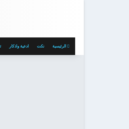
الرئيسية
نكت
ادعية واذكار
ت