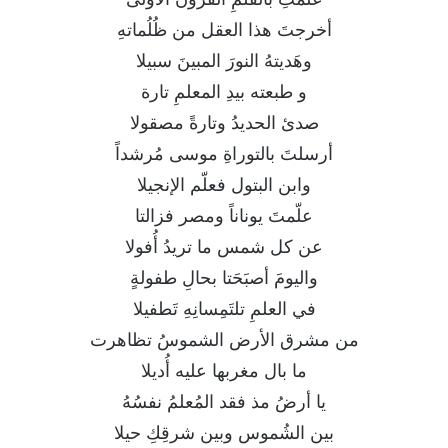
أخرجتَ هذا العقل من ظُلُماتهِ
وهَديتهُ النورَ المبينَ سبيلا
و طبعته بيدِ المعلمِ تارة
صدئ الحديدُ وتارةً مصقولا
أرسلتَ بالتوراةِ موسى مُرشداً
وابن البتول فعلّم الإنجيلا
علّمتَ يوناناً ومصر فزالتا
عن كل شمس ما تريدُ أُفولا
واليومَ أصبَحَتا بحالِ طفولةٍ
في العلمِ تلتَمِسانِهِ تَطفيلا
من مشرق الأرض الشموسُ تظاهرت
ما بال مغربها عليه أُديلا
يا أرضُ مذ فقد المُعلمُ نفسُهُ
بين الشُموس وبين شرقِكِ حيلا