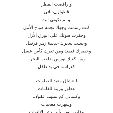
و راقصت المطر
#طوال_حياتي
لو لم تكوني انت
كنت رسمت وجهك نجمة صباح الأمل
وحفرت صوتك على الورق الأزل
وجعلت شعرك حديقة زهر قرنفل
وخصرك قصيد ومن ثغرك كأس عسل
ومن كفيك نورس يداعب البحر..
كفراشة في يد طفل
للعشاق معبد للصلوات
عطور وزينة للفاتنات
وكلماتي كم سلبت عقولا..
وسهرت معجبات
وقلبي إليهن يأبى حتى الالتفات