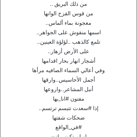
من ذلك البريق ..
من قوس القزح الوانها
معجونة بماء ألماس..
اسمها منقوش على الجواهر..
تلمع كالذهب ..لؤلؤة العينين..
على الأرض أزهار..
أشجار انهار بحار اقدامها
وفي أعالي السماء الصافيه مرأها
أجمل الأحاسيس..وارقها
أنبل المشاعر..واروعها
مفتون #انا_بها
إذا #سعدت تتبسم ترتسم..
ضحكات شفتها
#في_الواقع
لو لم تكوني انت