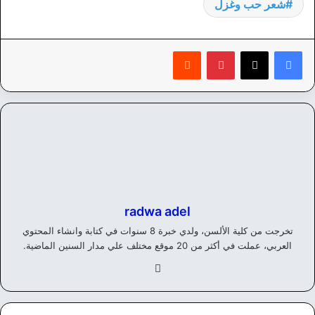
شعر حب وغزل
بينتيريست
‏Reddit
radwa adel
تخرجت من كلية الألسن، ولدي خبرة 8 سنوات في كتابة وانشاء المحتوي
العربي، عملت في أكثر من 20 موقع مختلف علي مدار السنين الماضية.
في
سب
وك