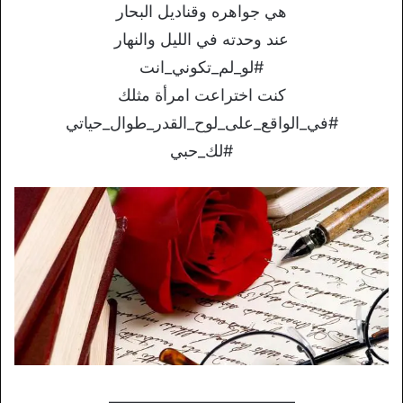
هي جواهره وقناديل البحار
عند وحدته في الليل والنهار
#لو_لم_تكوني_انت
كنت اختراعت امرأة مثلك
#في_الواقع_على_لوح_القدر_طوال_حياتي
#لك_حبي
———————————–