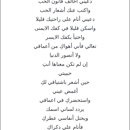
دعيني أخالف قانون الحب
واكتب عنك أشعار الحب
دعيني أنام على راحتيك قليلا
واسكن قليلا في كفك الايمنى
واختبأ بكفك الايسر
تعالي فأني أهواكِ من أعماقي
ولا أتصور الدنيا
إن لم تكن معناها أنتِ
حبيبتي
حين أشعر باشتياقي لكِ
أغمض عيني
واستحضركِ في اعماقي
يردد لساني اسمك
ويحتل أنفاسي عطركِ
فأنام علي ذكراكِ