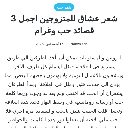
شعر حب
شعر عشاق للمتزوجين اجمل 3
قصائد حب وغرام
radwa adel
17 أغسطس، 2025
الروتين والمسئوليات يمكن أن يأخذ الطرفين الي طريق
مسدود في العلاقة، فيقل اهتمام كل طرف بالآخر،
وينشغلون بالاعمال اليومية ولا يهتمون ببعضهم البعض، مما
يؤدي الي حدوث فتور وملل في العلاقة، ويبدأ الطرفان
يشعران أن الحب قد اختفي ولم يعد له وجود، وربما كلمة
حب أو رسالة رومانسية في وسط النهار تجدد هذه العلاقة
وتجعل قلب الحبيب ينبض بالحب والسعادة مرة اخري،فلا
يجب علي الاحبة أن يغفلوا دور هذه الكلمات والخواطر