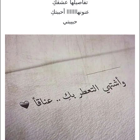
تفاصيلها عشقكِ
عنونهااااااا أحببتكِ
حبيبتي