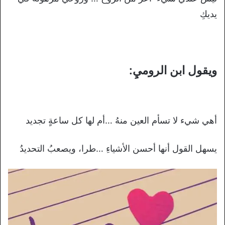
يديكِ
ويقول ابن الروميِ:
أهي شيء لا تسأم العين منهُ …أم لها كل ساعةٍ تجديد
يسهل القول أنها أحسن الأشياءِ …طرا، ويصعبُ التحديدُ