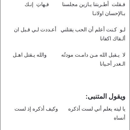
فـقلت أطـربتنا يـازين مجلسنا فـهاتِ إنـك
بـالإحسان اولانـا
لـو كـنت أعلم أن الحب يقتلني أعـددت لـي قـبل ان
ألـقاك اكفانا
لا يـقبل الله مـن دامـت مودتُه والله يـقتل اهـل
الـغدر أحـيانا
ويقول المتنبى:
يا ليته يعلم أني لست أذكره وكيف أذكره إذ لست
أنساه