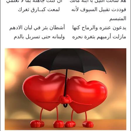
هلا سألت الليل با ابنه مالك ان كنت جاهله بما لا تعلمي
فوددت تقبيل السيوف لأنه لمعت كبــارق ثغرك
المتبسم
يدعون عنتره والرماح كنها أشطان بئر في لبان الادهم
مازلت أرميهم بثغرة نحره ولبنانه حتى تسربل بالدم