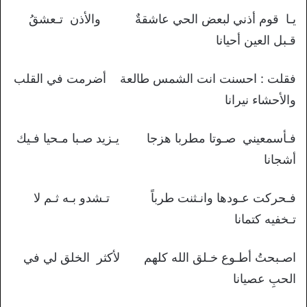
يـا قوم أذني لبعض الحي عاشقةٌ والأذن تـعشقُ
قـبل العين أحيانا
فقلت : احسنت انت الشمس طالعة أضرمت في القلب
والأحشاء نيرانا
فـأسمعيني صـوتا مطربا هزجا يـزيد صـبا مـحيا فـيك
أشجانا
فـحركت عـودها وانـثنت طرباً تـشدو بـه ثـم لا
تـخفيه كتمانا
اصـبحتُ أطـوع خـلق الله كلهم لأكثر الخلق لي في
الحبِ عصيانا