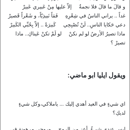
و قالَ ما قالَ فلا نجمةٌ إلاّ عليها مِنْ عَبيري عَبيرْ
غداً .. يراني الناسُ في شِعْرِهِ فَمَاً نَبيذِيّاً، و شَعْراً قَصيرْ
دعي حَكايا الناسِ.. لَنْ تُصْبِحِي كَبيرَةً .. إلاّ بِحُبِّي الكَبيرْ
ماذا تصيرُ الأرضُ لو لم نكنْ لو لَمْ تكنْ عَيناكِ.. ماذا
تصيرْ ؟
ويقول ايليا ابو ماضي:
اي شيءٍ في العيد أهدي إليك … ياملاكي،وكل شيءٍ
لديكِ؟
ليس عندي شيءُ أعز من الروح … وروحي مرهونة في