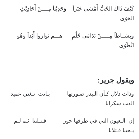
كَيْفَ ذَاكَ الحُبُّ أَمْسَى خَبَراً وَحَدِيْثاً مِــــنْ أَحَادِيْثِ
الجَوَى
وَبِسَــاطاً مِـــــنْ نَدَامَى حُلُمٍ هـــم تَوَارَوا أَبَداً وَهُوَ
انْطَوَى
ويقول جرير:
وذات دلال كـأن الـبدر صـورتها بـاتت تـغني عميد
القب سكرانا
إن الـعيون التي في طرفها حور قـتـلننا ثـم لـم
يـحينا قـتلانا