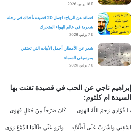
18 يوليو، 2026
قصائد عن الرياح: اجمل 20 قصيدة تأخذك في رحلة
شعرية في عالم الهواء المتحرك
7 يوليو، 2026
شعر عن الأمطار: أجمل الأبيات التي تحتفي
بموسيقى السماء
7 يوليو، 2026
إبراهيم ناجي عن الحب في قصيدة تغنت بها
السيدة ام كلثوم:
يـا فُؤَادِي رَحِمَ اللّهُ الهَوَى كَانَ صَرْحاً مِنْ خَيَالٍ فَهَوَى
اسْقِني واشْرَبْ عَلَى أَطْلاَلِه وارْوِ عَنِّي طَالَمَا الدَّمْعُ رَوَى