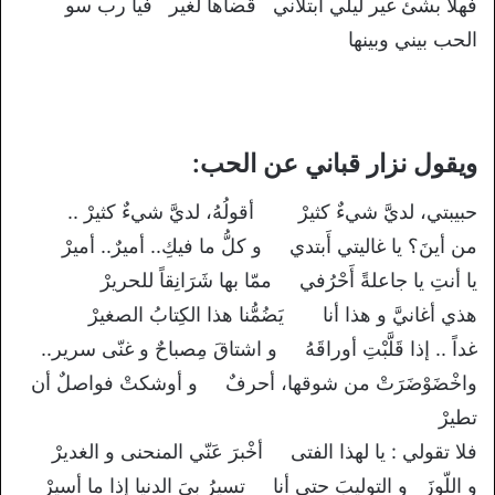
فهلا بشئ غير ليلي ابتلاني قضاها لغير فيا رب سو
الحب بيني وبينها
ويقول نزار قباني عن الحب:
حبيبتي، لديَّ شيءٌ كثيرْ أقولُهُ، لديَّ شيءٌ كثيرْ ..
من أينَ؟ يا غاليتي أَبتدي و كلُّ ما فيكِ.. أميرٌ.. أميرْ
يا أنتِ يا جاعلةً أَحْرُفي ممّا بها شَرَانِقاً للحريرْ
هذي أغانيَّ و هذا أنا يَضُمُّنا هذا الكِتابُ الصغيرْ
غداً .. إذا قَلَّبْتِ أوراقَهُ و اشتاقَ مِصباحٌ و غنّى سرير..
واخْضَوْضَرَتْ من شوقها، أحرفٌ و أوشكتْ فواصلٌ أن
تطيرْ
فلا تقولي : يا لهذا الفتى أخْبرَ عَنّي المنحنى و الغديرْ
و اللّوزَ و التوليبَ حتى أنا تسيرُ بِيَ الدنيا إذا ما أسيرْ