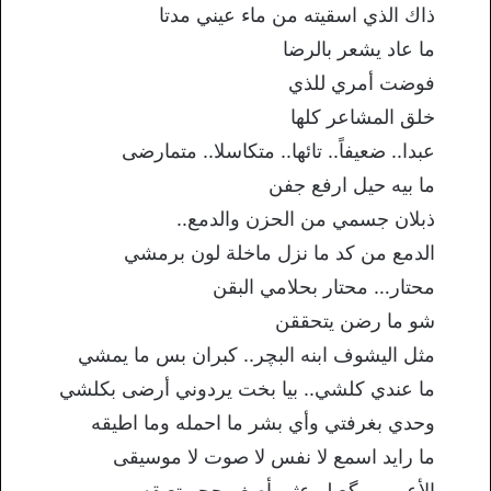
ذاك الذي اسقيته من ماء عيني مدتا
ما عاد يشعر بالرضا
فوضت أمري للذي
خلق المشاعر كلها
عبدا.. ضعيفاً.. تائها.. متكاسلا.. متمارضى
ما بيه حيل ارفع جفن
ذبلان جسمي من الحزن والدمع..
الدمع من كد ما نزل ماخلة لون برمشي
محتار… محتار بحلامي البقن
شو ما رضن يتحققن
مثل اليشوف ابنه البچر.. كبران بس ما يمشي
ما عندي كلشي.. بيا بخت يردوني أرضى بكلشي
وحدي بغرفتي وأي بشر ما احمله وما اطيقه
ما رايد اسمع لا نفس لا صوت لا موسيقى
الأعمى يوگع لو عثر بأصغر حجر تعيقه