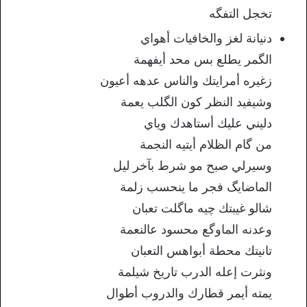
تخجل التفگه
دنيانة لغز والخافيات أهواي
الگمر يطلع بس محد أيفهمة
زغيره أمرايتك والناس عدهه أعيون
وشيفيد النظر كون الگلب يعمة
دليني عليك أستاهدك وياي
من گام الظلام أيتيه النجمة
وسيرلي صبح مو شرط بآخر ليل
الماضايگ فجر ما ينحسب زلمة
شالو غيبتك چيه ماگلت تعبان
وعدنه الماوگع محسود عالنعمة
تانيتك محطة أبواهس التعبان
ونثرت إعله الدرب تاريخ شيلمة
يمته أيمر قطارك والدروب أطوال