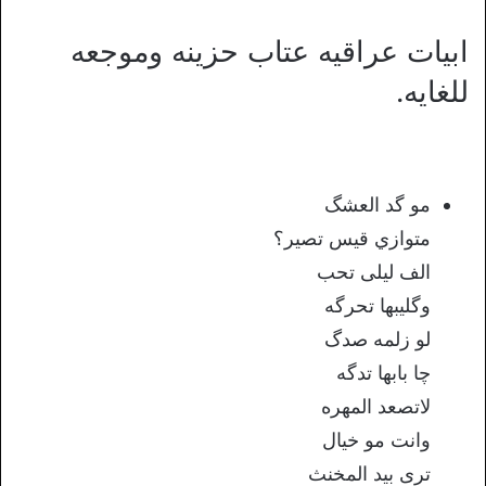
ابيات عراقيه عتاب حزينه وموجعه
للغايه.
‏مو گد العشگ
متوازي قيس تصير؟
الف ليلى تحب
وگليبها تحرگه
لو زلمه صدگ
چا بابها تدگه
لاتصعد المهره
وانت مو خيال
ترى بيد المخنث