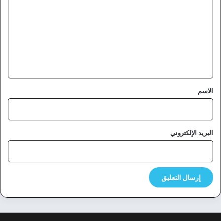
ت
ع
ل
ي
ق
*
الاسم
البريد الإلكتروني