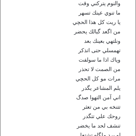
والنوم يتركني وقت
ما تنوي عينك تسهر
يا ريت كل هذا الحچي
من اگعد گبالك يحضر
ونلتهي بعينك بعد
تهمسلي حتى اتذكر
وياك اذا ما سولفت
من الصمت لا تحذر
مرات مو كل الحچي
يلم المشاعر يگدر
اني آمن التهوا صدگ
تتنخه بي من تعثر
روحك علي تتگدر
تنشف لحد ما يخضر
لو برد ملگاه تشتعل