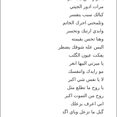
مرات ادور الجيتي
كبالك سبب يتفسر
وتلمحني احرك الخاتم
وابدي ارتبك وتحسر
وهنا تحس بقيمته
البس عله شوفك يضطر
يفكت عيون الگلب
يا ميزتي البيها انغر
مو رايدك واتنفسك
لا يا نفس شي اكبر
يا روح ما تطلع مثل
روح من التموت اكبر
اني اعرف بزعلك
گبل ما تزعل وياي اگد