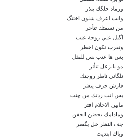
ورماد خلگك ينذر
وانت اعرف شلون اختنگ
من نسمتك تتأخر
اگبل علي روجة عتب
وتقرب تكون اخطر
بس ها عتب بس للمثل
مو بالزعل تتأثر
تلگاني ناطر روجتك
فارش جرف يتعثر
بس انت ردتك من چنت
مابين الاحلام افتر
ومادامك بحضن الجفن
جف النظر خل يگصر
وياك ابتديت