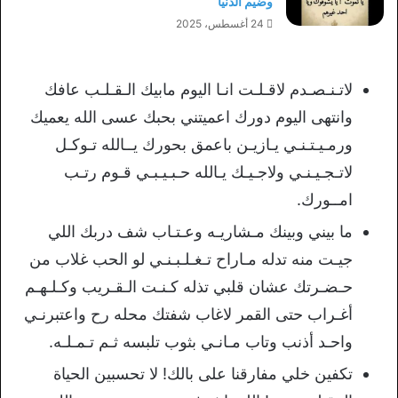
وضيم الدنيا
24 أغسطس، 2025
لاتـنـصـدم لاقـلـت انـا اليوم مابيك الـقـلـب عافك
وانتهى اليوم دورك اعميتني بحبك عسى الله يعميك
ورمـيـتـنـي يـازيـن باعمق بحورك يــالله تـوكـل
لاتـجـيـنـي ولاجـيـك يـالله حـبـيـبـي قـوم رتـب
امــورك.
ما بيني وبينك مـشاريـه وعـتـاب شف دربك اللي
جيـت منه تدله مـاراح تـغـلـبـنـي لو الحب غلاب من
حـضـرتك عشان قلبي تذله كـنـت الـقـريب وكـلـهـم
أغـراب حتى القمر لاغاب شفتك محله رح واعتبرنـي
واحـد أذنب وتاب مـانـي بثوب تلبسه ثـم تـمـلـه.
تكفين خلي مفارقنا على بالك! لا تحسبين الحياة