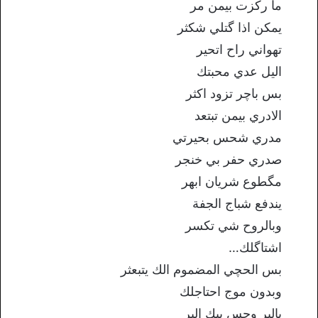
ما ركزت بيمن مر
يمكن اذا گتلي شكثر
تهواني راح اتحير
اليل عدي محبتك
بس باچر تزود اكثر
الادري بيمن تبتعد
مدري شحس بحيرتي
صدري حفر بي خنجر
مگطوع شريان ابهر
يندفع شباج الجفة
وبالروح شي تكسر
اشتاگلك…
بس الحچي المضموم الك يتبعثر
وبدون موج احتاجلك
بالبر وحس بيك البر