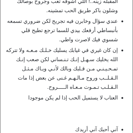
المقبله زينه..! اللي اشوفه تعب وجروح بوصالك
وشلون باكر طريق الحب تمشينه.
عندي سؤال وخابرن فيه تجريح لكن ضروري تسمعه
بأنبساطي أرفعك بيدي للسما ترجع تطيح قلي
شسوي فيك لاصرت واطي.
إن كان غيري في غيابك يسليك خـلـك مـعـه ولا تتركه
الله يخليك سـهـل إنـك تـنـساني لكن صعب إنـك
تمـحـيـنـي مـن قـلبك وبالك لأنـي ويـاك مـثـل
الـقـلــب وروح مـالـهـم غـنى عن بعض إذا مات
الـقـلـب تـمـوت مـعـاه الـــــروح.
العتاب لا يستميل الحب إذا لم يكن موجودا
آني أحبك آني أريدك