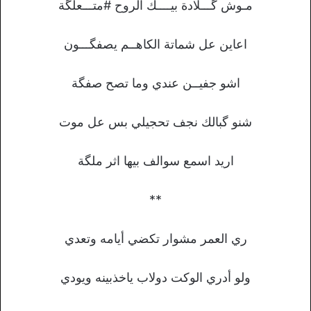
مـوش گـــلادة بيــــك الروح #متـــعلگة
اعاين عل شماتة الكاهــم يصفگـــون
اشو جفيــن عندي وما تصح صفگة
شنو گبالك نجف تحجيلي بس عل موت
اريد اسمع سوالف بيها اثر ملگة
**
ري العمر مشوار تكضي أيامه وتعدي
ولو أدري الوكت دولاب ياخذبينه ويودي