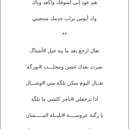
هم عود إني أشوفك وأكعد وياك
وك أبوس تراب جدمك منتجيني
**
تعال ارجع بعد ما بية حيل #أشتاگ
صرت بعدك غصن ومجلـــب #بورگة
تعــال اليوم يمكن تلگة مني #وشـــال
اذا ترجعلي #باجر كلشي ما تلگة
يا رگبة عروســــة #بليــلة النيـــــشان