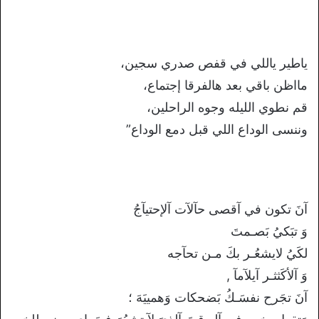
ياطير ياللي في قفص صدري سجين،
مااظن باقي بعد هالفرقا إجتماع،
قم نطوي الليله وجوه الراحلين،
وننسى الوداع اللي قبل دمع الوداع”
آنَ تكون في آقصى حآلآت آلإحتيآجُ
وَ تبَكيُ بَصـمتَ
لكَيُ لايشعُـر بكَ مـن تحآجه
وَ آلأكَثثـر آيلآمآ ,
آنَ تجَرح نفسَـكُ بَضحكات وَهمييَهَ ؛