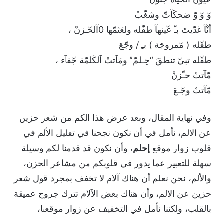
وّ وّ وّ ضحكَآتّ وشغّبْ
أنْآ غدّيتَ بـّ عّينهآ طفّله ولعَثمّها 0آلحّـزنْ ،
طفّله ( مّمزوجَة ) بـِ / وجّعَ
طفّله تبيّ تنطقَ “حِـلمّ” ومَآتتْ آلكَلمّة جّفآء ،
مّآتتْ حـّزنْ
مّآتتْ وجّـعَ
وفي نهاية المقال، وبعد عرض هذا الكم من شعر حزين
عن الالم، نأمل في أن نكون نجحنا في تقليل الألم في
قلوب زوار موقع
إحلم
، وأن نكون قد قدمنا لكم وسيلة
سهلة للتعبير عما يدور في قلوبكم من مشاعر الحزن،
والألم، نحن نعلم أن هناك آلام لا تخفف بمجرد قول شعر
حزين عن الالم، وأن هناك بعض الآلام تترك جروح عميقة
بالقلب، ولكننا نأمل في التخفيف عن زوار موقعنا،