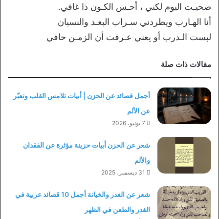
صحيـت اليوم لكني ، أحـس الكـون ذا غافي.
أنا الهـارب ويطردني سـراب البعـد والنسيان
لبست الـدرب أو يعني عـرفت أن الزمـن حافي
مقالات ذات صلة
أجمل قصائد عن الحزن | أبيات تلامس القلب وتعبّر
عن الألم
7 يونيو، 2026
شعر عن الحزن أبيات حزينة مؤثرة عن الفقدان
والألم
31 ديسمبر، 2025
شعر عن الغدر والخيانة أجمل 10 قصائد عربية في
الغدر والطعن في الظهر