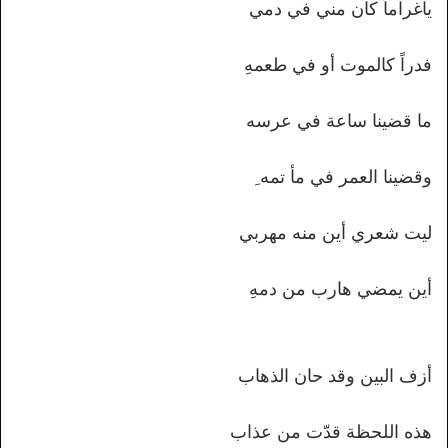
یاغراماً کان مني في دمي
فدراً کالموت أو في طعمهِ
ما قضینا ساعة في عرسه
وقضینا العمر في مأ تمه ِ
لیت شعري أین منه مهربي
أین یمضي هارب من دمهِ
أزف البین وقد حان الذهاب
هذه اللحظة قدّت من عذاب