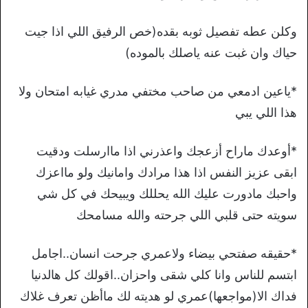
وكلن عطه تفصيل ثوبه بقده(خص الرفيق اللي اذا جيت
حياك وان غبت عنه ياصلك بالموده)
*ياعين ادمعي من صاحب مختفي مدري غيابه امتحان ولا
هذا اللي يبي
*أوعدك ماراح أزعجك واعذرني اذا ماارسلت ودقيت
ابقى عزيز النفس اذا هذا مرادك وامانيك ولو مااعزك
واحبك مادورت عليك الله يحللك ويبيحك في كل شي
سويته حتى قلبي اللي جرحته والله مسامحك
*حقيقه صفتحي بيضاء ولاعمري جرحت انسان..اجامل
ابتسم للناس وانا كلي شقى واحزان..اقولك كل هالدنيا
فداك الا(مواجعها)عمري لو هديته لك ماأظن تعرف غلاك