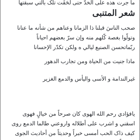
ما جرت هذه علی الخدّ حتی لحَقَت تلک بالتي سبقتها
شعر المتنبی
صحب الناسَ قبلنا ذا الزمانا وعناهم من شأنه ما عنانا
وتولّوا بغصة کّلهم منه وإن سرّ بعضهم احیاناً
ربّماتحسن الصنیع لیالي ه ولکن تکدّر الإحسانا
ماذا جنیت من الحیاة ومن تجارب الدهور
غیرالندامة و الأسی والیأس والدمع الغزیر
یافؤادي رحم الله الهوی کان صرحاً من خیالٍ فهوی
اسقني و اشرب علی أطلاله واروعني طالما الدمع روی
کیف ذاک الحب أمسی خبراً وحدیثاً من أحادیث الجوی