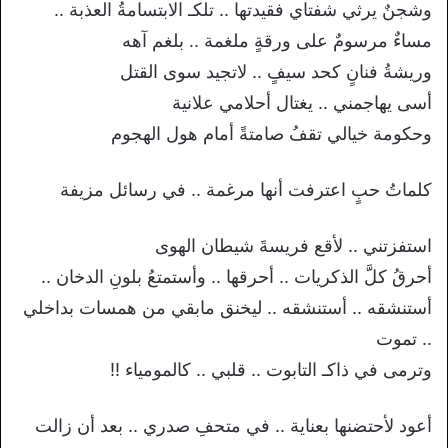
وشجنٌ يرثي شفتاي فقيدتها .. تلكـ الابتسامةُ العذبة ..
مساءٌ مرسومٌ على ورقةٍ ملغمة .. بلغم آهه
وريشةُ فنانٍ كحد سيفٍ .. لاتجيد سوى القتل
أسى يهاجمني .. يغتال أحلامي علانية
وحكومة خيالي تقفُ صامتةً أمام هول الهجوم
كلماتُ حبٍ اعترفت أنها مرغمة .. في رسائل مزيفة
استفزتني .. لأقع فريسةَ شيطان الهوى
أحرقُ كلَّ الذكريات .. أحرقها .. وأستمتعُ بلونِ الدخان ..
أستنشقه .. أستنشقه .. ليخنق مابقي من همسات بداخلي
.. تموت
وترمى في ذاكـ التابوت .. قلبي .. كالمومياء !!
أعود لأحتضنها بعناية .. في متحفِ صدري .. بعد أن زالت