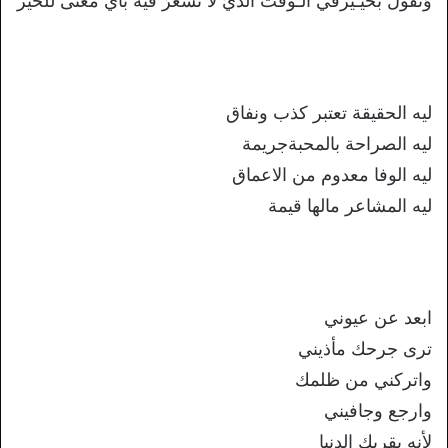
وَتقول بخيـيرفي آلـوقتَ آلذيَ لآ تشعُرَ فيهَ باي معنى للخير
ليه الحقيقة تعتبر كذب ونفاق
ليه الصراحة بالمحبةجريمة
ليه الوفا معدوم من الاعماق
ليه المشاعر مالها قيمة
ابعد عن عيوني
ترى جرحك مأذيني
واتركني من ظلمك
وارجع وجافيني
لأنه بقربك الدنيا