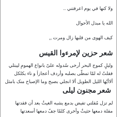
ولا كنها في يوم اعرفتني ..
الله يا مبدل الأحوال
كيف الهوى من قلبها زال ومرت ,,
شعر حزين لإمرءوا القیس
ولیلٍ کموج البحر أرخی سُدوله علیّ بانواع الهمومِ لیبتلي
فقلتُ له لمّا تمطّی بصلبه وأردف أعجازاَ و ناء بکلکل
ألاأیّها اللیل الطویل ألا انجلي بصبح وما الإصباح منک بامثل
شعر مجنون لیلی
لم تزل مُقلتي تفيض بدمع یشبه الغیثُ بعد أن فقدتها
مقلة دمعها حثیثٌ وأخری کلمّا جفّ دمعها أسعدتها