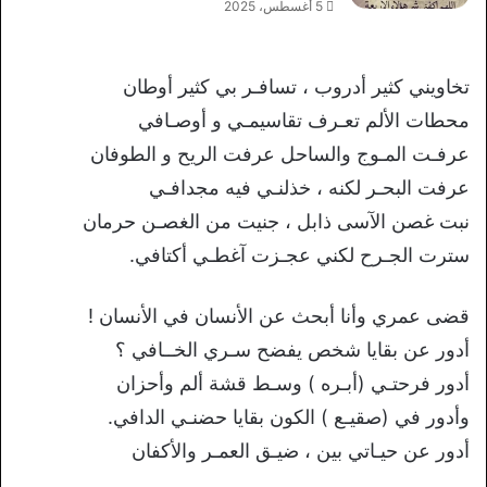
5 أغسطس، 2025
تخاويني كثير أدروب ، تسافـر بي كثير أوطان
محطات الألم تعـرف تقاسيمـي و أوصـافي
عرفـت المـوج والساحل عرفت الريح و الطوفان
عرفت البحـر لكنه ، خذلنـي فيه مجدافـي
نبت غصن الآسى ذابل ، جنيت من الغصـن حرمان
سترت الجـرح لكني عجـزت آغطـي أكتافي.
قضى عمري وأنا أبحث عن الأنسان في الأنسان !
أدور عن بقايا شخص يفضح سـري الخــافي ؟
أدور فرحتـي (أبـره ) وسـط قشة ألم وأحزان
وأدور في (صقيـع ) الكون بقايا حضنـي الدافي.
أدور عن حيـاتي بين ، ضيـق العمـر والأكفان