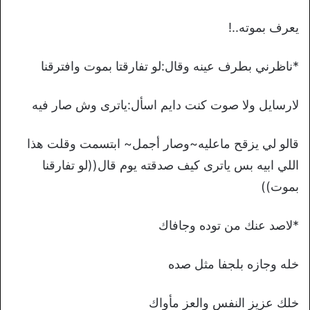
يعرف بموته..!
*ناظرني بطرف عينه وقال:لو تفارقتا بموت وافترقنا
لارسايل ولا صوت كنت دايم اسأل:ياترى وش صار فيه
قالو لي يزقح ماعليه~وصار أجمل~ ابتسمت وقلت هذا
اللي ابيه بس ياترى كيف صدقته يوم قال((لو تفارقنا
بموت))
*لاصد عنك من توده وجافاك
خله وجازه بلجفا مثل صده
خلك عزيز النفس والعز مأواك