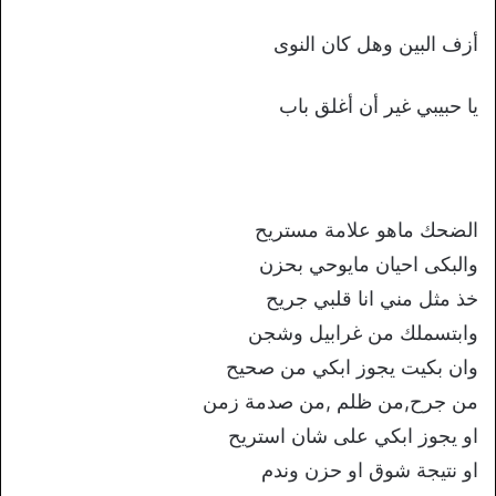
أزف البین وهل کان النوی
یا حبیبي غیر أن أغلق باب
الضحك ماهو علامة مستريح
والبكى احيان مايوحي بحزن
خذ مثل مني انا قلبي جريح
وابتسملك من غرابيل وشجن
وان بكيت يجوز ابكي من صحيح
من جرح,من ظلم ,من صدمة زمن
او يجوز ابكي على شان استريح
او نتيجة شوق او حزن وندم