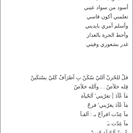
أسود من سواد عيني
تعلمني أكون قاسي
وأسلم أمري بايديني
وأحط الحرة بالغدار
غدر بشعوري وفيني
قلْ للحّزنْ آلليّ سّكَنْ بِ آطرَآفْ كَليّ يسّتكَينْ
قِله خلآصّ . . وآلله خلآصّ
مَآ عّآدَ | تغرّيني‘ آلحّيآة
مَآ عّآدَ يغرّيني‘ فرحّ
مآ عِدّت افرآحّ بـ : آلقـآ
مآ عِدّت بـَ
عّيونْ آلحّيآة جّنونْ