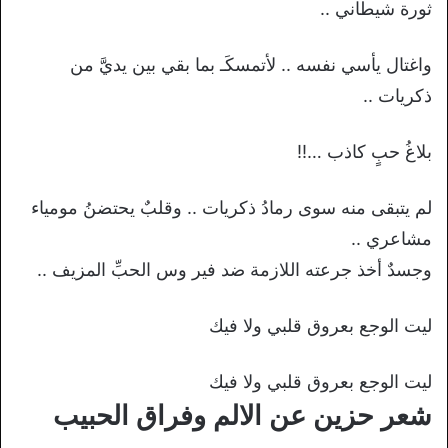
ثورة شيطاني ..
واغتال يأسي نفسه .. لأتمسكَـ بما بقي بين يديَّ من
ذكريات ..
بلاغُ حبٍ كاذب …!!
لم يتبقى منه سوى رمادُ ذكريات .. وقلبٌ يحتضنُ مومياء
مشاعري ..
وجسدٌ أخذ جرعته اللازمة ضد فير وس الحبِّ المزيف ..
ليت الوجع بعروق قلبي ولا فيك
ليت الوجع بعروق قلبي ولا فيك
شعر حزين عن الالم وفراق الحبيب