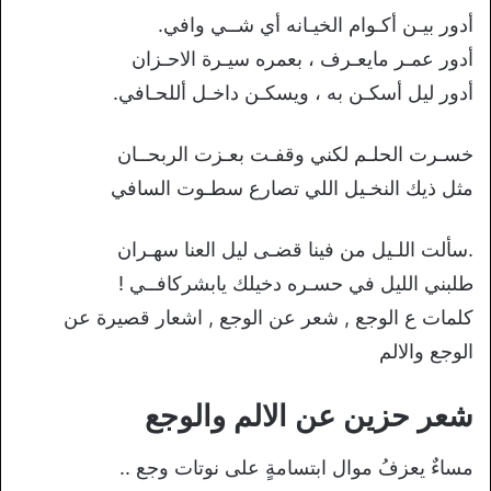
أدور بيـن أكـوام الخيـانه أي شــي وافي.
أدور عمـر مايعـرف ، بعمره سيـرة الاحـزان
أدور ليل أسكـن به ، ويسكـن داخـل أللحـافي.
خسـرت الحلـم لكني وقفـت بعـزت الربحــان
مثل ذيك النخـيل اللي تصارع سطـوت السافي
.سألت اللـيل من فينا قضـى ليل العنا سهـران
طلبني الليل في حسـره دخيلك يابشركافــي !
كلمات ع الوجع , شعر عن الوجع , اشعار قصيرة عن
الوجع والالم
شعر حزين عن الالم والوجع
مساءٌ يعزفُ موال ابتسامةٍ على نوتات وجع ..