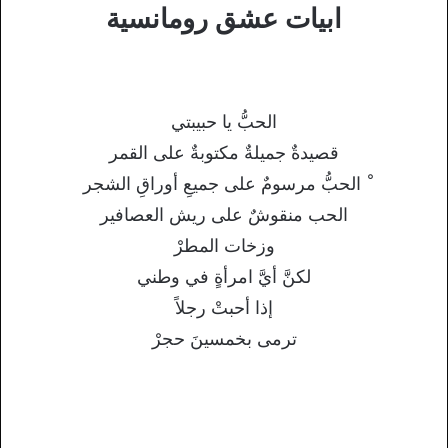
ابيات عشق رومانسية
الحبُّ يا حبيبتي
قصيدةٌ جميلةٌ مكتوبةٌ على القمر
ْ الحبُّ مرسومٌ على جميعِ أوراقِ الشجر
الحب منقوشٌ على ريش العصافير
وزخات المطرْ
لكنَّ أيَّ امرأةٍ في وطني
إذا أحبتْ رجلاً
ترمى بخمسينَ حجرْ