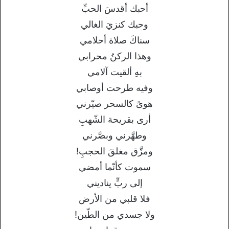
أحبك أقدسَ الحبِّ
وحبك كنزيَ الغالي
سناكَ صلاة أحلامي
وهذا الركنُ محرابي
بهِ ألقيت آلامي
وفيه طرحت أوصابي
هوىً كالسحر صيّرني
أرى بقريحة الشّهبِ
وطهَّرني وبصَّرني
ومزَّق مغلقَ الحجبِ!
سموت كأنّما أمضي
إلى ربٍّ يناديني
فلا قلبي من الأرض
ولا جسدي من الطّين!