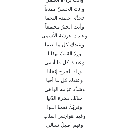
وأنت الحسنُ ممتعاً
تحدَّى حصنه النجما
وأنت الخيرُ مجتمعاً
وعندك عرشهُ الأسمى
وعندك كل ما أظما
وردّ القلبُ لهفانا
وعندك كل ما أدمى
وزاد الجرح إِثخانا
وعندك كل ما أحيا
وشدَّد عزمه الواهي
حنانُكَ نضرة الدّنيا
وقربُكَ نعمةُ اللهِ!
وفيم هواجس القلب
وفيم أطيلُ تسآلي