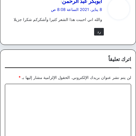
ابوبكر عبد الرحمن
:
ق
8 يناير، 2021 الساعة 8:08 ص
و
والله اني احببت هذا الشعر كثيرا وأشكركم شكرا جزيلا
ل
رد
اترك تعليقاً
لن يتم نشر عنوان بريدك الإلكتروني.
الحقول الإلزامية مشار إليها بـ
*
ا
ل
ت
ع
ل
ي