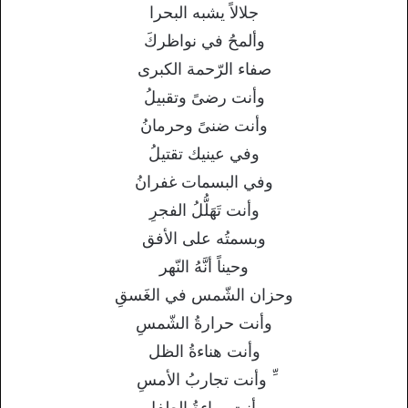
جلالاً يشبه البحرا
وألمحُ في نواظركَ
صفاء الرّحمة الكبرى
وأنت رضىً وتقبيلُ
وأنت ضنىً وحرمانُ
وفي عينيك تقتيلُ
وفي البسمات غفرانُ
وأنت تَهَلُّلُ الفجرِ
وبسمتُه على الأفق
وحيناً أنَّهُ النّهر
وحزان الشّمس في الغَسقِ
وأنت حرارةُ الشّمسِ
وأنت هناءةُ الظل
ِّ وأنت تجاربُ الأمسِ
وأنت براءةُ الطفل