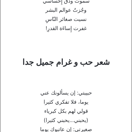
سموت ودق إِحساسي
وجُزتُ عوالم البشر
نسيت صغائر النّاسِ
غفرت إِساءَة القدرِ!
شعر حب و غرام جميل جدا
حبيبتي: إن يسألونك عني
يوما، فلا تفكري كثيرا
قولي لهم بكل كبرياء
(يحبني…يحبني كثيرا)
صغيرتي: إن عاتبوك يوما