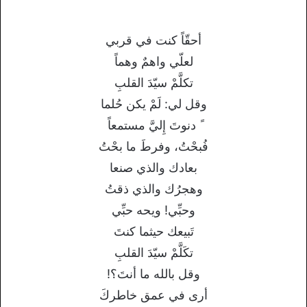
أحقّاً كنت في قربي
لعلّي واهمٌ وهماً
تكلَّمْ سيّدَ القلبِ
وقل لي: لَمْ يكن حُلما
ً دنوتَ إِليَّ مستمعاً
فُبحْتُ، وفرطَ ما بحْتُ
بعادك والذي صنعا
وهجرُك والذي ذقتُ
وحبِّي! ويحه حبِّي
تَبيعك حيثما كنتَ
تكَلَّمْ سيّدَ القلبِ
وقل بالله ما أنتَ؟!
أرى في عمق خاطركَ