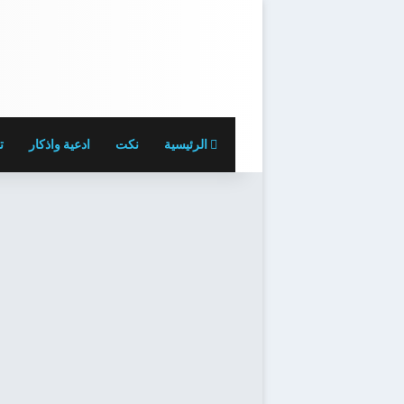
الرئيسية
نكت
ادعية واذكار
ت