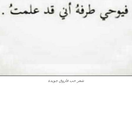
شعر حب فاروق جويدة