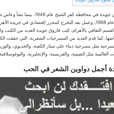
ولد الشاعر والكاتب الكبير فاروق جويدة في محا
قسم الصحافة بكلية الأداب في عام 1968، وعمل بعد التخرج كمحرر إقتصادي في
لقسم الثقافي بالأهرام، كتب فاروق جويدة العديد من الكتب و
ا، كما قدم العديد من المسرحيات الشعرية، التي حققت الكث
رحية مثل مسرحية دماء على ستار الكعبة، والخديوي، والوزير
ت العالمية مثل الصينية، والفرنسية، والإنجليزية، واليوغوسلافية.
 أجمل دواوين الشعر في الحب