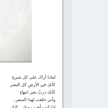
لماذا أراك على كل شيءٍ
كأنكِ في الأرضِ كل البشر
كأنك دربٌ بغير انتهاءٍ
وأني خلقت لهذا السفر..
إذا كنت أهرب منكِ .. إليكِ