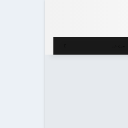
ع المظلم
بحث
عن