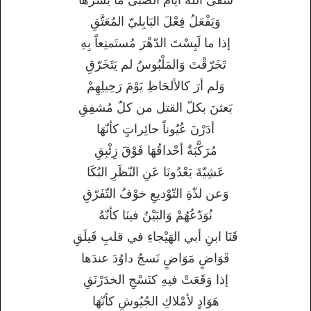
وَيَفْعَلُ فِعْلَ البَابِليّ المُعَتَّقِ
إذا ما لَبِسْتَ الدّهْرَ مُستَمتِعاً بِهِ
تَخَرّقْتَ وَالمَلْبُوسُ لم يَتَخَرّقِ
وَلم أرَ كالألحَاظِ يَوْمَ رَحِيلِهِمْ
بَعثنَ بكلّ القتل من كلّ مُشفِقِ
أدَرْنَ عُيُوناً حائِراتٍ كأنّهَا
مُرَكَّبَةٌ أحْداقُهَا فَوْقَ زِئْبِقِ
عَشِيّةَ يَعْدُونَا عَنِ النّظَرِ البُكَا
وَعن لذّةِ التّوْديعِ خوْفُ التّفَرّقِ
نُوَدّعُهُمْ وَالبَيْنُ فينَا كأنّهُ
قَنَا ابنِ أبي الهَيْجاءِ في قلبِ فَيلَقِ
قَوَاضٍ مَوَاضٍ نَسجُ داوُدَ عندَها
إذا وَقَعَتْ فيهِ كنَسْجِ الخدَرْنَقِ
هَوَادٍ لأمْلاكِ الجُيُوشِ كأنّهَا