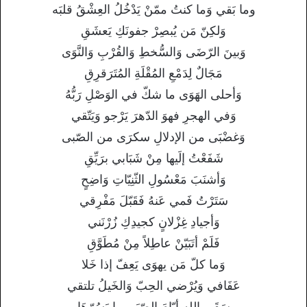
وما بَقي وَما كنتُ ممّنْ يَدْخُلُ العِشْقُ قلبَه
وَلكِنّ مَن يُبصِرْ جفونَكِ يَعشَقِ
وَبينَ الرّضَى وَالسُّخطِ وَالقُرْبِ وَالنَّوَى
مَجَالٌ لِدَمْعِ المُقْلَةِ المُتَرَقرِقِ
وَأحلى الهَوَى ما شكّ في الوَصْلِ رَبُّهُ
وَفي الهجرِ فهوَ الدّهرَ يَرْجو وَيَتّقي
وَغضْبَى من الإدلالِ سكرَى من الصّبى
شَفَعْتُ إلَيها مِنْ شَبَابي برَيِّقِ
وَأشنَبَ مَعْسُولِ الثّنِيّاتِ وَاضِحٍ
سَتَرْتُ فَمي عَنهُ فَقَبّلَ مَفْرِقي
وَأجيادِ غِزْلانٍ كجيدِكِ زُرْنَني
فَلَمْ أتَبَيّنْ عاطِلاً مِنْ مُطَوَّقِ
وَما كلّ مَن يهوَى يَعِفّ إذا خَلا
عَفَافي وَيُرْضي الحِبّ وَالخَيلُ تلتقي
سَقَى الله أيّامَ الصّبَى ما يَسُرّهَا