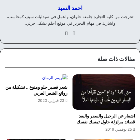
احمد السيد
تخرجت من كلية التجارة جامعة حلوان، واعمل في صيدليات سيف كمحاسب،
واشارك في مهام التحرير في موقع أحلم بشكل جزئي.
موق
في
ع
سب
الوي
وك
ب
مقالات ذات صلة
شعر قصير حلو ومنوع .. تشكيلة من
روائع الشعر العربي
23 فبراير، 2020
اشعار عن الرحيل والسفر والبعد
قصائد مزلزلة حاول تمسك نفسك
25 نوفمبر، 2019