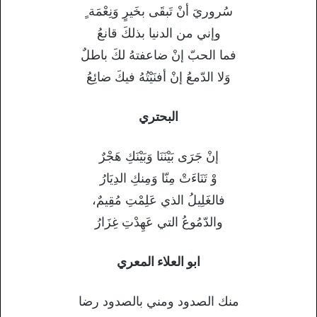
سُروريَ أنْ تَبقَى بخَيرٍ وَنِعْمَة ٍ
وإني من الدنيا بذلكَ قانعُ
فما الحبّ إنْ ضاعفتهُ لكَ باطلٌ
وَلا الدّمعُ إنْ أفنَيْتُهُ فيكَ ضائِعُ
البحتري
إنْ جَرَى بَيْنَنَا وَبَيْنَكِ هَجْرٌ
وْ تَنَاءَتْ مِنّا وَمِنكِ الدِيَارُ
فالغَلِيلُ الذي عَلِمْتِ مُقِيمٌ،
والدّمُوعُ التي عَهِدْتِ غِزَارُ
ابو العلاء المعري
منك الصدود ومني بالصدود رضا