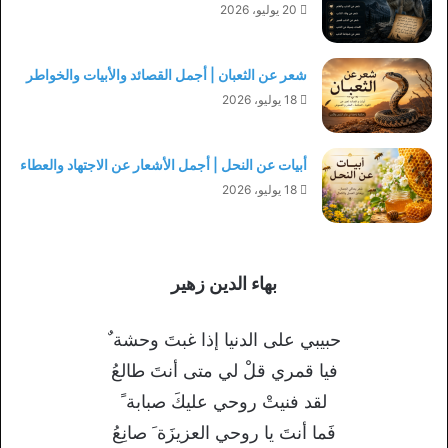
20 يوليو، 2026
شعر عن الثعبان | أجمل القصائد والأبيات والخواطر
18 يوليو، 2026
أبيات عن النحل | أجمل الأشعار عن الاجتهاد والعطاء
18 يوليو، 2026
بهاء الدين زهير
حبيبي على الدنيا إذا غبتَ وحشة ٌ
فيا قمري قلْ لي متى أنتَ طالعُ
لقد فنيتْ روحي عليكَ صبابة ً
فَما أنتَ يا روحي العزيزَة َ صانِعُ