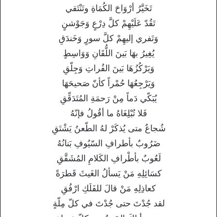
تَخَيَّرُ أرْوَاحَ الكُمَاةِ وتَنْتَقي
تَقُدّ عَلَيْهِمْ كلَّ دِرْعٍ وَجَوْشنٍ
وَتَفري إليهِمْ كلَّ سورٍ وَخَندَقِ
يُغِيرُ بهَا بَينَ اللُّقَانِ وَوَاسِطٍ
وَيَرْكُزُهَا بَينَ الفُراتِ وَجِلّقِ
وَيَرْجِعُهَا حُمْراً كأنّ صَحيحَهَا
يُبَكّي دَماً مِنْ رَحمَةِ المُتَدَقِّقِ
فَلا تُبْلِغَاهُ ما أقُولُ فإنّهُ
شُجاعٌ متى يُذكَرْ لهُ الطّعنُ يَشْتَقِ
ضَرُوبٌ بأطرافِ السّيُوفِ بَنانُهُ
لَعُوبٌ بأطْرافِ الكَلامِ المُشَقَّقِ
كسَائِلِهِ مَنْ يَسألُ الغَيثَ قَطرَةً
كعاذِلِهِ مَنْ قالَ للفَلَكِ ارْفُقِ
لقد جُدْتَ حتى جُدْتَ في كلّ مِلّةٍ