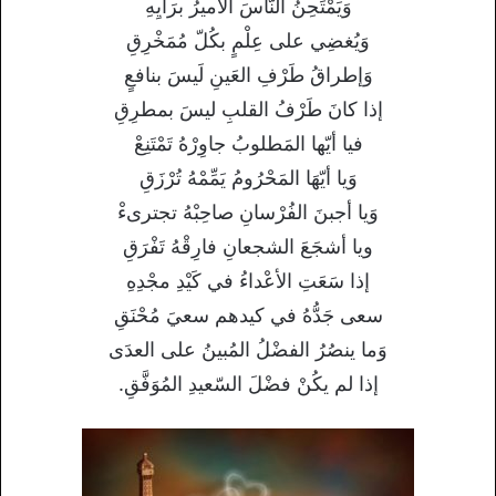
وَيَمْتَحِنُ النّاسَ الأميرُ برَأيِهِ
وَيُغضِي على عِلْمٍ بكُلّ مُمَخْرِقِ
وَإطراقُ طَرْفِ العَينِ لَيسَ بنافعٍ
إذا كانَ طَرْفُ القلبِ ليسَ بمطرِقِ
فيا أيّها المَطلوبُ جاوِرْهُ تَمْتَنِعْ
وَيا أيّهَا المَحْرُومُ يَمِّمْهُ تُرْزَقِ
وَيا أجبنَ الفُرْسانِ صاحِبْهُ تجترىءْ
ويا أشجَعَ الشجعانِ فارِقْهُ تَفْرَقِ
إذا سَعَتِ الأعْداءُ في كَيْدِ مجْدِهِ
سعى جَدُّهُ في كيدهم سعيَ مُحْنَقِ
وَما ينصُرُ الفضْلُ المُبينُ على العدَى
إذا لم يكُنْ فضْلَ السّعيدِ المُوَفَّقِ.