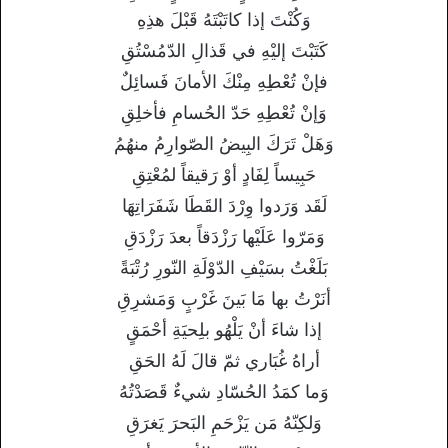
وَكُنْتَ إذا كاتَبْتَهُ قَبْلَ هذِهِ
كَتَبْتَ إليْهِ في قَذالِ الدّمُسْتُقِ
فإنْ تُعْطِهِ مِنْكَ الأمانَ فَسائِلٌ
وَإنْ تُعْطِهِ حَدّ الحُسامِ فأخلِقِ
وَهَلْ تَرَكَ البِيضُ الصّوارِمُ منهُمُ
حَبِيساً لِفَادٍ أوْ رَقيقاً لمُعْتِقِ
لَقَد وَرَدوا وِرْدَ القَطَا شَفَرَاتِهَا
وَمَرّوا عَلَيْها رَزْدَقاً بعدَ رَزْدَقِ
بَلَغْتُ بسَيْفِ الدّوْلَةِ النّورِ رُتْبَةً
أنَرْتُ بها مَا بَينَ غَرْبٍ وَمَشرِقِ
إذا شاءَ أنْ يَلْهُو بلِحيَةِ أحْمَقٍ
أراهُ غُبَاري ثمّ قالَ لَهُ الحَقِ
وَما كمَدُ الحُسّادِ شيءٌ قَصَدْتُهُ
وَلكِنّهُ مَن يَزْحَمِ البَحرَ يَغرَقِ