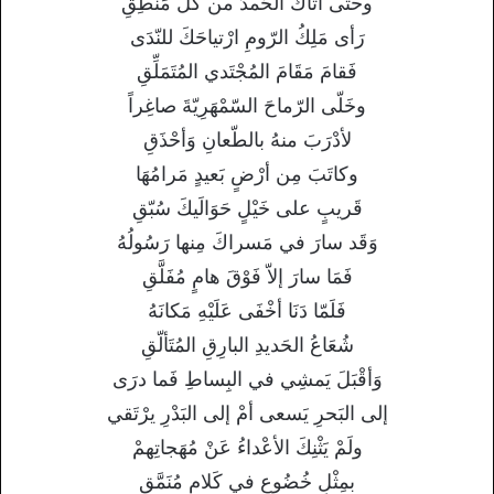
وحتى أتاكَ الحَمدُ من كلّ مَنطِقِ
رَأى مَلِكُ الرّومِ ارْتياحَكَ للنّدَى
فَقامَ مَقَامَ المُجْتَدي المُتَمَلِّقِ
وخَلّى الرّماحَ السّمْهَرِيّةَ صاغِراً
لأدْرَبَ منهُ بالطّعانِ وَأحْذَقِ
وكاتَبَ مِن أرْضٍ بَعيدٍ مَرامُهَا
قَريبٍ على خَيْلٍ حَوَالَيكَ سُبّقِ
وَقَد سارَ في مَسراكَ مِنها رَسُولُهُ
فَمَا سارَ إلاّ فَوْقَ هامٍ مُفَلَّقِ
فَلَمّا دَنَا أخْفَى عَلَيْهِ مَكانَهُ
شُعَاعُ الحَديدِ البارِقِ المُتَألّقِ
وَأقْبَلَ يَمشِي في البِساطِ فَما درَى
إلى البَحرِ يَسعى أمْ إلى البَدْرِ يرْتَقي
ولَمْ يَثْنِكَ الأعْداءُ عَنْ مُهَجاتِهمْ
بمِثْلِ خُضُوعٍ في كَلامٍ مُنَمَّقِ