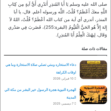
صلى الله عليه وسلم يَا أَبا المُنذِرِ أَتَدْرِي أَيُّ آيةٍ مِن كِتَابِ
اللَّهِ معكَ أَعْظَمُ؟ قُلْتُ، اللَّه ورسوله أعلم. قال، يا أبا
المنذر، أتدري أي آية من كتاب الله أعْظَمُ؟ قُلْتُ، اللهُ لاَ
إِلهَ إِلاَّ هُو الحَيُّ الْقَيُّومُ (البقرة:255)، فَضَربَ فِي صَدْري
وَقَال، لِيهْنكَ الْعِلْمُ أَبَا المُنذِرِ).
مقالات ذات صلة
دعاء الاستخاره ومتي تصلي صلاة الاستخارة وما هي
اوقات الكراهة
10 فبراير، 2026
الهجرة النبوية هجرة الرسول خير البشر من مكة الي
المدينة
7 ديسمبر، 2025