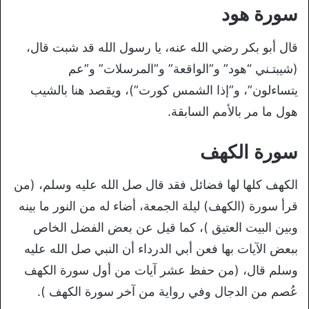
سورة هود
قال أبو بكر رضي الله عنه، يا رسول الله قد شبت قال،
(شيبتـني “هود” و”الواقعة” و”المرسلات” و”عم
يتساءلون”، و”إذا الشمس كورت”)، ويقصد هنا بالشيب
هول ما مر بالأمم السابقة.
سورة الكهف
الكهف كلها لها فضائل فقد قال صل الله عليه وسلم، (من
قرأ سورة (الكهف) ليلة الجمعة، أضاء له من النور ما بينه
وبين البيت العتيق )، كما قيل عن بعض الفضل الخاص
ببعض الآيات بها فعن أبي الدرداء أن النبي صل الله عليه
وسلم قال، (من حفظ عشر آيات من أول سورة الكهف
عُصم من الدجال وفي رواية من آخر سورة الكهف ).