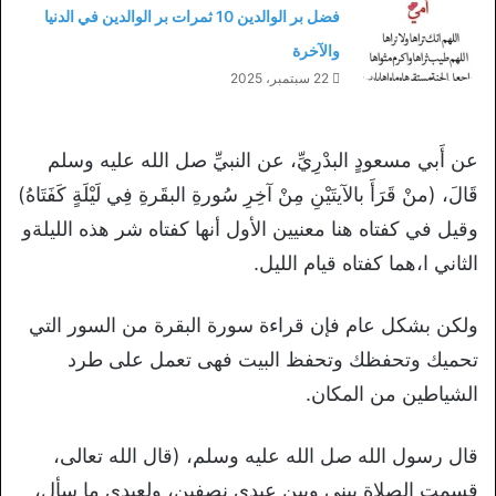
فضل بر الوالدين 10 ثمرات بر الوالدين في الدنيا
والآخرة
22 سبتمبر، 2025
عن أَبي مسعودٍ البدْرِيِّ، عن النبيِّ صل الله عليه وسلم
قَالَ، (منْ قَرَأَ بالآيتَيْنِ مِنْ آخِرِ سُورةِ البقَرةِ فِي لَيْلَةٍ كَفَتَاهُ)
وقيل في كفتاه هنا معنيين الأول أنها كفتاه شر هذه الليلةو
الثاني ا،هما كفتاه قيام الليل.
ولكن بشكل عام فإن قراءة سورة البقرة من السور التي
تحميك وتحفظك وتحفظ البيت فهى تعمل على طرد
الشياطين من المكان.
قال رسول الله صل الله عليه وسلم، (قال الله تعالى،
قسمت الصلاة بيني وبين عبدي نصفين، ولعبدي ما سأل،