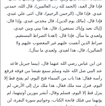
فإذا قال العبد، {الحمد لله رب العالمين}، قال الله، حمدني
عبدي. فإذا قال، {الرحمن الرحيم}، قال، اثنى علي عبدي.
فإذا قال، {مالك يوم الدين}، قال مجدني عبدي. وإذا قال،
{إياك نعبد وإياك نستعين}، قال، هذا بيني وبين عبدي،
ولعبدي ما سأل. فإذا قال، {اهدنا الصراط المستقيم.
صراط الذين أنعمت عليهم غير المغضوب عليهم ولا
الضالين}، قال، هذا لعبدي. ولعبدي ما سأل).
عن ابن عباس رضي الله عنهما قال، (بينما جبريل قاعد
عند النبي صل الله عليه وسلم سمع نقيضا من فوقه فرفع
رأسه فقال: هذا باب من السماء فتح اليوم، لم يفتح قط إلا
اليوم، فنزل منه ملك فقال، هذا ملك نزل إلى الأرض، لم
ينزل قط إلا اليوم، فسلم وقال، أبشر بنورين أوتيتهما، لم
يؤتهما نبي قبلك فاتحة الكتاب، وخواتيم سورة البقرة، لن