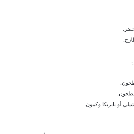
خضر.
ازج.
.
طحون.
مطحون.
يلي أو بابريكا وكمون.