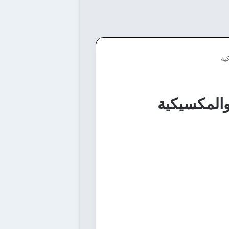
ية
والمكسيكية