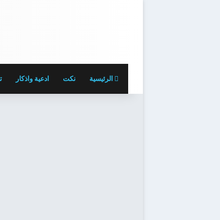
الرئيسية
نكت
ادعية واذكار
ت