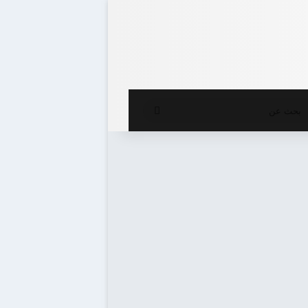
ع المظلم
بحث
عن