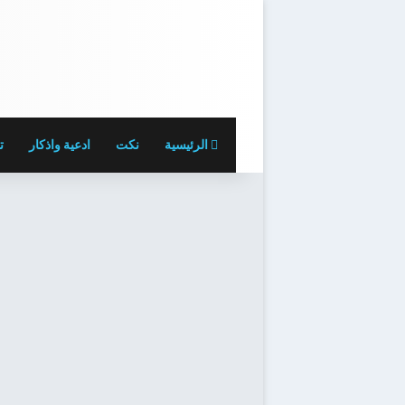
الرئيسية
نكت
ادعية واذكار
ت