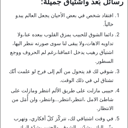
رسائل بُعد واشتياق جميلة:
افتقاد شخص في بعض الأحيان يجعل العالم يبدو
خالياً.
دائما الشوق للحبيب يمزق القلوب ببعده عنا،ولا
تداويه الاهات،ولا يبقى لنا سوى صورته ننظر اليها،
اشتيآق رهيب يدخل اعماقنا،رغم لم الحروف ووجع
السطور.
شوقي لك قد يتحول من ألم إلى فرح لو علمت أنّك
تشتاق لي في ذلك الوقت.
حبيبى مازلت على طريق الألم انتظر ومازلت على
شاطئ الامل ،انتظر،انتظر…وانتظر، ولن أُمَل من
الانتظار.
في وقت اشتياقي لك، تتركّز كلّ أفكاري، وتهرب
منّي إليك، يشدّني الشوق، والحنين بشدّة إليـك.