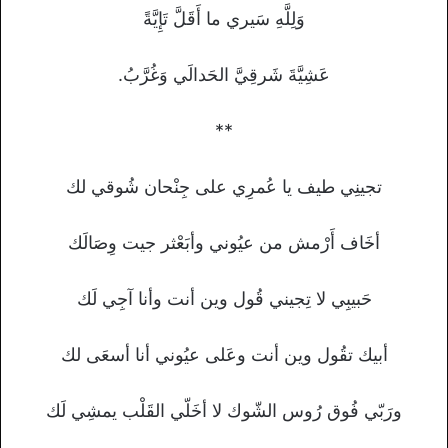
وَلِلَّهِ سَيري ما أَقَلَّ تَإِيَّةً
عَشِيَّةَ شَرقِيَّ الحَدالَي وَغُرَّبُ.
**
تجينِي طيف يا عُمرِي على جِنْحان شُوقي لك
أخَاف أَرْمش من عيُوني وأبَعْثر جيت وِصَالَك
حَبيبِي لا تِجيني قُول وين أنت وأنا آجِي لَك
أبيك تقُول وين أنت وعَلى عيُوني أنا أسعَى لك
ورَبّي فُوق رُوس الشّوك لا أخَلّي القَلْب يمشِي لَك