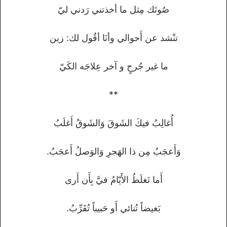
صُوتَك مِثل ما أخذتني رَدني ليّ
تنْشد عن أَحوالي وأنَا أقُول لك: زين
ما غير جُرحٍ و آخر عِلاجَه الكَيّ
**
أُغالِبُ فيكَ الشَوقَ وَالشَوقُ أَغلَبُ
وَأَعجَبُ مِن ذا الهَجرِ وَالوَصلُ أَعجَبُ.
أَما تَغلَطُ الأَيّامُ فيَّ بِأَن أَرى
بَغيضاً تُنائي أَو حَبيباً تُقَرِّبُ.