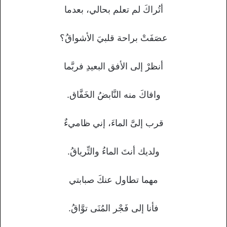
أتُراكَ لم تعلم بحالي، بعدما
عصَفَتْ براحة قلبيَ الأشواقُ؟
أنظرْ إلى الأفق البعيدِ فربَّما
وافاكَ منه النَّابضُ الخَفَّاق.
قرب إلىَّ الماءَ، إني ظاميءٌ
ولديك أنتَ الماءُ والتِّرياقُ.
مهما تطاول عنكَ صبابتي
فأنا إلى فَجْر المُنَى توَّاقُ.