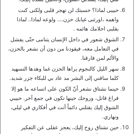
حبيبى لماذا؟ حسبتك لن تهجر قلبى ولكنى كنت
واهمه ،اورثنى غيابك حزن…. ولوعه لماذا.. لماذا
بقلبى احلامك هائمه .
الشوق شعور في داخل الإنسان يتنامى حتّى يفشل
في التعامل معه، فيقودنا من دون أن نشعر بالحزن،
والألم لمن فارقنا.
سهر الليل كالنجوم يراها الحزن غما وهدها التسهيد
كلما ساقني إلى البشر مد عاد بي للبكاء جزر شديد.
حينما نشتاق نشعر أنّ الكون على اتساعه ما هو إلا
فراغ قاتل، وروحك حينها تكون في جمع آخر. حبيبي
الشوق إليك يقتلني دائماً أنت في أفكاري في ليلي،
ونهاري.
حين تشتاق روح إليك، يعجز عقلى عن التفكير