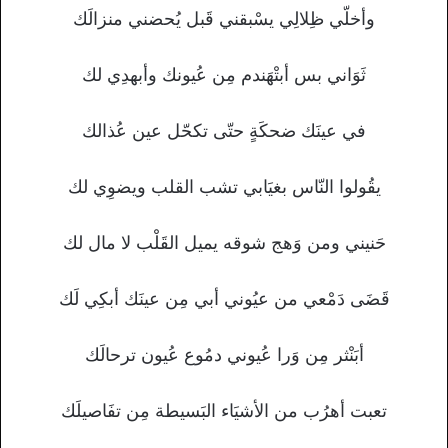
وأخلّي ظِلالِي يسْبقني قَبل يُحضني منزالَك
ثَوَاني بس أبتْهَندم مِن عُيونك وأبهدِي لك
في عينَك ضحكَةٍ حتّى تكحّل عين عُذالك
يقُولوا النّاس بغيَابي تشب القلب ويضوِي لك
حَنيني ومن وَهج شوقه يميل القَلْب لا مال لك
قَضَى دَمْعي من عيُوني أبي مِن عينَك أبكِي لَك
أبَنْثر مِن وَرا عُيوني دمُوع عُيون ترحالَك
تعبت أهرُب من الأشيَاء البَسيطة مِن تفَاصيلَك