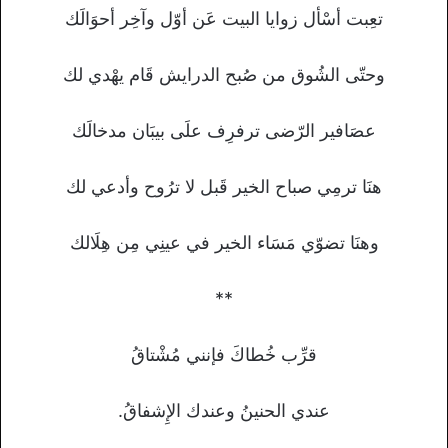
تعِبت أسْأل زوايا البيت عَن أوّل وآخِر أحوَالَك
وحتّى الشُوق من صُبح الدرايش قَام يهْدي لك
عصَافير الرّضى ترفرِف علَى بيبَان مدخالَك
هنَا ترمِي صباح الخير قَبل لا ترُوح وأدعي لك
وهنَا تضوّي مَسَاء الخير في عينِي مِن هِلَالك
**
قرِّب خُطاكَ فإنني مُشْتاقُ
عندي الحنينُ وعندك الإِشفاقُ.