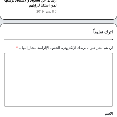
رسائل عن الشوق والاشتياق نرسلها
لمن اشتقنا لرؤيتهم
8 يونيو، 2019
اترك تعليقاً
لن يتم نشر عنوان بريدك الإلكتروني.
الحقول الإلزامية مشار إليها بـ
*
ا
ل
ت
ع
ل
ي
ق
*
الاسم