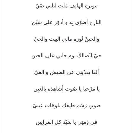
تنويرَة الهاتِف مَلت ليلتي ضَيّ
البَارِح أضوّي بِه و أدوّر على شيْن
والحينْ نُوره مَالي البيت والحيّ
حيّ اتّصالك يوم جاني على الحين
ألفا يقدّيني عن الطيش و الغيّ
يا مَرْحبا يا صُوت أشاهدَه بالعين
صوتٍ رَسَم طيفك بلوحَات عينيّ
في ذِمتِي يا سَيّد كل المَزايين