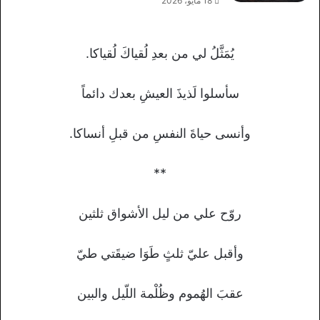
18 مايو، 2026
يُمَثَّلُ لي من بعدِ لُقياكَ لُقياكا.
سأسلوا لَذيذَ العيشِ بعدك دائماً
وأنسى حياةَ النفسِ من قبلِ أنساكا.
**
روّح علي من ليل الأشواق ثلثين
وأقبل عليّ ثلثٍ طَوَا ضيقَتي طيّ
عقبَ الهُموم وظُلْمة اللّيل والبين