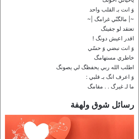
وَ انت بـ القلب واحد
~| مالگنّي غرامگ |~
تعتقد لو جفيتگ
اقدر اعيش دونگ !
وَ انت نبضي وَ حسّي
خاطري مستهامگ
اطلب الله ربي يحفظگ لي يصونگ
وَ اعرف انگ بـ قلبي :
ما لـ غيرگ . . مقامگ
رسائل شوق ولهفة