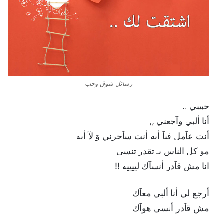
رسائل شوق وحب
حبيبي ..
أنا ألبي وآجعني ,,
أنت عآمل فيآ أيه أنت سآحرني وَ لآ أيه
مو كل الناس بـ تقدر تنسى
انا مش قآدر أنسآك لييييه !!
أرجع لي أنا ألبي معآك
مش قآدر أنسى هوآك