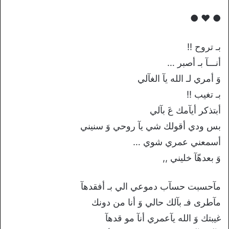
● ♥ ●
بـ تروح !!
أنـــآ بـ أصبر …
وَ أمري لـ الله يآ الغآلي
بـ تغيب !!
أبتذكر أيآمك عَ بآلي
بس ودي أقولك شي يآ روحي وَ سنيني
أسمعني عمري شوي …
وَ بعدهّآ خليني ,,
مآحسبت حسآب دموعي الي بـ أفقدهآ
مآطرى فـ بآلك حالي وَ أنا من دونك
غيبتك وَ الله يآعمري أنآ مو قدهآ