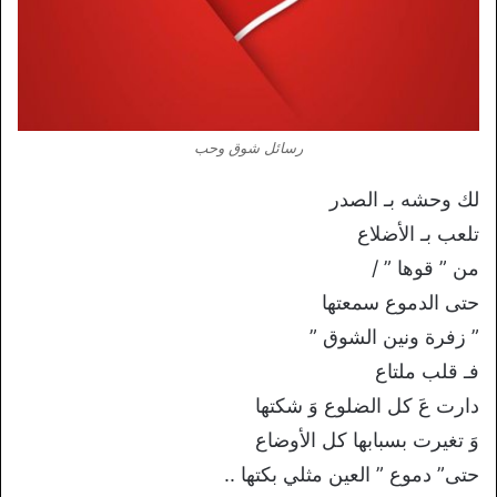
رسائل شوق وحب
لك وحشه بـ الصدر
تلعب بـ الأضلاع
من ” قوها ” /
حتى الدموع سمعتها
” زفرة ونين الشوق ”
فـ قلب ملتاع
دارت عَ كل الضلوع وَ شكتها
وَ تغيرت بسبابها كل الأوضاع
حتى” دموع ” العين مثلي بكتها ..