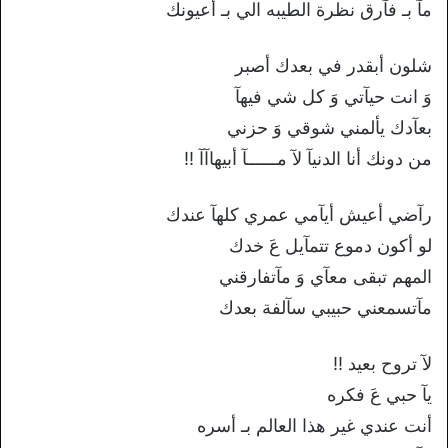
مآ بـ فآرق نظرة الطيبه الي بـ أعيونك
شلون أبقدر في بعدك أصبر
وَ انت حيآتي وَ كل شي فيهآ
بعآدك يألمني شوقي وَ حزني
من دونك أنا الدنيآ لآ مــــــآ أبيهاآآ !!
رآضي أعيش أيآمي عمري كلهآ عندك
لو أكون دموع تتمآيل عَ خدك
المهم تبقى معآي وَ مآتفارقني
مآتسمعني حبيبي سآلفة بعدك
لآ تروح بعيد !!
يآ حبي عَ فكره
أنت عندي غير هذا العالم بـ أسره