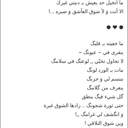
مآ اتخيل حد يعيش بـ دنيتي غيرك
الا أنت وَ لآ شوق العآشق وَ صبره …!
● ♥ ●
ما خفيته بـ قلبگ
ينقرى في ~ عيونگ ~
لا تحاول تخبّي ,, لوعتگ في سلامگ
مات بـ الورد لونگ
تبتسم لي وَ حزنگ
ينعرف من گلامگ
گل شيء فيگ ينطق
حتى ثورة شجونگ .. زادها الشوق غيرة
وَ انگشف لي غرامگ ,,!
وين شوق التلاقي !