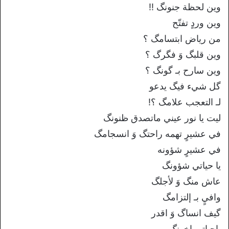
وين لحظة جنونگ !!
وين وردٍ تفتّح
من رياض ابتسامگ ؟
وين قلبگ وَ فگرگ ؟
وين سارح بـ گونگ ؟
گل شيء فيگ يدعو
لـ التعجب علامگ ؟!
ليت يا نور عيني ماتصدق ظنونگ
في عشيرٍ تهمه راحتگ وَ انسجامگ
في عشيرٍ شؤونه
يا حياتي شؤونگ
عاش منگ وَ لأجلگ
وافيٍ بـ إلتزامگ
گيف انساگ وَ اقدر
ياحياتي اخونگ