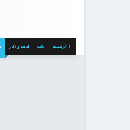
الرئيسية
نكت
ادعية واذكار
ت