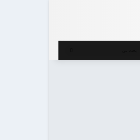
ع المظلم
بحث
عن