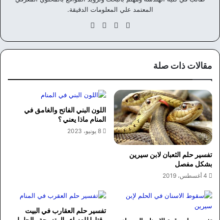
المعتمد علي المعلومات الدقيقة.
موق
في
‫X
انس
ع
سب
تقر
الوي
وك
ام
ب
مقالات ذات صلة
اللون البني الفاتح والغامق في
المنام ماذا يعني ؟
8 يونيو، 2023
تفسير حلم الثعبان لابن سيرين
بشكل مفصل
4 أغسطس، 2019
تفسير حلم العقارب في البيت
وقتلها للعزباء والمتزوجة والحامل