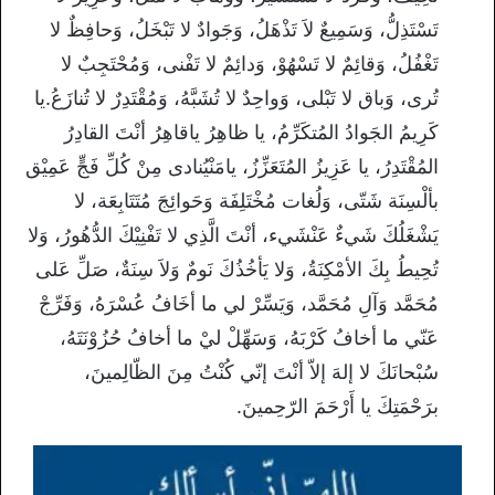
تَسْتَذِلُّ، وَسَمِيعٌ لاَ تَذْهَلُ، وَجَوادٌ لا تَبْخَلُ، وَحافِظٌ لا
تَغْفُلُ، وَقائِمٌ لا تَسْهُوْ، وَدائِمٌ لا تَفْنى، وَمُحْتَجِبٌ لا
تُرى، وَباق لا تَبْلى، وَواحِدٌ لا تُشَبَّهُ، وَمُقْتَدِرٌ لا تُنازَعُ.يا
كَرِيمُ الجَوادُ المُتكَرِّمُ، يا ظاهِرُ ياقاهِرُ أنْتَ القادِرُ
المُقْتَدِرُ، يا عَزِيزُ المُتَعَزِّزُ، يامَنْيُنادى مِنْ كُلِّ فَجٍّ عَمِيْق
بألْسِنَة شَتّى، وَلُغات مُخْتَلِفَة وَحَوائِجَ مُتَتَابِعَة، لا
يَشْغَلُكَ شَيءٌ عَنْشَيء، أنْتَ الَّذِي لا تَفْنِيْكَ الدُّهُورُ، وَلا
تُحِيطُ بِكَ الأمْكِنَةُ، وَلا يَأخُذُكَ نَومٌ وَلاَ سِنَةٌ، صَلِّ عَلى
مُحَمَّد وَآلِ مُحَمَّد، وَيَسِّرْ لي ما أخَافُ عُسْرَهُ، وَفَرِّجْ
عَنّي ما أخافُ كَرْبَهُ، وَسَهِّلْ ليْ ما أخافُ حُزُوْنَتَهُ،
سُبْحانَكَ لا إلهَ إلاّ أنْتَ إنّي كُنْتُ مِنَ الظّالِمينَ،
برَحْمَتِكَ يا أَرْحَمَ الرّحِمينَ.