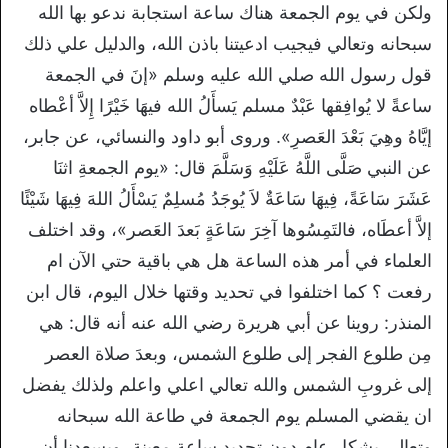
ولكن في يوم الجمعة هناك ساعة استجابة ندعو بها الله
سبحانه وتعالي فيجيب ادعيتنا باذن الله، والدليل علي ذلك
قول رسول الله صلي الله عليه وسلم «إنَ في الجمعة
ساعةً لا يُوافِقها عَبْدٌ مسلم يَسأَلُ الله فيهَا خَيْرًا إِلاَّ أعْطاه
إيَّاهُ وهِيَ بَعْدَ العَصرِ». وروى أبو داود والنسائي، عن جابر،
عن النبي صَلَّى اللَّهُ عَلَيْهِ وَسَلَّمَ قال: «يوم الجمعةِ اثنَا
عَشَرَ سَاعَةً، فِيهَا سَاعَةٌ لاَ يُوجَدُ مُسلِمٌ يَسْأَلُ اللهَ فِيهَا شَيْئًا
إلاَّ أعطَاه، فالتَمِسُوها آخِرَ سَاعَةٍ بَعدَ العَصر»، وقد اختلف
العلماء في أمر هذه الساعة هل هي باقية حتي الآن ام
رفعت ؟ كما اختلفوا في تحديد وقتها خلال اليوم، قال ابن
المنذر: روينا عن أبي هريرة رضي الله عنه أنه قال: هي
مِن طلوع الفجر إلى طلوع الشمس، وبعدَ صلاة العصر
إلى غروبِ الشمس والله تعالي اعلي واعلم ولذلك يفضل
ان يقضي المسلم يوم الجمعة في طاعة الله سبحانه
وتعالي بشكل عام دون تحديد ساعة معينة، ويسعدنا أن