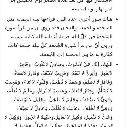
آخر نهار يوم الجمعة.
هناك سور أخرى اعتاد النبي قراءتها ليلة الجمعة مثل
السجدة والجمعة والدخان فقد روي أن من قرأ سورة
السّجدة في كلّ ليلة جمعة أعطاه الله كتابه بيمينه،
وروي أنّ من قرأ سُورة الجُمعة كلّ ليلة جمعة كانت
كفّارة له ما بين الجمعة إلى الجُمعة.
اللّهُمَّ، إنَّكَ حَيٌّ لاتَمُوتُ، وَصادِقٌ لاتَكْذِبُ، وَقَاهِرٌ
لاتُقْهَرُ، وَأَبَدِيٌّ لا تَنْفَدُ، وَقَرِيبٌ لاتَبْعُدُ، وَقادِرٌ لاتُضادُّ،
وَغافِرٌ لا تَظْلِمُ، وَصَمَدٌ لا تُطْعَمُ، وَقَيُّومٌ لا تَنامُ، وَمُجِيبٌ
لا تَسْأَمُ، وَجَبَّارٌ لاتُعانُ، وَعَظِيمٌ لا تُرامُ، وَعالِمٌ لا تُعلَّمُ،
وَقَوِيٌّ لا تَضْعُفُ، وَحَلِيمٌ لا تَعْجَلُ، وَجَلِيلٌ لا تُوْصَفُ،
وَوَفِيٌّ لا تُخْلِفُ، وَغالِبٌ لا تُغْلَبُ، وَعادِلٌ لا تَحِيْفُ،
وَغَنيٌّ لا تَفْتَقِرُ، وَكَبيِرٌ لا تُغادِرُ،وَحَكِيمٌ لا تَجُورُ، وَوَكِيلٌ لا
تَحِيفُ، وَفَرْدٌ لا تَسْتَشيرُ، وَوَهّابٌ لا تَمَلُّ، وَعَزِيزٌ لا