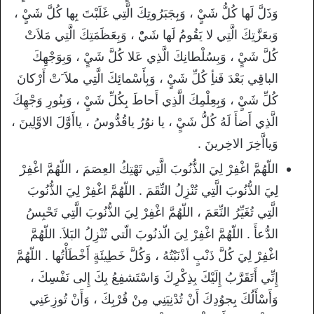
وَذَلَّ لَها كُلُّ شَيٍْ ، وَبِجَبَرُوتِكَ الَّتِي غَلَبْتَ بِها كُلَّ شَيٍْ ،
وَبعَزَّتِكَ الَّتِي لا يَقُومُ لَها شَيٌْ ، وَبِعَظَمَتِكَ الَّتِي مَلاَتْ
كُلَّ شَيٍْ ، وَبِسُلْطانِكَ الَّذِي عَلا كُلَّ شَيٍْ ، وَبِوَجْهِكَ
الباقِي بَعْدَ فَنأِ كُلِّ شَيٍْ ، وَبِأَسْمائِكَ الَّتِي ملاَ َتْ أَرْكانَ
كُلِّ شَيٍْ ، وَبِعِلْمِكَ الَّذِي أَحاطَ بِكُلِّ شَيٍْ ، وَبِنُورِ وَجْهِكَ
الَّذِي أَضأَ لَهُ كُلُّ شَيٍْ ، يا نوُرُ ياقُدُّوسُ ، ياأَوَّلَ الاوَّلِينَ ،
وَيااَّخِرَ الاخِرينَ .
اللّهُمَّ اغْفِرْ لِيَ الذُّنُوبَ الَّتِي تَهْتِكُ العِصَمَ ، اللّهُمَّ اغْفِرْ
لِيَ الذُّنُوبَ الَّتِي تُنْزِلُ النِّقَمَ . اللّهُمَّ اغْفِرْ لِيَ الذُّنُوبَ
الَّتِي تُغَيِّرُ النِّعَمَ ، اللّهُمَّ اغْفِرْ لِيَ الذُّنُوبَ الَّتِي تَحْبِسُ
الدُّعأَ . اللّهُمَّ اغْفِرْ لِيَ الّذنُوبَ الّتي تُنْزِلُ البَلاَ. اللّهُمَّ
اغْفِرْ لِيَ كُلَّ ذَنْبٍ أذْنَبْتُهُ ، وَكُلَّ خَطِيئَةٍ أَخْطَأْتُها . اللّهُمَّ
إِنِّي أَتَقَرَّبُ إِلَيْكَ بِذِكْرِكَ وَاسْتَشفِعُ بِكَ إِلى نَفْسِكَ ،
وَأَسْأَلُكَ بِجوُدِكَ أَنْ تُدْنِيَنِي مِنْ قُرْبِكَ ، وَأَنْ تُوزِعَنِي