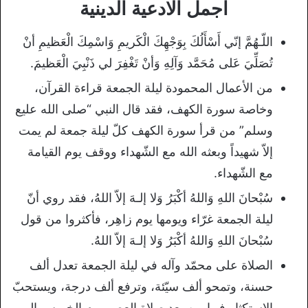
اجمل الادعية الدينية
اللّـهُمَّ إنّي أَسْأَلُكَ بِوَجْهِكَ الْكَريمِ وَاسْمِكَ الْعَظيمِ أنْ
تُصَلِّيَ عَلى مُحَمَّد وَآلِهِ وَأنْ تَغْفِرَ لي ذَنْبِيَ الْعَظيمَ.
من الأعمال المحمودة ليلة الجمعة قراءة القرآن،
وخاصة سورة الكهف، فقد قال النبي “صلى الله عليع
وسلم” من قرأ سورة الكهف كلّ ليلة جمعة لم يمت
إلاّ شهيداً وبعثه الله مع الشّهداء ووقف يوم القيامة
مع الشّهداء.
سُبْحانَ اللهِ وَاللهُ أكْبَرُ وَلا إلـهَ إلاّ اللهُ، فقد روي أنّ
ليلة الجمعة غرّاء ويومها يوم زاهِر، فأكثروا من قول
سُبْحانَ اللهِ وَاللهُ أكْبَرُ وَلا إلـهَ إلاّ اللهُ.
الصلاة على محمّد وآله في ليلة الجمعة تعدل ألف
حسنة، وتمحو ألف سيّئة، وترفع ألف درجة، ويستحبّ
الاستكثار فيها من بعد صلاة العصر يوم الخميس إلى