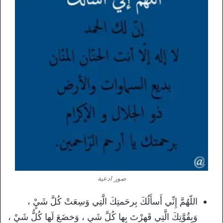
صور ادعية
اللّهُمَّ إِنِّي أَسأَلُكَ بِرحَمتِكَ الَّتِي وَسِعَتْ كُلَّ شَيٍْ ،
وَبِقُوَّتِكَ الَّتِي قَهرْتَ بِها كُلَّ شَيٍ ، وَخضَعَ لَها كُلُّ شَيٍْ ،