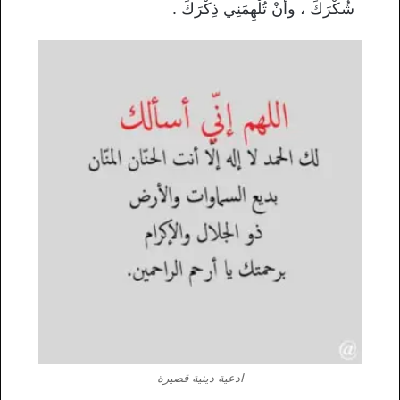
شُكْرَكَ ، وأَنْ تُلْهِمَنِي ذِكْرَكَ .
ادعية دينية قصيرة