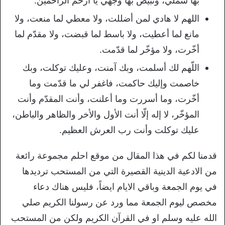
بها شملي، وتبيّض بها وجهي يا أرحم الرّاحمين.
اللهم لا هادي لمن أضللت، ولا معطي لما منعت، ولا
مانع لما أعطيت، ولا باسط لما قبضت، ولا مقدّم لما
أخّرت، ولا مؤخّر لما قدّمت.
اللّهم لك أسلمت، وبك آمنت، وعليك توكلت، وبك
خاصمت وإليك حاكمت، فاغفر لي ما قدّمت وما
أخّرت، وما أسررت وما أعلنت، وأنت المقدّم وأنت
المؤخّر، لا إله إلّا أنت الأول والأخر والظاهر والباطن،
عليك توكلت وأنت رب العرش العظيم.
قدمنا لكم في هذا المقال من موقع احلم مجموعة رائعة
من الادعية الدينية القصيرة التي من المستحب ترديدها
في يوم الجمعة وباقي الايام ايضاً، فليس هناك دعاء
مخصص ليوم الجمعة مما ورد عن رسولنا الكريم صلي
الله عليه وسلم او في القرآن الكريم ولكن من المستحب