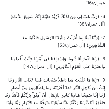
عمران/16]
6- (رَبِّ هَبْ لِي مِن لَّدُنْكَ ذُرِّيَّةً طَيِّبَةً إِنَّكَ سَمِيعُ الدُّعَاء)
[آل عمران/38]
7- (رَبَّنَا آمَنَّا بِمَا أَنزَلَتْ وَاتَّبَعْنَا الرَّسُولَ فَاكْتُبْنَا مَعَ
الشَّاهِدِينَِ) [آل عمران/53]
8- (ربَّنَا اغْفِرْ لَنَا ذُنُوبَنَا وَإِسْرَافَنَا فِي أَمْرِنَا وَثَبِّتْ أَقْدَامَنَا
وانصُرْنَا عَلَى الْقَوْمِ الْكَافِرِينَِ) [آل عمران/147]
9- (رَبَّنَا مَا خَلَقْتَ هَذا بَاطِلاً سُبْحَانَكَ فَقِنَا عَذَابَ النَّارِ رَبَّنَا
إِنَّكَ مَن تُدْخِلِ النَّارَ فَقَدْ أَخْزَيْتَهُ وَمَا لِلظَّالِمِينَ مِنْ أَنصَارٍ
رَّبَّنَا إِنَّنَا سَمِعْنَا مُنَادِيًا يُنَادِي لِلإِيمَانِ أَنْ آمِنُواْ بِرَبِّكُمْ فَآمَنَّا رَبَّنَا
فَاغْفِرْ لَنَا ذُنُوبَنَا وَكَفِّرْ عَنَّا سَيِّئَاتِنَا وَتَوَفَّنَا مَعَ الأبْرَارِ رَبَّنَا وَآتِنَا