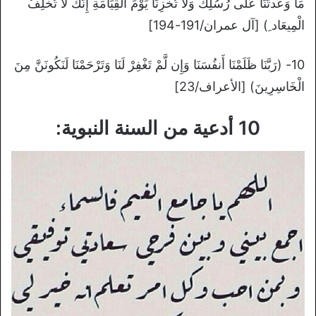
مَا وَعَدتَّنَا عَلَى رُسُلِكَ وَلاَ تُخْزِنَا يَوْمَ الْقِيَامَةِ إِنَّكَ لاَ تُخْلِفُ
الْمِيعَاد ِ) [آل عمران/191-194]
10- (رَبَّنَا ظَلَمْنَا أَنفُسَنَا وَإِن لَّمْ تَغْفِرْ لَنَا وَتَرْحَمْنَا لَنَكُونَنَّ مِنَ
الْخَاسِرِينَ) [الأعراف/23]
10 أدعية من السنة النبوية: