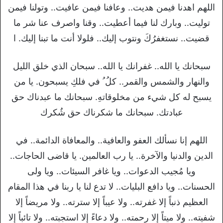
اللهم اهدنا فيمن هديت.. وعافنا فيمن عافيت.. وتولنا فيمن
توليت.. وبارك لنا فيما أعطيت.. وقنا واصرف عنا شر ما
قضيت.. نستغفرُكَ ونتوب إليك.. فلولا أنت ما تبنا إليك. ا
سبحانك يا الله.. غفرانك يا الله.. سبحان الذي خلق الليل
والنهار والشمس والقمر.. كلُ ُ في فلكِ يسبحون. يا من
يسبح له كل شيء من مخلوقاتهِ. سبحانك ما عبدناك حق
عبادتك. سبحانك ما شكرناك حق شُكرك
اللهم إنا نسألك العفو والعافية.. والمعافاة الدائمة.. في
الدين والدنيا والآخرة.. يا رب العالمين. يا قاضى الحاجات..
ويا مُجيب الدعوات.. ويا غافر السيئات.. ويا ولى
الحسنات.. ويا دافع البليات.. لا تدع لنا يا ربنا في هذا المقام
العظيم ذنباً إلا غفرته.. ولا عيباً إلا سترته.. ولا مريضاً إلا
شفيته.. ولا ميتاً إلا رحمته.. ولا دعاءً إلا استجبته.. ولا تائباً إلا