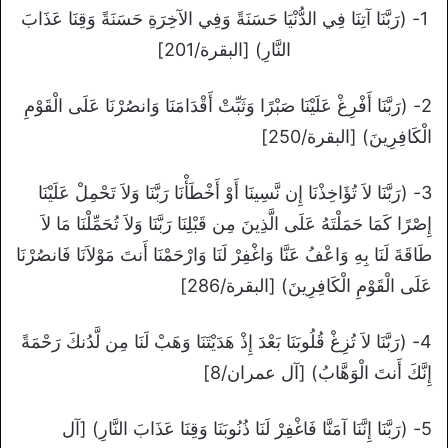
1- (رَبَّنَا آتِنَا فِي الدُّنْيَا حَسَنَةً وَفِي الآخِرَةِ حَسَنَةً وَقِنَا عَذَابَ
النَّارِ) [البقرة/201]
2- (رَبَّنَا أَفْرِغْ عَلَيْنَا صَبْرًا وَثَبِّتْ أَقْدَامَنَا وَانصُرْنَا عَلَى الْقَوْمِ
الْكَافِرِينَ) [البقرة/250]
3- (رَبَّنَا لاَ تُؤَاخِذْنَا إِن نَّسِينَا أَوْ أَخْطَأْنَا رَبَّنَا وَلاَ تَحْمِلْ عَلَيْنَا
إِصْرًا كَمَا حَمَلْتَهُ عَلَى الَّذِينَ مِن قَبْلِنَا رَبَّنَا وَلاَ تُحَمِّلْنَا مَا لاَ
طَاقَةَ لَنَا بِهِ وَاعْفُ عَنَّا وَاغْفِرْ لَنَا وَارْحَمْنَا أَنتَ مَوْلاَنَا فَانصُرْنَا
عَلَى الْقَوْمِ الْكَافِرِينَ) [البقرة/286]
4- (رَبَّنَا لاَ تُزِغْ قُلُوبَنَا بَعْدَ إِذْ هَدَيْتَنَا وَهَبْ لَنَا مِن لَّدُنكَ رَحْمَةً
إِنَّكَ أَنتَ الْوَهَّابُ) [آل عمران/8]
5- (رَبَّنَا إِنَّنَا آمَنَّا فَاغْفِرْ لَنَا ذُنُوبَنَا وَقِنَا عَذَابَ النَّارِ) [آل