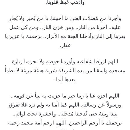
وأذهب غيظ قلوبنا.
وأجرنا من مُضلات الفتن ما أحييتنا. يا من يُجير ولا يُجار
عليه.. أجرنا من النار.. ومن خزي النار.. ومن كل عمل
يقربنا إلى النار وأدخلنا الجنة مع الأبرار.. برحمتك يا عزيز يا
غفار.
اللهم ارزقنا شفاعته وأوردنا حوضه ولا تحرمنا زيارة
مسجده واسقنا من يده الشريفة شربة هنيئة مريئة لا نظمأُ
بعدها أبدا.
اللهم اجزهِ عنا يا ربنا خير ما جزيت به نبياً عن قومه..
ورسولاً عن رسالتهِ. اللهم كما آمنا به ولم نره فلا تفرق
بيننا وبينهُ حتى تُدخلنا مُدخله.. واحشرنا تحت لوائهِ..
برحمتك يا أرحم الراحمين. اللهم ارحم أمة محمد رحمة