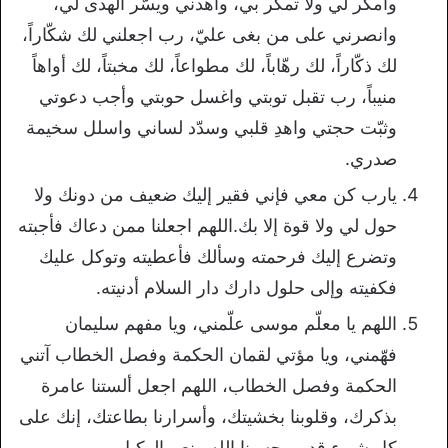
وامكر لي ولا تمكر بي، واهدني ويسّر الهدى لي،
وانصرني على من بغى عليّ، رب اجعلني لك شكّاراً،
لك ذكّاراً، لك رهّاباً، لك مطواعاً، لك مخبتاً، لك أواهاً
منيباً، رب تقبل توبتي واغسل حوبتي وأجب دعوتي
وثبّت حجتي واهدِ قلبي وسدّد لساني واسلل سخيمة
صدري.
يارب كن معي فإني فقير إليك ضعيف من دونك ولا
حول لي ولا قوة إلا بك.اللهم اجعلنا ممن دعاك فأجبته
وتضرع إليك فرحمته وسألك فأعطيته وتوكل عليك
فكفيته وإلى حلول دارك دار السلام أدنيته.
اللهم يا معلّم موسى علّمني، ويا مفهم سليمان
فهّمني، ويا مؤتي لقمان الحكمة وفصل الخطاب آتني
الحكمة وفصل الخطاب، اللهم اجعل ألستنا عامرة
بذكرك، وقلوبنا بخشيتك، وأسرارنا بطاعتك، إنك على
كل شيء قدير، حسبنا الله ونعم الوكيل.