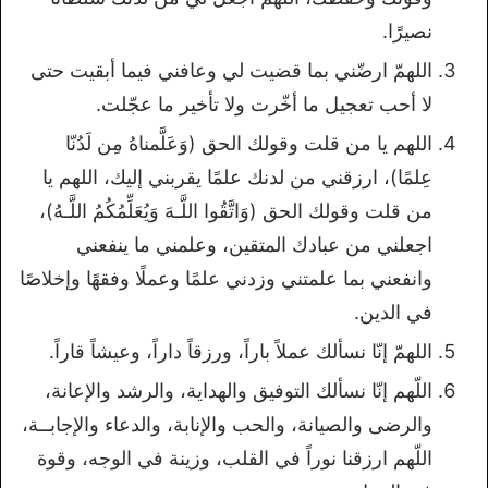
نصيرًا.
اللهمّ ارضّني بما قضيت لي وعافني فيما أبقيت حتى
لا أحب تعجيل ما أخّرت ولا تأخير ما عجّلت.
اللهم يا من قلت وقولك الحق (وَعَلَّمناهُ مِن لَدُنّا
عِلمًا)، ارزقني من لدنك علمًا يقربني إليك، اللهم يا
من قلت وقولك الحق (وَاتَّقُوا اللَّـهَ وَيُعَلِّمُكُمُ اللَّـهُ)،
اجعلني من عبادك المتقين، وعلمني ما ينفعني
وانفعني بما علمتني وزدني علمًا وعملًا وفقهًا وإخلاصًا
في الدين.
اللهمّ إنّا نسألك عملاً باراً، ورزقاً داراً، وعيشاً قاراً.
اللّهم إنّا نسألك التوفيق والهداية، والرشد والإعانة،
والرضى والصيانة، والحب والإنابة، والدعاء والإجابــة،
اللّهم ارزقنا نوراً في القلب، وزينة في الوجه، وقوة