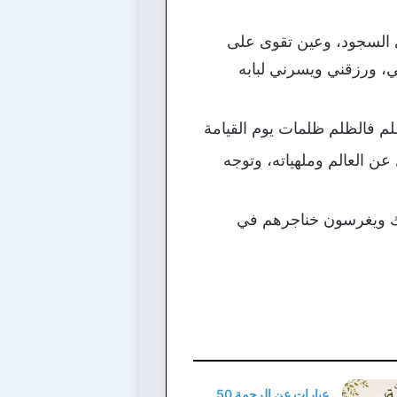
 السجود، وعين تقوى على
لي، ورزقني ويسرني لبابه
ظلم فالظلم ظلمات يوم القيامة
عن العالم وملهياته، وتوجه
مك ويغرسون خناجرهم في
عبارات عن الرحمة 50