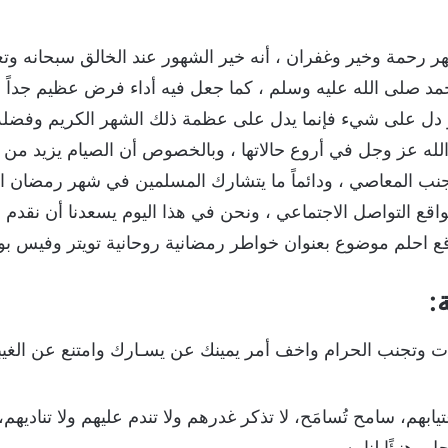
رحمة وخير وغفران ، أنه خير الشهور عند الخالق سبحانه وتعال
مد صلى الله عليه وسلم ، كما جعل فيه أداء فرض عظيم جداً ألا
و دل على شيء فإنما يدل على عظمة ذلك الشهر الكريم وفضله ، 
 عز وجل في أروع حالاتها ، وبالخصوص أن الصيام يزيد من رو
 المعاصي ، ودائماً ما يتشارك المسلمين في شهر رمضان ال
ع التواصل الاجتماعي ، ونحن في هذا اليوم يسعدنا أن نقدم لكم 
ع احلم موضوع بعنوان خواطر رمضانية روحانية تويتر وفيس بو
:
ت وتجنب الحرام واخف أمر يمينك عن يسـارك وامتنع عن الغيب
ابهم، سامح تُسامَح، لا تذكر غدرهم ولا تندم عليهم ولا تناديهم
 هنيئًا لنا به.