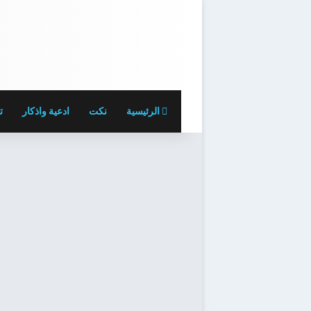
الرئيسية
نكت
ادعية واذكار
ت