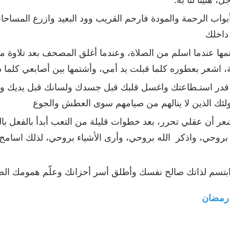
اب الرحمة والمودة فارحم القريب وود البعيد وازرع المساحا
داخلك
ها عندما اسلم من الصلاة، وعندما أغلق المصحف بعد تلاوة م
لة، اشعر بعطوره كلما قبلت يد أمي، وأشتمها بين أصابعي كلما 
قدر استـطاعتك واغسل قلبك قبل جسدك ولسانك قبل يديك وأف
لئك الذين لا ينالهم من صيامهم سوى العطش والجوع
عر أن عقلي تحرر، بعد خطوات قليلة من التعب أبدأ بالفعل ب
بروحي، واذكر الله بروحي، وأرى الأشياء بروحي، لذلك اسامح ج
بتسم لذاتك صالح نفسك وأطلق أسر أحزانك وعلّم همومك الطي
رمضان