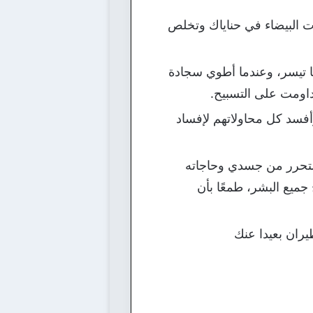
ت البيضاء في حناياك وتخلص
ا تيسر، وعندما أطوي سجادة
داومت على التسبيح.
سد كل محاولاتهم لإفساد
التحرر من جسدي وحاجاته
ميع البشر، طمعًا بأن
ران بعيدا عنك