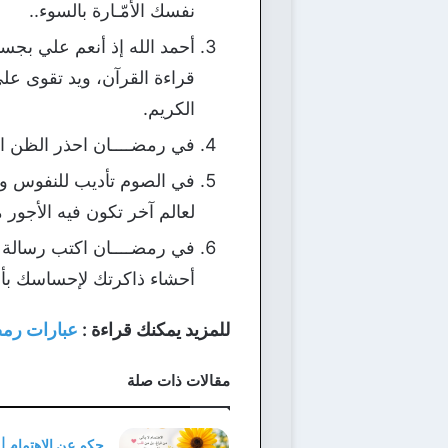
نفسك الأمّـارة بالسوء..
أحمد الله إذ أنعم علي بج
قراءة القرآن، ويد تقوى على
الكريم.
في رمضــــان احذر الظن الس
في الصوم تأديب للنفوس وحرم
لعالم آخر تكون فيه الأجور
في رمضــــان اكتب رسالة 
أحشاء ذاكرتك لإحساسك بأن
للمزيد يمكنك قراءة :
عبارات رم
مقالات ذات صلة
حكم عن الاهتمام |