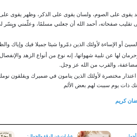
سد يقوى على الصوم، ولسان يقوى على الذكر، وظهر يقوى على
 تقليب صفحاته، أحمد الله أن جعلني مسلمًا، وعلّمني ويٍسّر 
يئ أو الإساءة لأولئك الذين دمّروا شيئا جميلا فيك وإياك وال
ان لها عن تلبية شهواتها، إنه نوع من أنواع الزهد والإنفصال 
 مضاعفة، والقرب من الله عز وجل.
اعتذار مختصرة لأولئك الذين ينامون في ضميرك ويقلقون نو
ك ذات يوم سببت لهم بعض الألم
ضان كريم
 أجمل
عبارات عن الرقة والجمال: