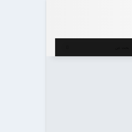
ع المظلم
بحث
عن