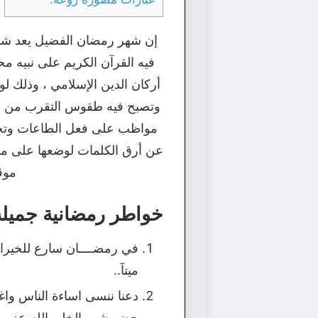
إن شهر رمضان الفضيل يعد شهر 
فيه القرآن الكريم على نبيه مح
أركان الدين الإسلامي ، وذلك ل
وتصبح فيه طقوس التقرب من الله
مواظب على فعل الطاعات وتجنب
عن أرق الكلمات لوضعها على مواق
موق
خواطر رمضانية جميلة
في رمضــــان سارع للخيرا
ميتآ..
دعنا ننسى اساءة الناس واغتي
حضر شهر الخلو بالله عز وجل،