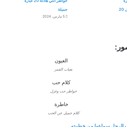
ة
خواطر أنثي هادئة 20 عبارة
معبرة ومفيدة أجمل 20
جميلة
5 مارس، 2024
ور:
بغياب القمر
خواطر حب وغزل
كلام جميل عن الحب
الرجل سماعها من خطيبته