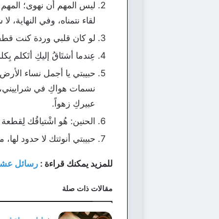
ليس المهم أن نهوى؛ المهم 
لقاء نتمناه، وفي النهاية، 
لو كان قلبي وردة كنت قطفت
عِندما أشتَاقُ إليكِ أتَكلم بِكلم
حبيبتي يا أجمل نساء الأرض
نسمات هواكِ في شراييني، بم
عبيركِ زهواً.
الحنين: هُو اشْتياقُك لِقطعة
حبيبتي أنوثتك لا حدود لها،
للمزيد يمكنك قراءة :
رسائل عشا
مقالات ذات صلة