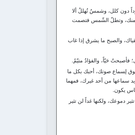
داً دون كلل، وشمسٌ تُهللُ ألا
س منك، وتطلّ الشّمس فتصمت
ياك، والصبح ما يشرق إذا غاب
أصبحتُ حَيّاً، والفؤادُ متيّمُ.
ق لِسماع صوتك، أحبك بكل ما
ريد سماعها من أحد غيرك، فمهما
اس يكون.
ثير دموعك، ولكنها غداً لن تثير