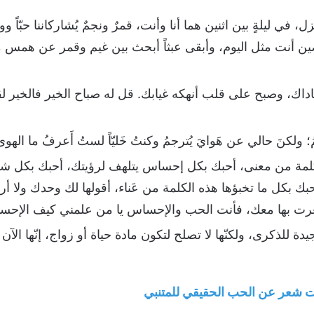
ي ليلةٍ بين اثنين هما أنا وأنت، قمرٌ ونجمٌ يُشاركاننا حبّاً وو
ين أنت مثل اليوم، وأبقى عبثاً أبحث بين غيم وقمر عن هم
ك، وصبح على قلب أنهكه غيابك. قل له صباح الخير فالخير لق
؛ ولكنَ حالي عن هَوايَ يُترجمُ وكنتُ خَليّاً لستُ أَعرفُ ما الهوى؛ ف
كلمة من معنى، أحبك بكل إحساس يتلهف لرؤيتك، أحبك بكل شو
ك بكل ما تخبؤها هذه الكلمة من عَناء، أقولها لك وحدك ولا أ
عرت بها معك، فأنت الحب والإحساس يا من علمني كيف الإحس
 للذكرى، ولكنّها لا تصلح لتكون مادة حياة أو زواج، إنّها الآن ت
 شعر عن الحب الحقيقي للمتنبي