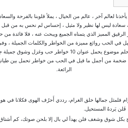
نا لعالم آخر ، عالم من الخيال ، يملأ قلوبنا بالفرحة والسع
 سعادة ليس لها نظير ولا مثيل ، إحساس لم نحس به من قبل إلا ع
 الرقيق المميز الذي يتمناه الجميع ويبحث عنه ، فلا فائدة من 
ل في الحب روائع مميزة من الخواطر والكلمات الجميلة ، وفي 
متابعينا الكرام متابعي موقع احلم موضوع يحمل عنوان 10 خوا
 ضخمة من أجمل ما قيل في الحب من خواطر تحمل بين طياته
الرائعة.
يرام فلمثل جمالها خلق الغرام، رددي أَحرُف الهوى فكلانا في هو
فَلن يَردهُ المستحيل.
اح بكل شوق وشغف فلن يهدأ لي بال إلا بلحن صوتك، كم أشتاق