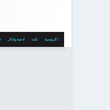
الرئيسية
نكت
ادعية واذكار
ت