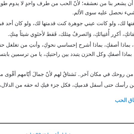
أن يشعر بنا من نعشقه؛ لأنّ الحب من طرف واحدٍ لا يدوم طوي
لا شيء نحصل عليه سوى الألم.
ها لك، ولو كانت عيني جوهرة كنت قدمتها لك، ولو كان أحد ف
َاتكِ، أكرِر أُغنِياتَكِ، وَاتَصرفُ مِثلك، فَقط لأحتَوِي شيئاً مِنكِ.
، بماذا أصفكِ، بماذا أشرح إحساسي نحوكِ، وأنتِ من تغلغل ح
اذا أصفكِ وكل الحزن يتبدد بين راحتيكِ، يا من ترسمين بابتس
 من روحك في مكان آخر.. نَشتاقُ لهم لأنّ جمالَ أيّامهم أقْوى من
 من رأسك حتى أسفل قدميكِ، فكل جزء فيكِ له حقه من الدلال، 
ق الحب