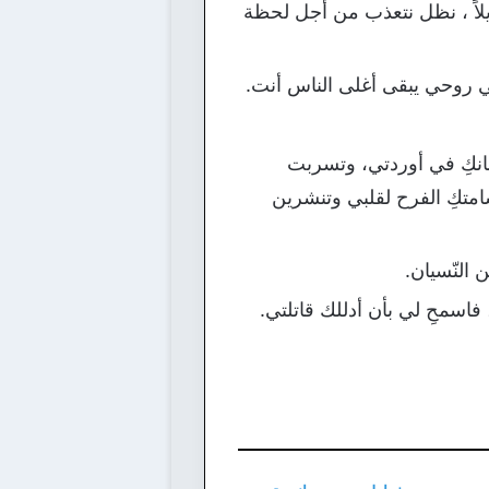
لاً ، نظل نتعذب من أجل لحظة
ي روحي يبقى أغلى الناس أنت.
نانكِ في أوردتي، وتسربت
امتكِ الفرح لقلبي وتنشرين
 النّسيان.
فاسمحِ لي بأن أدللك قاتلتي.