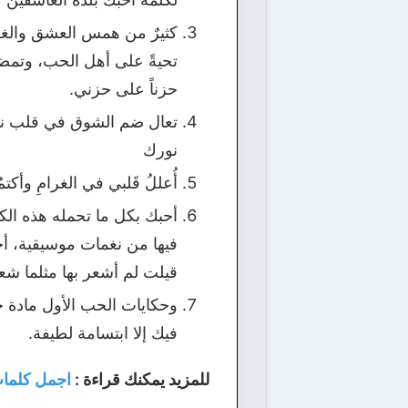
كثيرٌ من همس العشق والغزل، ف
تحيةً على أهل الحب، وتمض
حزناً على حزني.
تعال ضم الشوق في قلب نادا
نورك
أُعللُ قَلبي في الغرامِ وأكتمُ
أحبك بكل ما تحمله هذه ال
فيها من نغمات موسيقية، أحب
قيلت لم أشعر بها مثلما ش
وحكايات الحب الأول مادة جيدة
فيك إلا ابتسامة لطيفة.
للمزيد يمكنك قراءة :
اجمل كلمات