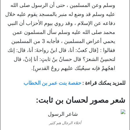
وسلم وعن المسلمين ، حتى أن الرسول صلى الله
عليه وسلم قد وضع له منبر بالمسجد يقوم عليه خلال
دفاعه عن الإسلام ، وقد روي بيوم الأحزاب أن النبي
محمد صلى الله عليه وسلم سأل المسلمون عمن
يحمي أعراض المسلمين ، فأجابه 3 من المسلمين
فقالوا : [قال كعبٌ: أنا، قال ابنُ رواحةَ: أنا، قال: إنك
لتحسِنُ الشعرَ؟ قال حسانُ بنُ ثابتٍ: أنا إذنْ، قال
اهجُهمْ فإنه سيعُينُك عليهم روحُ القدسِ].
للمزيد يمكنك قراءة :
حفصة بنت عمر بن الخطاب
شعر مصور لحسان بن ثابت:
أخلاء الرجال هم كثير