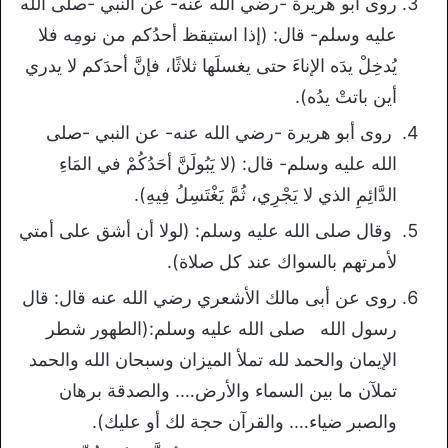
روى أبو هريرة -رضي الله عنه- عن النبي -صلى الله
عليه وسلم- قال: (إذا استيقظ أحدُكم من نومِه فلا
يُدخِلْ يدَه الإناءَ حتى يغسلَها ثلاثًا، فإنَّ أحدَكم لا يدري
أين باتتْ يدُه).
روى أبو هريرة -رضي الله عنه- عن النبي -صلى
الله عليه وسلم- قال: (لا يَبُولَنَّ أحَدُكُمْ في المَاءِ
الدَّائِمِ الذي لا يَجْرِي، ثُمَّ يَغْتَسِلُ فِيهِ).
وقال صلى الله عليه وسلم: (لولا أن أشق على أمتي
لأمرتهم بالسواك عند كل صلاة).
روى عن أبى مالك الأشعري رضي الله عنه قال: قال
رسول الله صلى الله عليه وسلم:(الطهور شطر
الإيمان والحمد لله تملأ الميزان وسبحان الله والحمد
تملآن ما بين السماء والأرض…. والصدقة برهان
والصبر ضياء…. والقرآن حجة لك أو عليك).