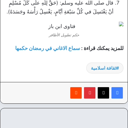
قال صلى الله عليه وسلم: (حَقٌّ لِلَّهِ علَى كُلِّ مُسْلِمٍ
أنْ يَغْتَسِلَ في كُلِّ سَبْعَةِ أيَّامٍ، يَغْسِلُ رَأْسَهُ وجَسَدَهُ).
حكم تطويل الأظافر
للمزيد يمكنك قراءة :
سماع الاغاني في رمضان حكمها
ثقافة اسلامية
بينتيريست
‏Reddit