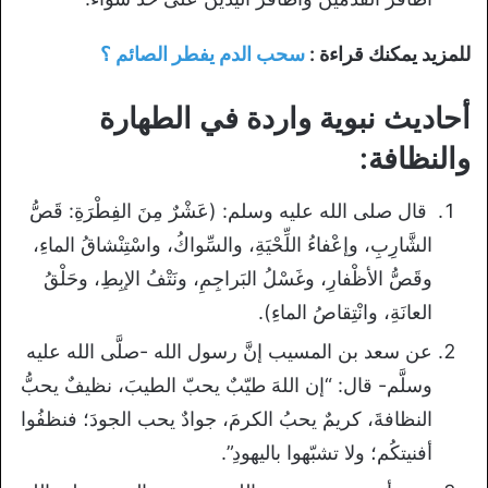
للمزيد يمكنك قراءة :
سحب الدم يفطر الصائم ؟
أحاديث نبوية واردة في الطهارة
والنظافة:
قال صلى الله عليه وسلم: (عَشْرٌ مِنَ الفِطْرَةِ: قَصُّ
الشَّارِبِ، وإعْفاءُ اللِّحْيَةِ، والسِّواكُ، واسْتِنْشاقُ الماءِ،
وقَصُّ الأظْفارِ، وغَسْلُ البَراجِمِ، ونَتْفُ الإبِطِ، وحَلْقُ
العانَةِ، وانْتِقاصُ الماءِ).
عن سعد بن المسيب إنَّ رسول الله -صلَّى الله عليه
وسلَّم- قال: “إن اللهَ طيّبٌ يحبّ الطيبَ، نظيفٌ يحبُّ
النظافةَ، كريمٌ يحبُ الكرمَ، جوادٌ يحب الجودَ؛ فنظفُوا
أفنيتكُم؛ ولا تشبّهوا باليهودِ”.