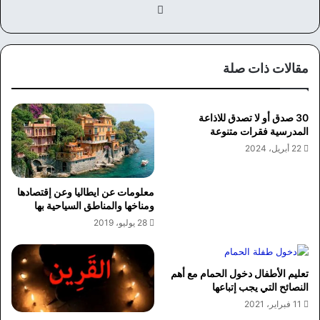
موق
ع
الوي
ب
مقالات ذات صلة
30 صدق أو لا تصدق للاذاعة
المدرسية فقرات متنوعة
22 أبريل، 2024
معلومات عن ايطاليا وعن إقتصادها
ومناخها والمناطق السياحية بها
28 يوليو، 2019
تعليم الأطفال دخول الحمام مع أهم
النصائح التي يجب إتباعها
11 فبراير، 2021