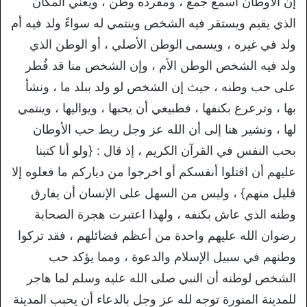
إن الأوطان اسمع جمع ، ومفرده وطن ، ويعني المكان
الذي يقيم ويستقر فيه الشخص وينتمي له سواءً ولد فيه أم
ولد في غيره ، ويسمى الوطن الأصلي ، أو الوطن الذي
ولد فيه الشخص الوطن الأم ، وإن الشخص منا قد فُطر
على حب وطنه ، حيث إن الشخص لو ولد ببلد ما ، ونشأ
بها ، وترعرع بكنفها ، فطبيعي أن يحبها ، ويواليها ، وينتمي
لها ، ونشير هنا إلى أن الله عز وجل ربط حب الأوطان
بحب النفس في القرآن الكريم ، إذ قال : {ولو أنا كتبنا
عليهم أن اقتلوا أنفسكم أو اخرجوا من دياركم ما فعلوه إلا
قليل منهم} ، وليس من السهل على الإنسان أن يفارق
وطنه الذي عاش بكنفه ، ولهذا اعتبرت هجرة الصحابة
رضوان الله عليهم واحدة من أعظم فضائلهم ، فقد تركوا
وطنهم في سبيل الإسلام والدعوة ، ومما يؤكد حب
الشخص لوطنه أن النبي صلى الله عليه وسلم لما هاجر
للمدينة المنورة توجه لله عز وجل بالدعاء أن يحبب المدينة