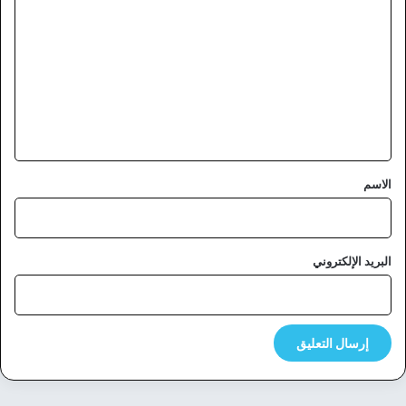
ل
ت
ع
ل
ي
ق
*
الاسم
البريد الإلكتروني