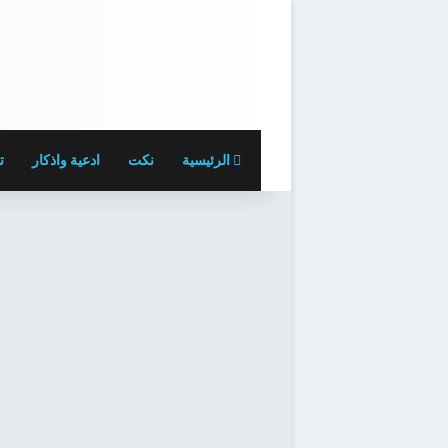
الرئيسية
نكت
ادعية واذكار
ت