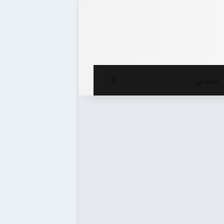
ع المظلم
بحث
عن