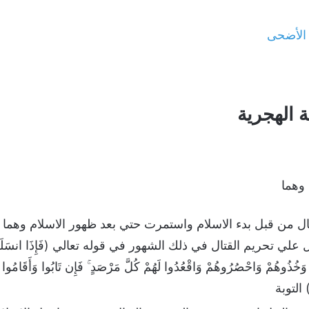
 الأضحى
 الهجرية
وهما
ال من قبل بدء الاسلام واستمرت حتي بعد ظهور الاسلام وهما
تحريم القتال في ذلك الشهور في قوله تعالي (فَإِذَا انسَلَخَ الْأَشْه
خُذُوهُمْ وَاحْصُرُوهُمْ وَاقْعُدُوا لَهُمْ كُلَّ مَرْصَدٍ ۚ فَإِن تَابُوا وَأَقَامُوا الصَ
مٌ) التوبة