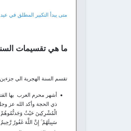
متى يبدأ التكبير المطلق في عيد
ما هي تقسيمات السنة
تقسم السنة الهجرية الي جزءين 
أشهر محرم العرب بها القت
ذي الحجة وأكد الله عز وجل علي 
الْمُشْرِكِينَ حَيْثُ وَجَدتُّمُوهُمْ وَ
سَبِيلَهُمْ ۚ إِنَّ اللَّهَ غَفُورٌ رَّحِي