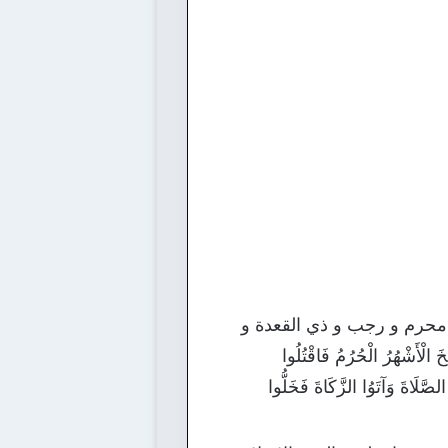
 محرم و رجب و ذي القعدة و
ُرُ الْحُرُمُ فَاقْتُلُوا
ّلَاةَ وَآتَوُا الزَّكَاةَ فَخَلُّوا