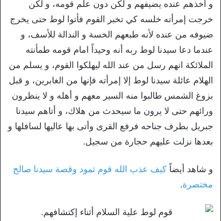
و أخذهم عنده يضيفهم و لكن دون علم قومه، و لكن
خرجت إمرأته خلسه كي تخبر القوم فأتوا لوط حتى يخرج
ضيوفه من عنده لأنه طبعهم الخسة و الندالة للأسف، و
عندما دعا سيدنا لوط ربه أنه وحيداً امام قومه طمأنته
الملائكة انهم رسل من عند الله ليهلكوا القوم، و يسلم من
الهلام عائلة سيدنا لوط إلا إمرأته فإنها من الغابرين، و قبل
بزوغ الشمس طالبوا منه السير معهم و أهله و لا ينظرون
ورائهم حتى لا يرون ما سيحدث من هلاك، و أتاهم سيدنا
جبريل بطرف جناحه فرفع القرى وأتى بها عاليها لسافلها و
بعدها نزلت عليهم حجارة من سجيل.
و شاهد أيضاً
كيف عذب الله قوم ثمود وقصة سيدنا صالح
مختصرة
.