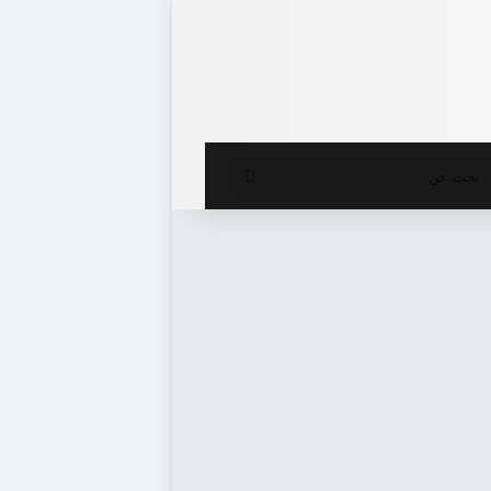
ع المظلم
بحث
عن