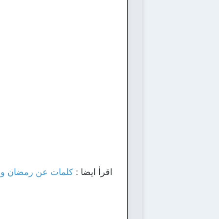
اقرأ ايضا :
كلمات عن رمضان وخواط