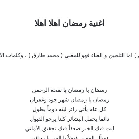
اغنية رمضان اهلا اهلا
ي ) اما التلحين و الغناء فهو للمغني ( محمد طارق ) ، وكلمات الاغ
رمضان يا رمضان يا نفحة الرحمن
رمضان يا رمضان شهر جود وغفران
كل عام يأتي زائر ليته دوماً يطول
دائما يحمل البشائر كلنا يرجو القبول
انت فيك الخير ضعفاً فيك تحقيق الأماني
نسأل المولى قبولاً يا إلهي يا رجائي