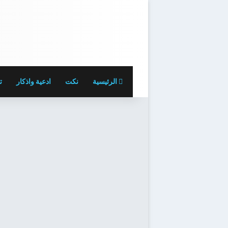
الرئيسية
نكت
ادعية واذكار
ت