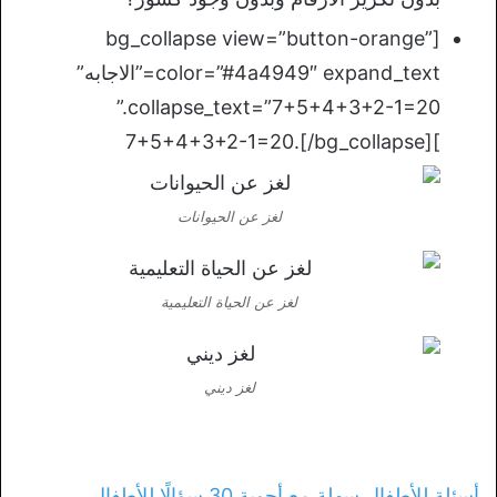
[bg_collapse view=”button-orange”
color=”#4a4949″ expand_text=”الاجابه”
collapse_text=”7+5+4+3+2-1=20.”
]7+5+4+3+2-1=20.[/bg_collapse]
لغز عن الحيوانات
لغز عن الحياة التعليمية
لغز ديني
أسئلة للأطفال سهلة مع أجوبة 30 سؤالًا للأطفال
.