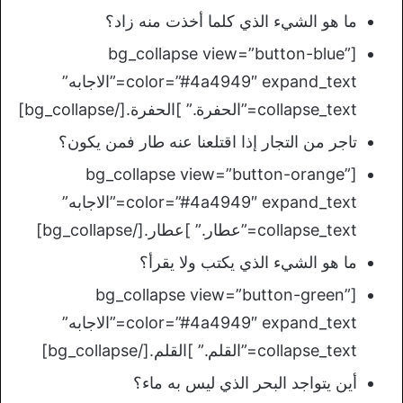
ما هو الشيء الذي كلما أخذت منه زاد؟
[bg_collapse view=”button-blue”
color=”#4a4949″ expand_text=”الاجابه”
collapse_text=”الحفرة.” ]الحفرة.[/bg_collapse]
تاجر من التجار إذا اقتلعنا عنه طار فمن يكون؟
[bg_collapse view=”button-orange”
color=”#4a4949″ expand_text=”الاجابه”
collapse_text=”عطار.” ]عطار.[/bg_collapse]
ما هو الشيء الذي يكتب ولا يقرأ؟
[bg_collapse view=”button-green”
color=”#4a4949″ expand_text=”الاجابه”
collapse_text=”القلم.” ]القلم.[/bg_collapse]
أين يتواجد البحر الذي ليس به ماء؟