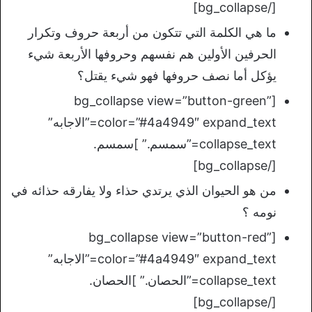
[/bg_collapse]
ما هي الكلمة التي تتكون من أربعة حروف وتكرار
الحرفين الأولين هم نفسهم وحروفها الأربعة شيء
يؤكل أما نصف حروفها فهو شيء يقتل؟
[bg_collapse view=”button-green”
color=”#4a4949″ expand_text=”الاجابه”
collapse_text=”سمسم.” ]سمسم.
[/bg_collapse]
من هو الحيوان الذي يرتدي حذاء ولا يفارقه حذائه في
نومه ؟
[bg_collapse view=”button-red”
color=”#4a4949″ expand_text=”الاجابه”
collapse_text=”الحصان.” ]الحصان.
[/bg_collapse]