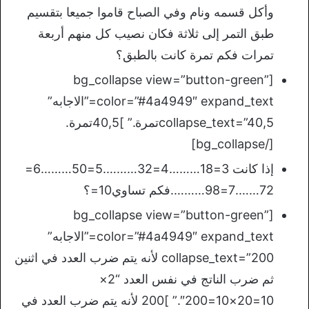
وأكل قسمه ونام وفي الصباح قاموا جميعا بتقسيم
طبق التمر إلى ثلاثة فكان نصيب كل منهم أربعة
تمرات فكم تمرة كانت بالطبق؟
[bg_collapse view=”button-green”
color=”#4a4949″ expand_text=”الاجابه”
collapse_text=”40,5تمرة.” ]40,5تمرة.
[/bg_collapse]
إذا كانت 3=18………4=32……….5=50………6=
72…….7=98……….فكم تساوي10=؟
[bg_collapse view=”button-green”
color=”#4a4949″ expand_text=”الاجابه”
collapse_text=”200 لأنه يتم ضرب العدد في اثنين
ثم ضرب الناتج في نفس العدد “2×
10=20×10=200″.” ]200 لأنه يتم ضرب العدد في