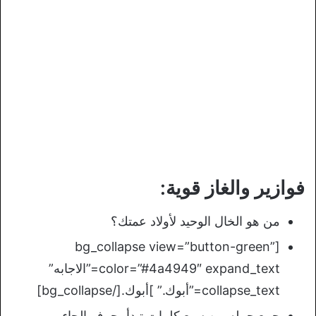
فوازير والغاز قوية:
من هو الخال الوحيد لأولاد عمتك؟
[bg_collapse view=”button-green”
color=”#4a4949″ expand_text=”الاجابه”
collapse_text=”أبوك.” ]أبوك.[/bg_collapse]
جمع جمله من سبع كلمات تبدأ بحرف الحاء.