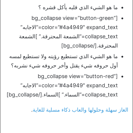
ما هو الشيء الذي قلبه يأكل قشره ؟
[bg_collapse view=”button-green”
color=”#4a4949″ expand_text=”الاجابه”
collapse_text=”الشمعة المحترقة.” ]الشمعة
المحترقة.[/bg_collapse]
ما هو الشيء الذي تستطيع رؤيته ولا تستطيع لمسه
أول حروفه شيء يقتل وأخر حروفه شيء نشربه؟
[bg_collapse view=”button-red”
color=”#4a4949″ expand_text=”الاجابه”
collapse_text=”السماء.” ]السماء.[/bg_collapse]
الغاز سهلة وحلولها والعاب ذكاء مسلية للغاية
.