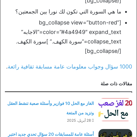
[/bg_collapse]
ما هي السورة التي تكون لك نورا بين الجمعتين؟
[bg_collapse view=”button-red”
color=”#4a4949″ expand_text=”الاجابه”
collapse_text=”سورة الكهف.” ]سورة الكهف.
[/bg_collapse]
1000 سؤال وجواب معلومات عامة مسابقة ثقافية رائعة
.
مقالات ذات صلة
الغاز مع الحل 10 فوازير وأسئلة صعبة تنشط العقل
وتزيد من المتعة
28 أبريل، 2025
أسئلة عامة للمسابقات 20 سؤال تحدي جديد اختبر