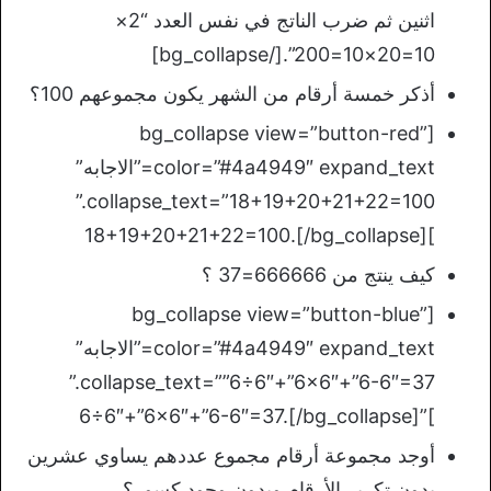
اثنين ثم ضرب الناتج في نفس العدد “2×
10=20×10=200”.[/bg_collapse]
أذكر خمسة أرقام من الشهر يكون مجموعهم 100؟
[bg_collapse view=”button-red”
color=”#4a4949″ expand_text=”الاجابه”
collapse_text=”18+19+20+21+22=100.”
]18+19+20+21+22=100.[/bg_collapse]
كيف ينتج من 666666=37 ؟
[bg_collapse view=”button-blue”
color=”#4a4949″ expand_text=”الاجابه”
collapse_text=””6÷6″+”6×6″+”6-6″=37.”
]”6÷6″+”6×6″+”6-6″=37.[/bg_collapse]
أوجد مجموعة أرقام مجموع عددهم يساوي عشرين
بدون تكرير الأرقام وبدون وجود كسور؟