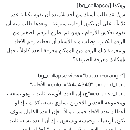
وهكذا.[/bg_collapse]
س/ لقد طلب أستاذ من أحد تلاميذه أن يقوم بكتابة عدد
ثلاثياً ، على أن تكون أرقامه متنوعة ، وبعدها طلب منه أن
يقوم بعكس الأرقام ، ومن ثم يطرح الرقم الصغير من
الرقم الكبير ، وطلب منه الأستاذ أن يعطيه رقم الآحاد ،
وبمعرفة ذلك الرقم من الممكن معرفة العدد كاملاً ، فهل
بإمكانك معرفة الطريقة؟
[bg_collapse view=”button-orange”
color=”#4a4949″ expand_text=”الأجابة”
collapse_text=”ج/ إن العدد الأوسط ثابت ، وهو تسعة ،
ومجموعة العددين الآخرين يساوي تسعة كذلك ، إذ لو
أعطاك عدد الآحاد خمسة مثلاً ، فإن العدد الكامل سوف
يكون أربعمائة وخمسة وتسعون ، إذ أن العدد تسعة ثابت
وأن العددين الآخرين 5 + 4 = تسعة.” ]ج/ إن العدد