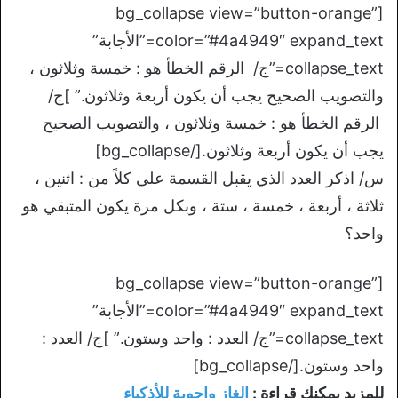
[bg_collapse view=”button-orange”
color=”#4a4949″ expand_text=”الأجابة”
collapse_text=”ج/ الرقم الخطأ هو : خمسة وثلاثون ،
والتصويب الصحيح يجب أن يكون أربعة وثلاثون.” ]ج/
الرقم الخطأ هو : خمسة وثلاثون ، والتصويب الصحيح
يجب أن يكون أربعة وثلاثون.[/bg_collapse]
س/ اذكر العدد الذي يقبل القسمة على كلاً من : اثنين ،
ثلاثة ، أربعة ، خمسة ، ستة ، وبكل مرة يكون المتبقي هو
واحد؟
[bg_collapse view=”button-orange”
color=”#4a4949″ expand_text=”الأجابة”
collapse_text=”ج/ العدد : واحد وستون.” ]ج/ العدد :
واحد وستون.[/bg_collapse]
للمزيد يمكنك قراءة :
الغاز واجوبة للأذكياء