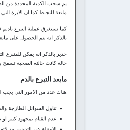
يم سحب الكمية المحددة من الد
مانعة للتجلط كما ان الابرة ال
كما تستغرق عملية التبرع بادلم 
بالذكر انه يتم الحصول على مايعادل 1/12 من حجم الدم الموجود داخل جسم
جدير بالذكر انه يمكن للمتبرع ا
حالة كانت حالته الصحية تسمح بذ
مابعد التبرع بالدم
هناك عدد من الامور التي يجب اتبا
تناول السوائل الطازجة وال
عدم القيام بمجهود كبير او 
الامتناع عن التدخين مد لات