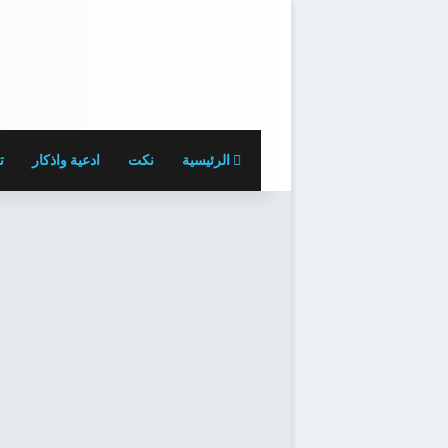
الرئيسية
نكت
ادعية واذكار
ت