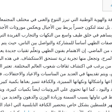
ة والهوية الوطنية التي تبرز التنوع والغنى في مختلف المجت
ل، بل تمتد لتكون جسراً يربط بين الأجيال ويعكس موروثات الأجد
ا يساهم في خلق طيف واسع من النكهات والتجارب الفريدة التي
وصفات الطهي أساساَ للمشاركة والتواصل بين الناس، حيث يتم ت
ن الماضي. إن الاهتمام بفنون الطهي وتعلّم تقنيات جديدة يع
المرح، وتجعل منها تجربة ثرية تستحق الاستكشاف. في هذه الرحل
من يرغب في اكتشاف ثقافات شعوب العالم المختلفة. تعتبر الك
 ويتم تقديمها في العديد من المناسبات والاعياد والاحتفالات،
ها واشكالها ونكهاتها المميزة، والكنافة تتميز بغناها بكمية كب
اليود ، كما انها تحتوي علي البروتينات ايضاً بكميات كبيرة، وي
 في تناولها يسبب السمنة وزيادة الوزن والدهون والعديد من 
تهر فلسطين بشكل خاص بتحضير الكنافة النابلسية التي اعتاد 