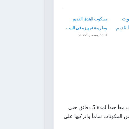
بسكوت البندق القديم
وطريقة تجهيزه في البيت
21 ديسمبر، 2022
ضعي الحليب والنشا والسكر في وعاء الطبخ علي نار متوسطة وابدأي في تحريك المكونات معاً جيداً لمدة 5 دقائق حتي
المكونات تماماً واتركيها علي