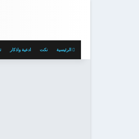
الرئيسية
نكت
ادعية واذكار
ت