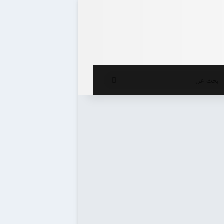
ع المظلم
بحث
عن