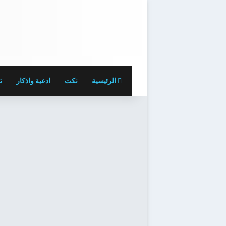
الرئيسية
نكت
ادعية واذكار
ت