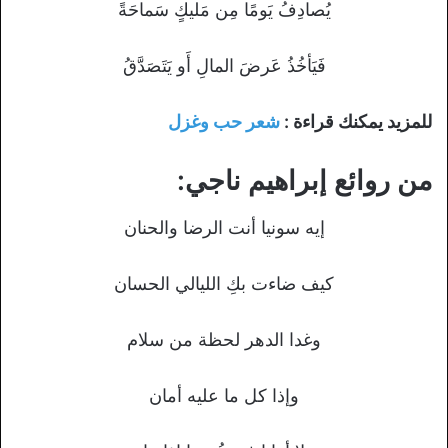
يُصادِفُ يَومًا مِن مَليكٍ سَماحَةً
فَيَأخُذُ عَرضَ المالِ أَو يَتَصَدَّقُ
للمزيد يمكنك قراءة :
شعر حب وغزل
من روائع إبراهيم ناجي:
إيه سونيا أنت الرضا والحنان
كيف ضاءت بكِ الليالي الحسان
وغدا الدهر لحظة من سلام
وإذا كل ما عليه أمان