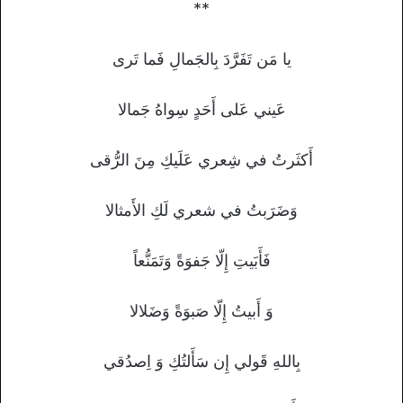
**
يا مَن تَفَرَّدَ بِالجَمالِ فَما تَرى
عَيني عَلى أَحَدٍ سِواهُ جَمالا
أَكثَرتُ في شِعري عَلَيكِ مِنَ الرُّقى
وَضَرَبتُ في شعري لَكِ الأَمثالا
فَأَبَيتِ إِلّا جَفوَةً وَتَمَنُّعاً
وَ أَبيتُ إِلّا صَبوَةً وَضَلالا
بِاللهِ قَولي إِن سَأَلتُكِ وَ اِصدُقي