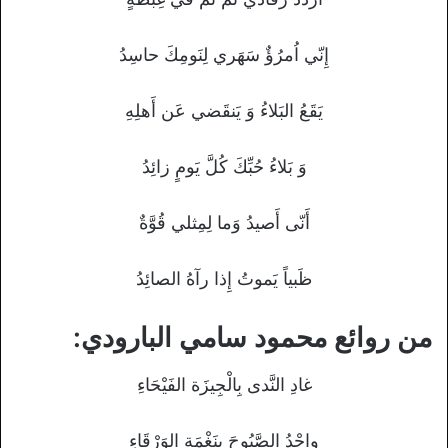
إِنّي اُمرُؤٌ سَهَري لِنَومِكَ حاسِدُ
يَقَعُ البَلاءُ وَ يَنقَضي عَن أَهلِهِ
وَ بَلاءُ حُبِّكَ كُلَّ يَومٍ زائِدُ
أَنّى أَصيدُ وَما لِمِثلي قُوَّةٌ
ظَبياً يَموتُ إِذا رآهُ الصائِدُ
من روائع محمود سامي البارودي:
غادِ النَّدى بِالْجِيزَة الفَيْحَاءِ
واحْدُ الصَّبُوحَ بِنَغْمَةِ الوَرْقَاءِ