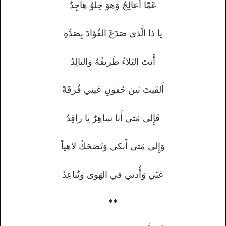
عَمّا أُعالِجُ وَهوَ خِلوٌ هاجِدُ
يا ذا الَّذي صَدَعَ الفُؤادَ بِصَدِّهِ
أَنتَ البَلاءُ طَريفُهُ وَالتالِدُ
أَلقَيتَ بَينَ جُفونِ عَيني فُرقَةً
فَإِلى مَتى أَنا ساهِرٌ يا راقِدُ
وَإِلى مَتى أَبكي وَتَضحَكُ لاهياً
عَنّي وَأُدني في الهَوى وَتُباعِدُ
**