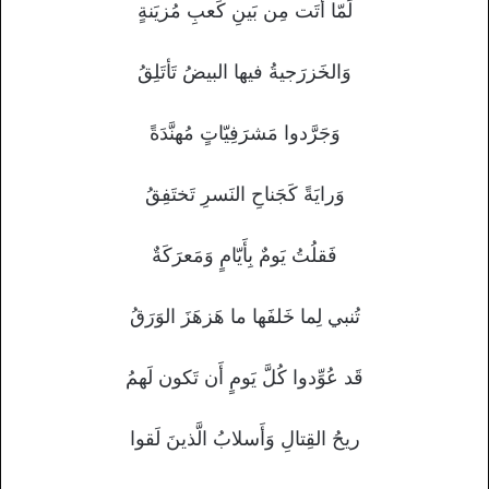
لَمّا أَتَت مِن بَينِ كَعبِ مُزيَنةٍ
وَالخَزرَجيةُ فيها البيضُ تَأتَلِقُ
وَجَرَّدوا مَشرَفِيّاتٍ مُهنَّدَةً
وَرايَةً كَجَناحِ النَسرِ تَختَفِقُ
فَقلُتُ يَومٌ بِأَيّامٍ وَمَعرَكَةٌ
تُنبي لِما خَلفَها ما هَزهَزَ الوَرَقُ
قَد عُوِّدوا كُلَّ يَومٍ أَن تَكون لَهمُ
ريحُ القِتالِ وَأَسلابُ الَّذينَ لَقوا