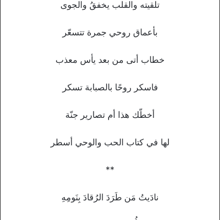
تلقيته والقلب يخفقُ والجوى
بأعماق روحي جمرة تتسعّر
خطاب أتى من بعد يأس معذب
فاسكر روحًا بالصبابة تسكر
أخطّك هذا أم تصارير جنّة
لها في كتاب الحب والوحي أسطر
**
نادَيتُ مَن طَرَدَ الرُقادَ بِنَومِهِ