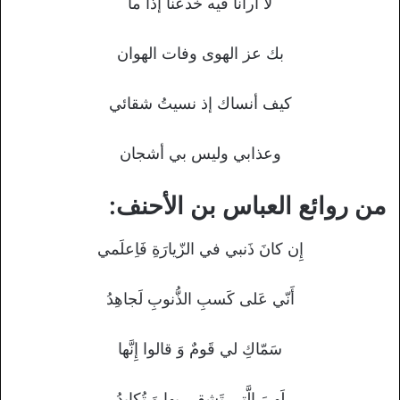
لا أرانا فيه خُدعنا إذا ما
بك عز الهوى وفات الهوان
كيف أنساك إذ نسيتُ شقائي
وعذابي وليس بي أشجان
من روائع العباس بن الأحنف:
إِن كانَ ذَنبي في الزّيارَةِ فَاِعلَمي
أَنّي عَلى كَسبِ الذُّنوبِ لَجاهِدُ
سَمّاكِ لي قَومٌ وَ قالوا إِنَّها
لَهيَ الَّتي تَشقى بِها وَ تُكابِدُ