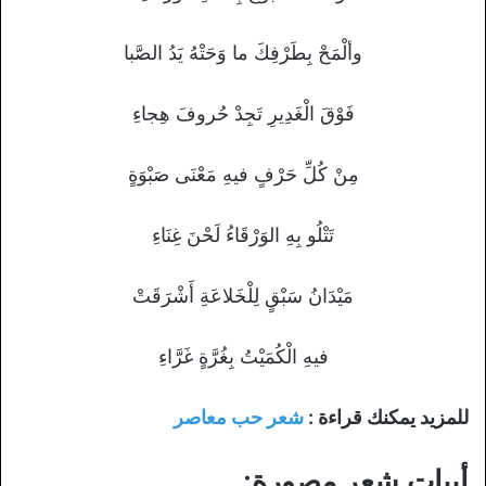
وألْمَحْ بِطَرْفِكَ ما وَحَتْهُ يَدُ الصَّبا
فَوْقَ الْغَدِيرِ تَجِدْ حُروفَ هِجاءِ
مِنْ كُلِّ حَرْفٍ فيهِ مَعْنَى صَبْوَةٍ
تَتْلُو بِهِ الوَرْقَاءُ لَحْنَ غِنَاءِ
مَيْدَانُ سَبْقٍ لِلْخَلاعَةِ أَشْرَقَتْ
فيهِ الْكُمَيْتُ بِغُرَّةٍ غَرَّاءِ
للمزيد يمكنك قراءة :
شعر حب معاصر
أبيات شعر مصورة: