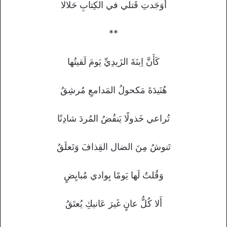
أَوَجَدتِ قَتلي في الكِتابِ حَلالا
**
كَأَنَّ اِبنَةَ الزَيدِيِّ يَومَ لَقيتُها
هُنَيدَةَ مَكحولُ المَدامعِ مُرشِقُ
تُراعي خَذولًا يَنفُضُ المُردَ شادِنًا
تَنوشُ مِنَ الضال القِذافَ وَتَعلَقُ
وَقُلتُ لَها يَومًا بِوادي مُبايِضٍ
أَلا كُلُّ عانٍ غَيرَ عَانيكِ يُعتَقُ