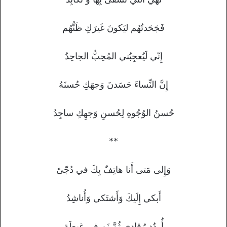
فَجَحَدتُهُم ليَكونَ غَيرَكِ ظَنُّهُم
إِنّي لَيُعجِبُني المُحِبُّ الجاحِدُ
إِنَّ النِّساءَ حَسَدنَ وَجهَكِ حُسنَهُ
حُسنُ الوُجُوهِ لِحُسنِ وَجهِكِ ساجِدُ
**
وَإِلى مَتى أَنا هاتِفٌ بِكَ في دُجّىً
أَبكي إِلَيكَ وَأَشتَكي وَأُناشِدُ
أُردُد رُقادي ثُمَّ نَم في غِبطَةٍ