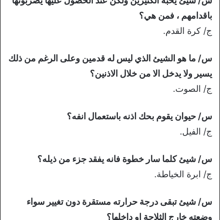
س/ شيئ يحبه الكثيرين ولكن عند الحصول عليها يضربونها
باقدامهم ، فمن هي؟
ج/ كرة القدم.
س/ ما هو الشيئ الذي ليس له قدمين وعلى الرغم من ذلك
يسير ولا يدخل الا من خلال الاذنين؟
ج/ الصوت.
س/ حيوان يقوم بحك اذنه باستعمال انفه؟
ج/ الفيل.
س/ شيئ كلما سار خطوة فانه يفقد جزء من ذيله؟
ج/ ابرة الخياطة.
س/ شيئ تبقى درجة حرارته مستقرة دون تغيير سواء
وضعته خارج الثلاجة او داخلها؟