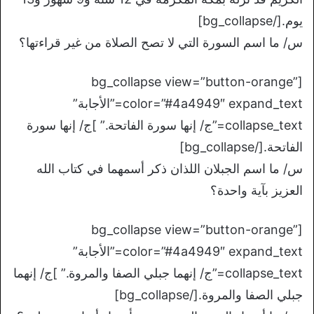
يوم.[/bg_collapse]
س/ ما اسم السورة التي لا تصح الصلاة من غير قراءتها؟
[bg_collapse view=”button-orange”
color=”#4a4949″ expand_text=”الأجابة”
collapse_text=”ج/ إنها سورة الفاتحة.” ]ج/ إنها سورة
الفاتحة.[/bg_collapse]
س/ ما اسم الجبلان اللذان ذكر أسمهما في كتاب الله
العزيز بآية واحدة؟
[bg_collapse view=”button-orange”
color=”#4a4949″ expand_text=”الأجابة”
collapse_text=”ج/ إنهما جبلي الصفا والمروة.” ]ج/ إنهما
جبلي الصفا والمروة.[/bg_collapse]