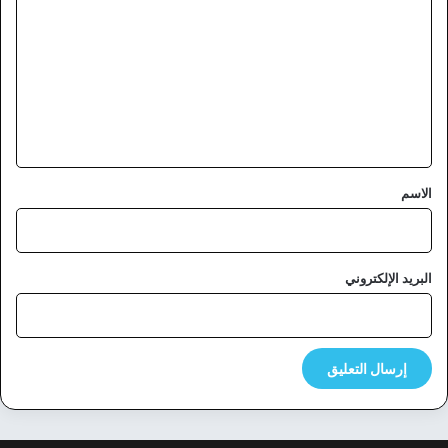
ل
ت
ع
ل
ي
ق
*
الاسم
البريد الإلكتروني