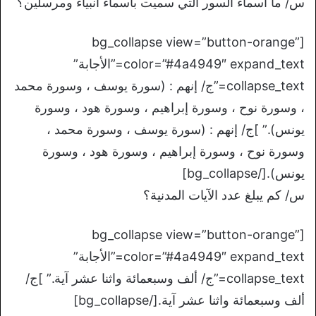
س/ ما أسماء السور التي سميت بأسماء أنبياء ومرسلين؟
[bg_collapse view=”button-orange”
color=”#4a4949″ expand_text=”الأجابة”
collapse_text=”ج/ إنهم : (سورة يوسف ، وسورة محمد
، وسورة نوح ، وسورة إبراهيم ، وسورة هود ، وسورة
يونس).” ]ج/ إنهم : (سورة يوسف ، وسورة محمد ،
وسورة نوح ، وسورة إبراهيم ، وسورة هود ، وسورة
يونس).[/bg_collapse]
س/ كم يبلغ عدد الآيات المدنية؟
[bg_collapse view=”button-orange”
color=”#4a4949″ expand_text=”الأجابة”
collapse_text=”ج/ ألف وسبعمائة واثنا عشر آية.” ]ج/
ألف وسبعمائة واثنا عشر آية.[/bg_collapse]