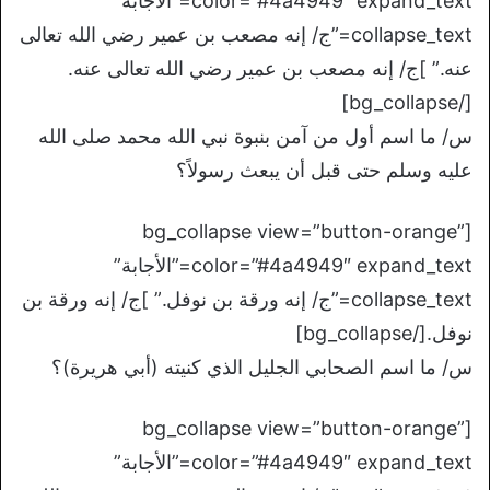
color=”#4a4949″ expand_text=”الأجابة”
collapse_text=”ج/ إنه مصعب بن عمير رضي الله تعالى
عنه.” ]ج/ إنه مصعب بن عمير رضي الله تعالى عنه.
[/bg_collapse]
س/ ما اسم أول من آمن بنبوة نبي الله محمد صلى الله
عليه وسلم حتى قبل أن يبعث رسولاً؟
[bg_collapse view=”button-orange”
color=”#4a4949″ expand_text=”الأجابة”
collapse_text=”ج/ إنه ورقة بن نوفل.” ]ج/ إنه ورقة بن
نوفل.[/bg_collapse]
س/ ما اسم الصحابي الجليل الذي كنيته (أبي هريرة)؟
[bg_collapse view=”button-orange”
color=”#4a4949″ expand_text=”الأجابة”