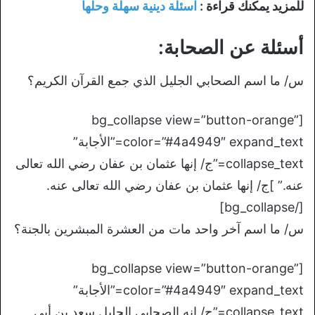
للمزيد يمكنك قراءة :
اسئلة دينية سهلة وحلها
أسئلة عن الصحابة:
س/ ما اسم الصحابي الجليل الذي جمع القرآن الكريم؟
[bg_collapse view=”button-orange”
color=”#4a4949″ expand_text=”الأجابة”
collapse_text=”ج/ إنها عثمان بن عفان رضي الله تعالى
عنه.” ]ج/ إنها عثمان بن عفان رضي الله تعالى عنه.
[/bg_collapse]
س/ ما اسم آخر واحد مات من العشرة المبشرين بالجنة؟
[bg_collapse view=”button-orange”
color=”#4a4949″ expand_text=”الأجابة”
collapse_text=”ج/ إنه الصحابي الجليل سعد بن أبي