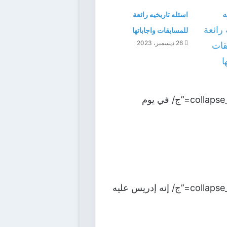
اسئله تاريخيه رائعة
للمسابقات واجاباتها
26 ديسمبر، 2023
[bg_collapse view=”button-orange” color=”#4a4949″ expand_text=”الأجابة” collapse_text=”ج/ في يوم
[bg_collapse view=”button-orange” color=”#4a4949″ expand_text=”الأجابة” collapse_text=”ج/ إنه إدريس عليه