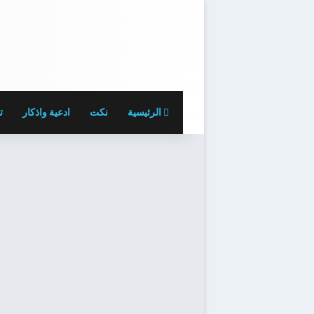
الرئيسية
نكت
ادعية واذكار
ت