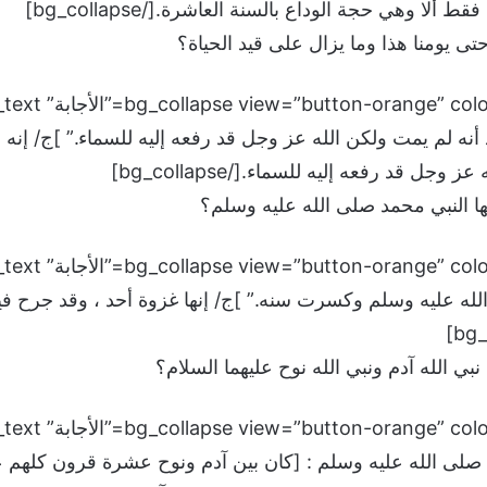
لا وهي حجة الوداع بالسنة العاشرة.[/bg_collapse]
ى يومنا هذا وما يزال على قيد الحياة؟
أنه لم يمت ولكن الله عز وجل قد رفعه إليه للسماء.” ]ج/ إنه 
جل قد رفعه إليه للسماء.[/bg_collapse]
ا النبي محمد صلى الله عليه وسلم؟
لله عليه وسلم وكسرت سنه.” ]ج/ إنها غزوة أحد ، وقد جرح فيه
ي الله آدم ونبي الله نوح عليهما السلام؟
د صلى الله عليه وسلم : [كان بين آدم ونوح عشرة قرون كلهم 