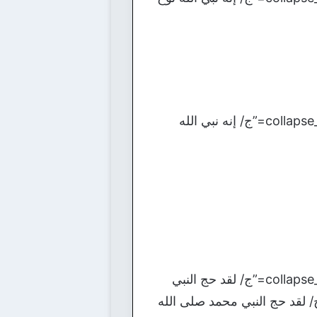
[bg_collapse view=”button-orange” color=”#4a4949″ expand_text=”الأجابة” collapse_text=”ج/ إنه نبي الله
[bg_collapse view=”button-orange” color=”#4a4949″ expand_text=”الأجابة” collapse_text=”ج/ لقد حج النبي
/ لقد حج النبي محمد صلى الله