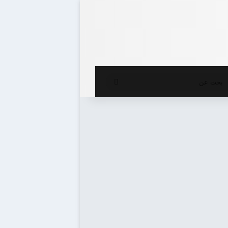
ع المظلم
بحث
عن