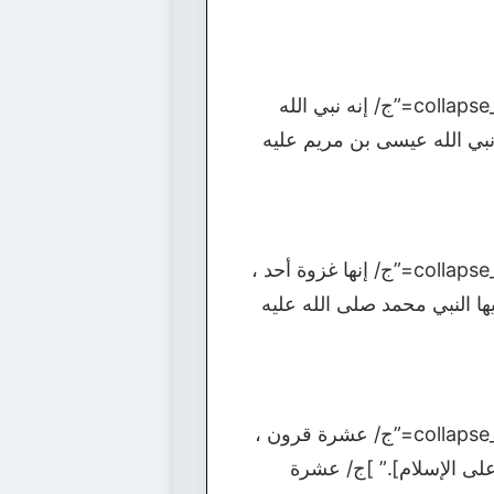
[bg_collapse view=”button-orange” color=”#4a4949″ expand_text=”الأجابة” collapse_text=”ج/ إنه نبي الله
نبي الله عيسى بن مريم عليه
[bg_collapse view=”button-orange” color=”#4a4949″ expand_text=”الأجابة” collapse_text=”ج/ إنها غزوة أحد ،
ا النبي محمد صلى الله عليه
[bg_collapse view=”button-orange” color=”#4a4949″ expand_text=”الأجابة” collapse_text=”ج/ عشرة قرون ،
على الإسلام].” ]ج/ عشرة