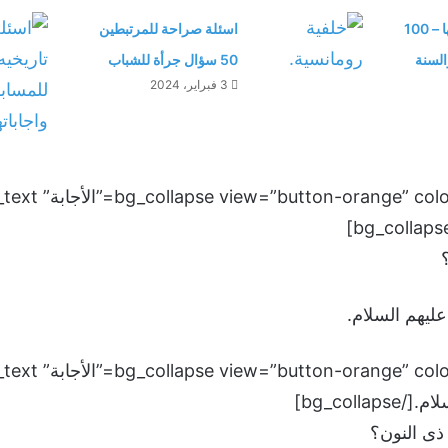
أسئلة دينية وأجوبتها – 100
اسئلة صراحة للمرتبطين
السنة
50 سؤال جرأة للشباب
3 فبراير، 2024
ليهم السلام.
bg_coll]
ذى النون؟