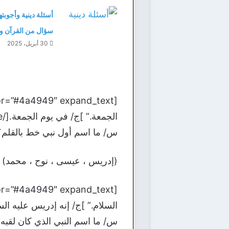
سؤال من القرآن و
30 أبريل، 2025
الجمعة.” ]ج/ في يوم الجمعة.[/bg_collapse]
س/ ما اسم أول نبي خط بالقلم؟
(إدريس ، عيسى ، نوح ، محمد) ع
السلام.” ]ج/ إنه إدريس عليه السلام.[/apse
س/ ما اسم النبي الذي كان لقبه 