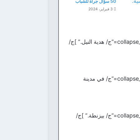
50 سؤال جرأة للشباب
3 فبراير، 2024
[bg_collapse view=”button-orange” color=”#4a4949″ expand_text=”الأجابة” collapse_text=”ج/ هدية النيل.” ]ج/
[bg_collapse view=”button-orange” color=”#4a4949″ expand_text=”الأجابة” collapse_text=”ج/ في مدينة
[bg_collapse view=”button-orange” color=”#4a4949″ expand_text=”الأجابة” collapse_text=”ج/ بيزنطة.” ]ج/