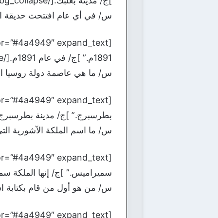
]ج/ مدينة بعلبك.[/bg_collapse]
س/ في أي عام افتتحت حديقة ال
1891م.” ]ج/ في عام 1891م.[/bg_collapse]
س/ ما هي عاصمة دولة روسيا ال
بطرسبرج.” ]ج/ مدينة بطرسبرج.[/_collapse
س/ ما اسم الملكة الآشورية ال
سميراميس.” ]ج/ إنها الملكة سميراميس.[/
س/ من هو أول من قام بكتابة اس