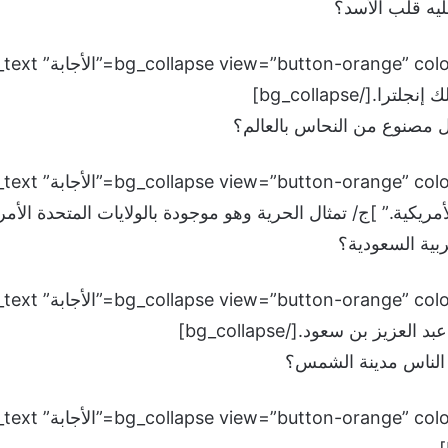
يه قلب الأسد؟
.[/bg_collapse]
ل مصنوع من النحاس بالعالم؟
ية.” ]ج/ تمثال الحرية وهو موجودة بالولايات المتحدة الأمريكية.[/lapse
ية السعودية؟
زيز بن سعود.[/bg_collapse]
 الناس مدينة الشمس؟