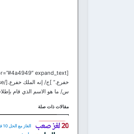
خفرع.” ]ج/ إنه الملك خفرع.[/bg_collapse]
س/ ما هو الاسم الذي قام بإطلا
مقالات ذات صلة
الغاز 