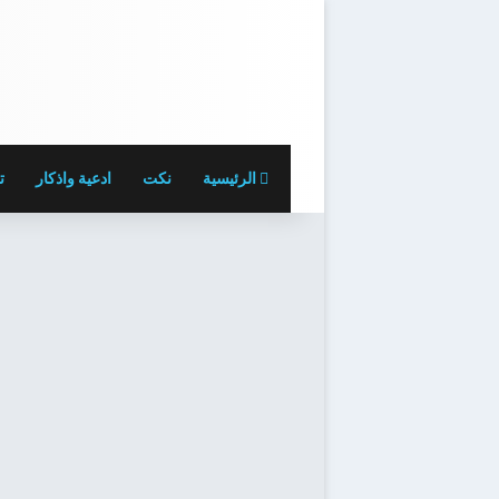
الرئيسية
نكت
ادعية واذكار
ت