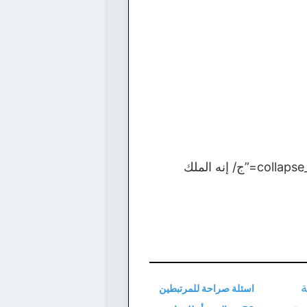
[bg_collapse view=”button-orange” color=”#4a4949″ expand_text=”الأجابة” collapse_text=”ج/ إنه الملك
اسئلة صراحة للمرتبطين