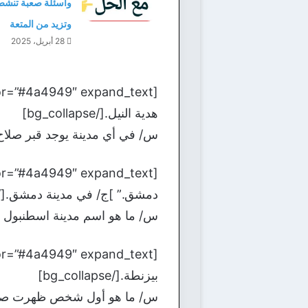
وأسئلة صعبة تنشط
وتزيد من المتعة
28 أبريل، 2025
هدية النيل.[/bg_collapse]
س/ في أي مدينة يوجد قبر صلاح ا
دمشق.” ]ج/ في مدينة دمشق.[/bg_collapse]
س/ ما هو اسم مدينة اسطنبول ف
بيزنطة.[/bg_collapse]
س/ ما هو أول شخص ظهرت صورته