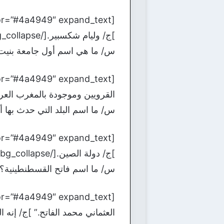
]ج/ وليام شكسبير.[/bg_collapse]
س/ ما هي اسم أول جامعة بنيت ف
القرويين وموجودة بالمغرب العربي.” 
س/ ما اسم البلد التي حدث بها أك
]ج/ دولة الصين.[/bg_collapse]
س/ ما اسم فاتح القسطنطينية؟
العثماني محمد الفاتح.” ]ج/ إنه السلطا