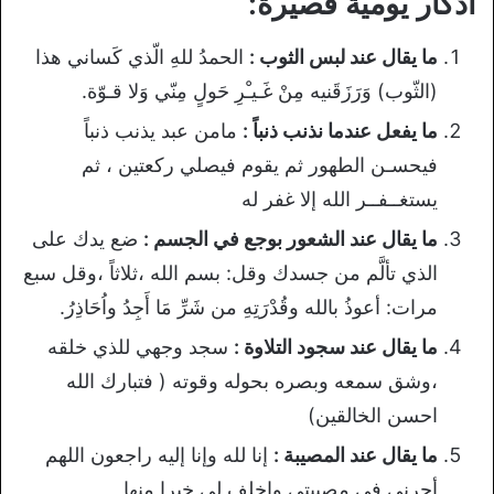
أذكار يومية قصيرة:
ما يقال عند لبس الثوب :
الحمدُ للهِ الّذي كَساني هذا
(الثّوب) وَرَزَقَنيه مِنْ غَـيـْرِ حَولٍ مِنّي وَلا قـوّة.
ما يفعل عندما نذنب ذنباً :
مامن عبد يذنب ذنباً
فيحسـن الطهور ثم يقوم فيصلي ركعتين ، ثم
يستغــفــر الله إلا غفر له
ما يقال عند الشعور بوجع في الجسم :
ضع يدك على
الذي تألَّم من جسدك وقل: بسم الله ،ثلاثاً ،وقل سبع
مرات: أعوذُ بالله وقُدْرَتِهِ من شَرِّ مَا أَجِدُ واُحَاذِرُ.
ما يقال عند سجود التلاوة :
سجد وجهي للذي خلقه
،وشق سمعه وبصره بحوله وقوته ( فتبارك الله
احسن الخالقين)
ما يقال عند المصيبة :
إنا لله وإنا إليه راجعون اللهم
أجرني في مصيبتي واخلف لي خيرا منها