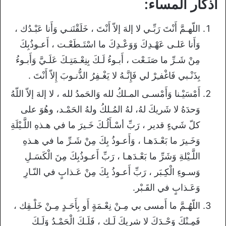
أذكار المساء:
اللّهـمَّ أَنْتَ رَبِّـي لا إلهَ إلاّ أَنْتَ ، خَلَقْتَنـي وَأَنا عَبْـدُك ،
وَأَنا عَلـى عَهْـدِكَ وَوَعْـدِكَ ما اسْتَـطَعْـت ، أَعـوذُبِكَ
مِنْ شَـرِّ ما صَنَـعْت ، أَبـوءُ لَـكَ بِنِعْـمَتِـكَ عَلَـيَّ وَأَبـوءُ
بِذَنْـبي فَاغْفـِرْ لي فَإِنَّـهُ لا يَغْـفِرُ الذُّنـوبَ إِلاّ أَنْتَ .
أَمْسَيْـنا وَأَمْسـى المـلكُ لله وَالحَمدُ لله ، لا إلهَ إلاّ اللّهُ
وَحدَهُ لا شَريكَ لهُ، لهُ المُـلكُ ولهُ الحَمْـد، وهُوَ على
كلّ شَيءٍ قدير ، رَبِّ أسْـأَلُـكَ خَـيرَ ما في هـذهِ اللَّـيْلَةِ
وَخَـيرَ ما بَعْـدَهـا ، وَأَعـوذُ بِكَ مِنْ شَـرِّ ما في هـذهِ
اللَّـيْلةِ وَشَرِّ ما بَعْـدَهـا ، رَبِّ أَعـوذُبِكَ مِنَ الْكَسَـلِ
وَسـوءِ الْكِـبَر ، رَبِّ أَعـوذُ بِكَ مِنْ عَـذابٍ في النّـارِ
وَعَـذابٍ في القَـبْر.
اللّهُـمَّ ما أَمسى بي مِـنْ نِعْـمَةٍ أَو بِأَحَـدٍ مِـنْ خَلْـقِك ،
فَمِـنْكَ وَحْـدَكَ لا شريكَ لَـك ، فَلَـكَ الْحَمْـدُ وَلَـكَ