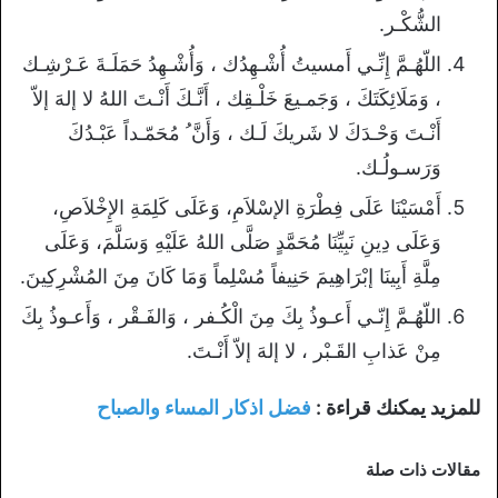
الشُّكْـر.
اللّهُـمَّ إِنِّـي أَمسيتُ أُشْـهِدُك ، وَأُشْـهِدُ حَمَلَـةَ عَـرْشِـك
، وَمَلَائِكَتَكَ ، وَجَمـيعَ خَلْـقِك ، أَنَّـكَ أَنْـتَ اللهُ لا إلهَ إلاّ
أَنْـتَ وَحْـدَكَ لا شَريكَ لَـك ، وَأَنَّ ُ مُحَمّـداً عَبْـدُكَ
وَرَسـولُـك.
أَمْسَيْنَا عَلَى فِطْرَةِ الإسْلاَمِ، وَعَلَى كَلِمَةِ الإِخْلاَصِ،
وَعَلَى دِينِ نَبِيِّنَا مُحَمَّدٍ صَلَّى اللهُ عَلَيْهِ وَسَلَّمَ، وَعَلَى
مِلَّةِ أَبِينَا إبْرَاهِيمَ حَنِيفاً مُسْلِماً وَمَا كَانَ مِنَ المُشْرِكِينَ.
اللّهُـمَّ إِنّـي أَعـوذُ بِكَ مِنَ الْكُـفر ، وَالفَـقْر ، وَأَعـوذُ بِكَ
مِنْ عَذابِ القَـبْر ، لا إلهَ إلاّ أَنْـتَ.
للمزيد يمكنك قراءة :
فضل اذكار المساء والصباح
مقالات ذات صلة