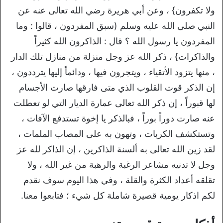
ولا تكفرون} ، وعن أبي هريرة رضي الله تعالى عنه عن
النبي صلى الله عليه وسلم (سبق المفردون ، قالوا : وما
المفردون يا رسول الله ؟ قال : الذاكرون الله كثيراً
والذاكرات} ، ذكر الله عز وجل منزلة من منازل تلك الدار
، منها يتزود الأتقياء ، ويتجرون فيها ، ودائماً إليها يترددون ،
إن الذكر قوت القلوب الذي متى فارقها صارت الأجسام
لها قبوراً ، إن ذكر الله تعالى عمارة الديار التي لو تعطلت
عنه صارت دوراً بوراً ، فبالذكر يا إخوة تستدفع الآفات ،
وتستكشف الكربات ، وتهون به على المصاب الملمات ،
لقد زين الله تعالى به ألسنة الذاكرين ، إن الذاكر لله عز
وجل لا تدنيه مشاعر الرغبة والرهبة من غير الله ، ولا
تقلقه أعداد الكثرة والقلة ، وفي هذا اليوم سوف نقدم
لكم اذكار يومية قصيرة شاملة كل شيء ؛ فتابعوا معنا.