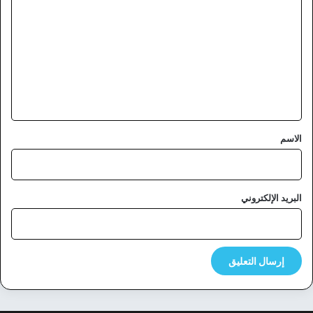
ل
ت
ع
ل
ي
ق
*
الاسم
البريد الإلكتروني